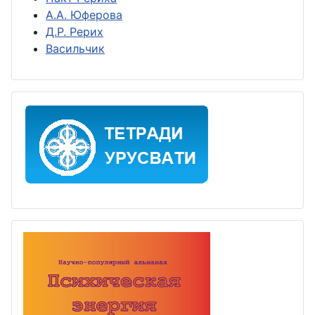
А.А. Юферова
Д.Р. Рерих
Васильчик