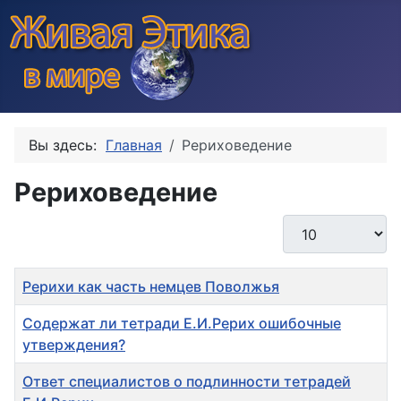
Вы здесь:
Главная
Рериховедение
Рериховедение
Кол-во строк:
Заголовок
Рерихи как часть немцев Поволжья
Содержат ли тетради Е.И.Рерих ошибочные
утверждения?
Ответ специалистов о подлинности тетрадей