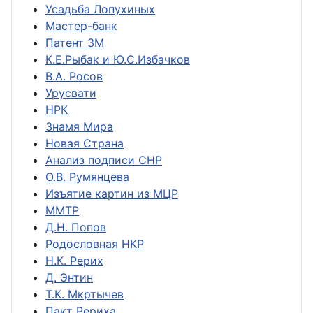
Усадьба Лопухиных
Мастер-банк
Патент ЗМ
К.Е.Рыбак и Ю.С.Избачков
В.А. Росов
Урусвати
НРК
Знамя Мира
Новая Страна
Анализ подписи СНР
О.В. Румянцева
Изъятие картин из МЦР
ММТР
Д.Н. Попов
Родословная НКР
Н.К. Рерих
Д. Энтин
Т.К. Мкртычев
Пакт Рериха