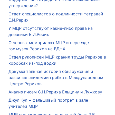
утверждения?
Ответ специалистов о подлинности тетрадей
Е.И.Рерих
У МЦР отсутствуют какие-либо права на
дневники Е.И.Рерих
О черных мемориалах МЦР и переезде
гос.музея Рерихов на ВДНХ
Отдел рукописей МЦР хранил труды Рерихов в
коробках из-под водки
Документальная история обнаружения и
развития эпидемии грибка в Международном
Центре Рерихов
Анализ писем С.Н.Рериха Ельцину и Лужкову
Джул Кул − фальшивый портрет в зале
учителей МЦР
МЦР пропагандирует однополый брак Л.В.