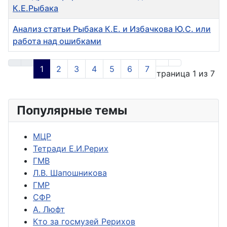
К.Е.Рыбака
Анализ статьи Рыбака К.Е. и Избачкова Ю.С. или
работа над ошибками
Материалы
1
2
3
4
5
6
7
Страница 1 из 7
Популярные темы
МЦР
Тетради Е.И.Рерих
ГМВ
Л.В. Шапошникова
ГМР
СФР
А. Люфт
Кто за госмузей Рерихов