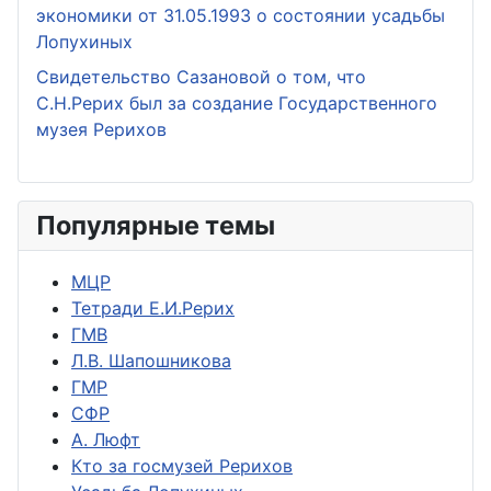
экономики от 31.05.1993 о состоянии усадьбы
Лопухиных
Свидетельство Сазановой о том, что
С.Н.Рерих был за создание Государственного
музея Рерихов
Популярные темы
МЦР
Тетради Е.И.Рерих
ГМВ
Л.В. Шапошникова
ГМР
СФР
А. Люфт
Кто за госмузей Рерихов