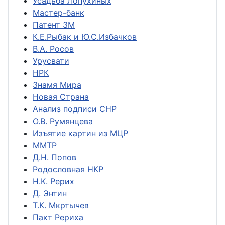
Усадьба Лопухиных
Мастер-банк
Патент ЗМ
К.Е.Рыбак и Ю.С.Избачков
В.А. Росов
Урусвати
НРК
Знамя Мира
Новая Страна
Анализ подписи СНР
О.В. Румянцева
Изъятие картин из МЦР
ММТР
Д.Н. Попов
Родословная НКР
Н.К. Рерих
Д. Энтин
Т.К. Мкртычев
Пакт Рериха