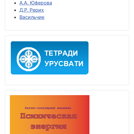
А.А. Юферова
Д.Р. Рерих
Васильчик