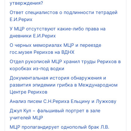
утверждения?
Ответ специалистов о подлинности тетрадей
Е.И.Рерих
У МЦР отсутствуют какие-либо права на
дневники Е.И.Рерих
О черных мемориалах МЦР и переезде
гос.музея Рерихов на ВДНХ
Отдел рукописей МЦР хранил труды Рерихов в
коробках из-под водки
Документальная история обнаружения и
развития эпидемии грибка в Международном
Центре Рерихов
Анализ писем С.Н.Рериха Ельцину и Лужкову
Джул Кул − фальшивый портрет в зале
учителей МЦР
МЦР пропагандирует однополый брак Л.В.