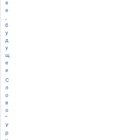
е
е
,
б
у
д
у
щ
е
е
С
л
о
в
о
"
У
р