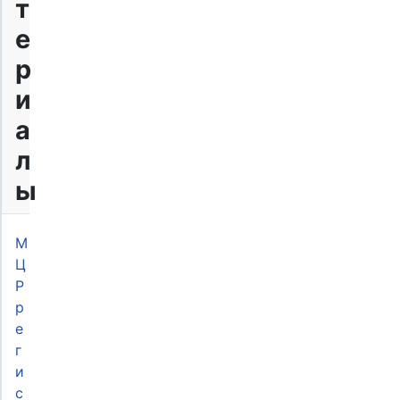
т
е
р
и
а
л
ы
М
Ц
Р
р
е
г
и
с