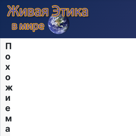
П
о
х
о
ж
и
е
м
а