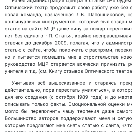
Ранее администрация Центра в статье «Не будем
Оптический театр продолжит свою работу уже без е
новая команда, назначенная Л.В. Шапошниковой, н
континуальных инструментов, который был создан м
статье на сайте МЦР даже вину за пожар переложил
лет без единого ЧП. Статья, крайне несправедливая
отвечал до декабря 2009, полагая, что у админис
статью с сайта, чтобы покончить с распрями, перек
но и пытается помешать мне в строительстве ново
руководство МЦР старается всячески принизить ро
учителя и т.д. (см. Книгу отзывов Оптического театр
Учитывая всё вышесказанное и стараясь прек
действительно, пора перестать умиляться», в котор
дня его создания (с октября 1989 года) и до март
описывать только факты. Эмоциональной оценки мн
могло бы переполнить чашу терпения даже самого
Большинство авторов поддерживают меня и сетуют 
которые предлагают мне снять статью с сайта, «ч