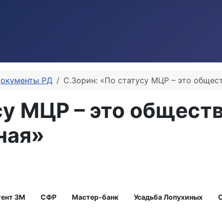
документы РД
С.Зорин: «По статусу МЦР – это общест
су МЦР – это общест
ная»
тент ЗМ
СФР
Мастер-банк
Усадьба Лопухиных
С