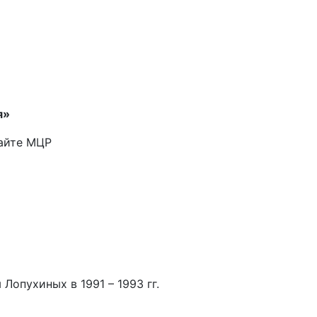
я»
айте МЦР
опухиных в 1991 – 1993 гг.