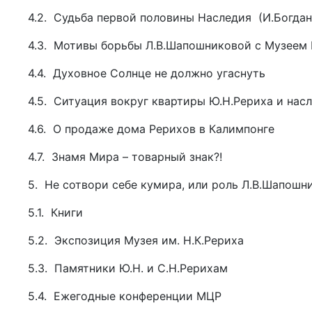
4.2. Судьба первой половины Наследия (И.Богдан
4.3. Мотивы борьбы Л.В.Шапошниковой с Музеем
4.4. Духовное Солнце не должно угаснуть
4.5. Ситуация вокруг квартиры Ю.Н.Рериха и нас
4.6. О продаже дома Рерихов в Калимпонге
4.7. Знамя Мира – товарный знак?!
5. Не сотвори себе кумира, или роль Л.В.Шапош
5.1. Книги
5.2. Экспозиция Музея им. Н.К.Рериха
5.3. Памятники Ю.Н. и С.Н.Рерихам
5.4. Ежегодные конференции МЦР