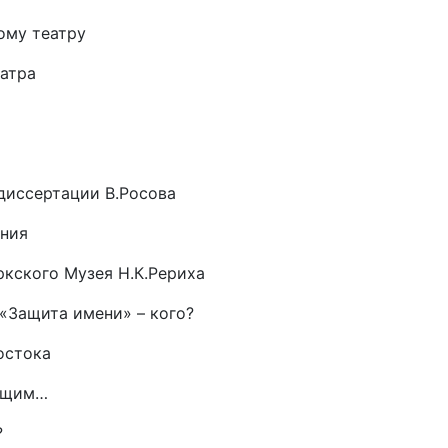
ому театру
еатра
диссертации В.Росова
ения
ркского Музея Н.К.Рериха
«Защита имени» – кого?
Востока
общим…
?