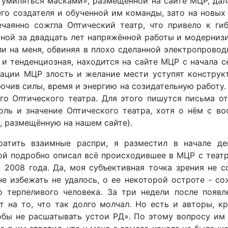
 умиляться масками», размещённой на сайте МЦР, дал
го создателя и обученной им команды, зато на новых 
ечаянно сожгла Оптический театр, что привело к ги
ной за двадцать лет напряжённой работы и модернизи
и на меня, обвиняя в плохо сделанной электропровод
 и тенденциозная, находится на сайте МЦР с начала се
трации МЦР злость и желание мести уступят конструк
лючив силы, время и энергию на созидательную работу.
го Оптического театра. Для этого пишутся письма о
ль и значение Оптического театра, хотя о нём с во
а, размещённую на нашем сайте).
ратить взаимные распри, я разместил в начале де
ой подробно описал всё происходившее в МЦР с театро
а 2008 года. Да, моя субъективная точка зрения не с
е избежать не удалось, о ее некоторой остроте - со
 терпеливого человека. За три недели после появл
на то, что так долго молчал. Но есть и авторы, к
тобы не расшатывать устои РД». По этому вопросу им