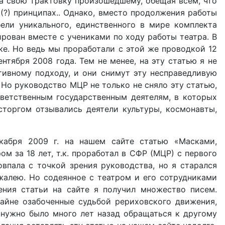
а свою трактовку произошедшему, обещая всем, что
(?) принципах.. Однако, вместо продолжения работы
бели уникального, единственного в мире комплекта
рован вместе с учениками по ходу работы театра. В
ке. Но ведь мы проработали с этой же проводкой 12
нтября 2008 года. Тем не менее, на эту статью я не
тивному подходу, и они снимут эту несправедливую
 Но руководство МЦР не только не сняло эту статью,
тветственным государственным деятелям, в которых
сторгом отзывались деятели культуры, космонавты,
кабря 2009 г. на нашем сайте статью «Масками,
м за 18 лет, т.к. проработал в СФР (МЦР) с первого
овпала с точкой зрения руководства, но я старался
жалею. Но содеянное с театром и его сотрудниками
ения статьи на сайте я получил множество писем.
райне озабоченные судьбой рериховского движения,
 нужно было много лет назад обращаться к другому