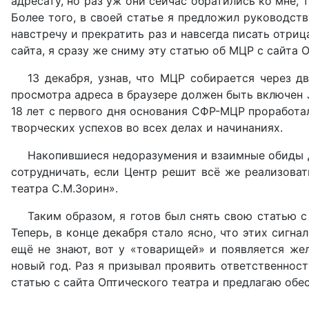
адресату, но раз уж они сейчас обратились ко мне, 
Более того, в своей статье я предложил руководст
навстречу и прекратить раз и навсегда писать отри
сайта, я сразу же сниму эту статью об МЦР с сайта 
13 декабря, узнав, что МЦР собирается через д
просмотра адреса в браузере должен быть включен J
18 лет с первого дня основания СФР-МЦР проработа
творческих успехов во всех делах и начинаниях.
Накопившиеся недоразумения и взаимные обиды 
сотрудничать, если Центр решит всё же реализоват
театра С.М.Зорин».
Таким образом, я готов был снять свою статью 
Теперь, в конце декабря стало ясно, что этих сигн
ещё не знают, вот у «товарищей» и появляется жел
новый год. Раз я призывал проявить ответственнос
статью с сайта Оптического театра и предлагаю об