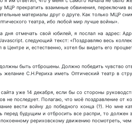
то я им ответил, что у меня с самого начала не было ж
ву МЦР прекратить взаимные обвинения, переключив в
цательные материалы друг о друге. Как только МЦР сн
Оптического театра, ибо любой мир лучше войны».
ва дня отмечать свой юбилей, я послал на адрес:
Адр
avascript.
следующий текст: «Поздравляю весь коллек
л в Центре и, естественно, хотел бы видеть его про
должны быть отброшены. Должно победить чувство отв
ь желание С.Н.Рериха иметь Оптический театр в стру
с сайта уже 14 декабря, если бы со стороны руководс
алов не последует. Полагаю, что моё поздравление от 
ание вести войну до победного конца (?). Но мне ка
ть перед будущим и отбросить все распри, то должен
еспокоенному рериховскому движению посмотреть, чем 