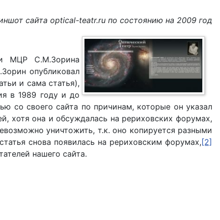
ншот сайта optical-teatr.ru по состоянию на 2009 год
и МЦР С.М.Зорина
С.Зорин опубликовал
тьи и сама статья),
ия в 1989 году и до
тью со своего сайта по причинам, которые он указал
ей, хотя она и обсуждалась на рериховских форумах,
невозможно уничтожить, т.к. оно копируется разными
статья снова появилась на рериховским форумах,
[2]
тателей нашего сайта.