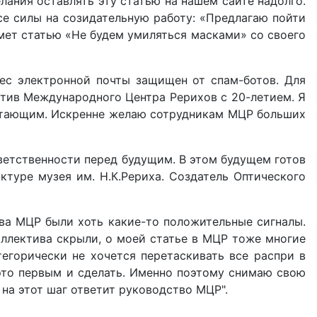
елания оставлять эту статью на нашем сайте надолго.
се силы на созидательную работу: «Предлагаю пойти
имет статью «Не будем умиляться масками» со своего
ес электронной почты защищен от спам-ботов. Для
тив Международного Центра Рерихов с 20-летием. Я
цветающим. Искренне желаю сотрудникам МЦР больших
етственности перед будущим. В этом будущем готов
ктуре музея им. Н.К.Рериха. Создатель Оптического
тва МЦР были хоть какие-то положительные сигналы.
коллектива скрыли, о моей статье в МЦР тоже многие
тегорически не хочется перетаскивать все распри в
 это первым и сделать. Именно поэтому снимаю свою
на этот шаг ответит руководство МЦР".