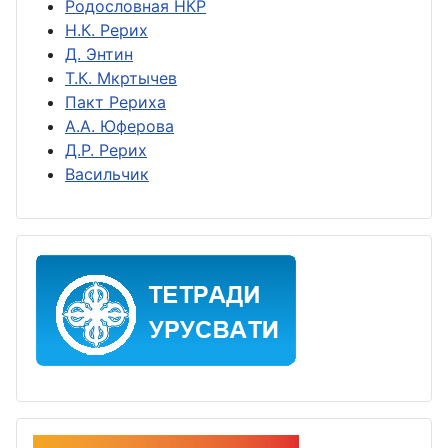
Родословная НКР
Н.К. Рерих
Д. Энтин
Т.К. Мкртычев
Пакт Рериха
А.А. Юферова
Д.Р. Рерих
Васильчик