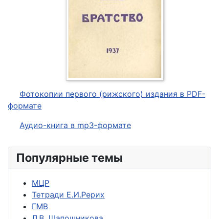
Фотокопии первого (рижского) издания в PDF-
формате
Аудио-книга в mp3-формате
Популярные темы
МЦР
Тетради Е.И.Рерих
ГМВ
Л.В. Шапошникова