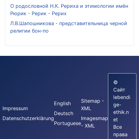
О родословной Н.К. Рериха и этимологии имён
Рюрик - Рерик - Рерих
Л.В.Шапошникова - представительница черной
религии бон-по
©
Сайт
lebendi
Sitemap -
English
ge-
Impressum
XML
ethik.n
Deutsch
Datenschutzerklärung
Imagesmap
et
Portuguese
- XML
Все
права