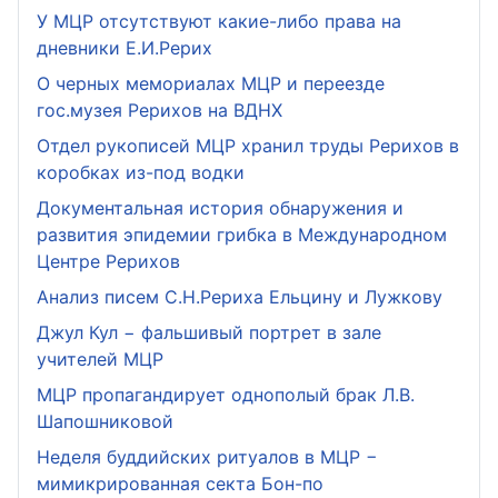
У МЦР отсутствуют какие-либо права на
дневники Е.И.Рерих
О черных мемориалах МЦР и переезде
гос.музея Рерихов на ВДНХ
Отдел рукописей МЦР хранил труды Рерихов в
коробках из-под водки
Документальная история обнаружения и
развития эпидемии грибка в Международном
Центре Рерихов
Анализ писем С.Н.Рериха Ельцину и Лужкову
Джул Кул − фальшивый портрет в зале
учителей МЦР
МЦР пропагандирует однополый брак Л.В.
Шапошниковой
Неделя буддийских ритуалов в МЦР −
мимикрированная секта Бон-по