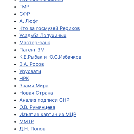
ГМР
СФР
А. Люфт
Кто за госмузей Рерихов
Усадьба Лопухиных
Мастер-банк
Патент ЗМ
К.Е.Рыбак и Ю.С.Избачков
В.А. Росов
Урусвати
НРК
Знамя Мира
Новая Страна
Анализ подписи СНР
О.В. Румянцева
Изъятие картин из МЦР
ММТР
Д.Н. Попов