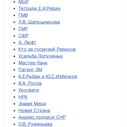
МЦР
Тетради Е.И.Рерих
ГМВ
Л.В. Шапошникова
ГМР
СФР
А. Люфт
Кто за госмузей Рерихов
Усадьба Лопухиных
Мастер-банк
Патент ЗМ
К.Е.Рыбак и Ю.С.Избачков
В.А. Росов
Урусвати
НРК
Знамя Мира
Новая Страна
Анализ подписи СНР
О.В. Румянцева