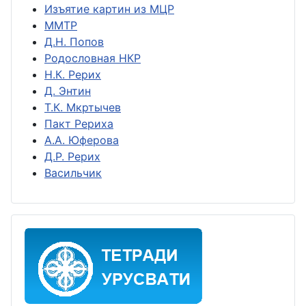
Изъятие картин из МЦР
ММТР
Д.Н. Попов
Родословная НКР
Н.К. Рерих
Д. Энтин
Т.К. Мкртычев
Пакт Рериха
А.А. Юферова
Д.Р. Рерих
Васильчик