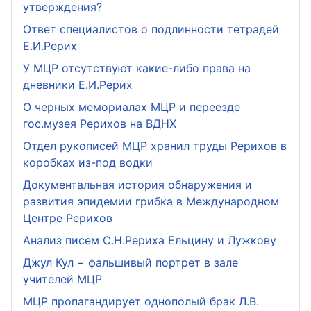
утверждения?
Ответ специалистов о подлинности тетрадей
Е.И.Рерих
У МЦР отсутствуют какие-либо права на
дневники Е.И.Рерих
О черных мемориалах МЦР и переезде
гос.музея Рерихов на ВДНХ
Отдел рукописей МЦР хранил труды Рерихов в
коробках из-под водки
Документальная история обнаружения и
развития эпидемии грибка в Международном
Центре Рерихов
Анализ писем С.Н.Рериха Ельцину и Лужкову
Джул Кул − фальшивый портрет в зале
учителей МЦР
МЦР пропагандирует однополый брак Л.В.