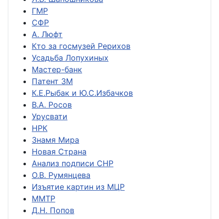
ГМР
СФР
А. Люфт
Кто за госмузей Рерихов
Усадьба Лопухиных
Мастер-банк
Патент ЗМ
К.Е.Рыбак и Ю.С.Избачков
В.А. Росов
Урусвати
НРК
Знамя Мира
Новая Страна
Анализ подписи СНР
О.В. Румянцева
Изъятие картин из МЦР
ММТР
Д.Н. Попов