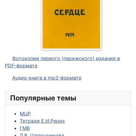
Фотокопии первого (парижского) издания в
PDF-формате
Аудио-книга в mp3-формате
Популярные темы
МЦР
Тетради Е.И.Рерих
ГМВ
Л.В. Шапошникова