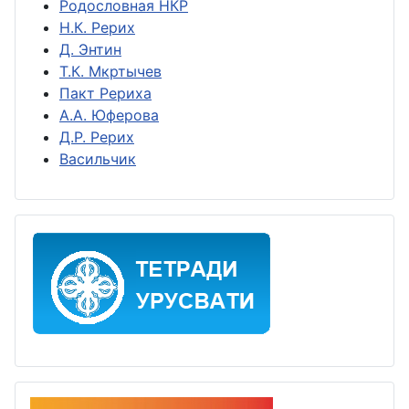
Родословная НКР
Н.К. Рерих
Д. Энтин
Т.К. Мкртычев
Пакт Рериха
А.А. Юферова
Д.Р. Рерих
Васильчик