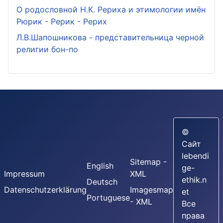
О родословной Н.К. Рериха и этимологии имён
Рюрик - Рерик - Рерих
Л.В.Шапошникова - представительница черной
религии бон-по
©
Сайт
lebendi
Sitemap -
English
ge-
Impressum
XML
ethik.n
Deutsch
Datenschutzerklärung
Imagesmap
et
Portuguese
- XML
Все
права