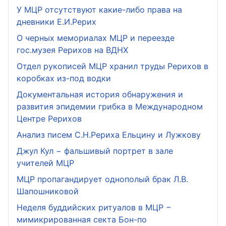
У МЦР отсутствуют какие-либо права на
дневники Е.И.Рерих
О черных мемориалах МЦР и переезде
гос.музея Рерихов на ВДНХ
Отдел рукописей МЦР хранил труды Рерихов в
коробках из-под водки
Документальная история обнаружения и
развития эпидемии грибка в Международном
Центре Рерихов
Анализ писем С.Н.Рериха Ельцину и Лужкову
Джул Кул − фальшивый портрет в зале
учителей МЦР
МЦР пропагандирует однополый брак Л.В.
Шапошниковой
Неделя буддийских ритуалов в МЦР −
мимикрированная секта Бон-по