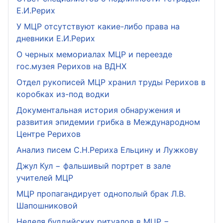
Е.И.Рерих
У МЦР отсутствуют какие-либо права на
дневники Е.И.Рерих
О черных мемориалах МЦР и переезде
гос.музея Рерихов на ВДНХ
Отдел рукописей МЦР хранил труды Рерихов в
коробках из-под водки
Документальная история обнаружения и
развития эпидемии грибка в Международном
Центре Рерихов
Анализ писем С.Н.Рериха Ельцину и Лужкову
Джул Кул − фальшивый портрет в зале
учителей МЦР
МЦР пропагандирует однополый брак Л.В.
Шапошниковой
Неделя буддийских ритуалов в МЦР −