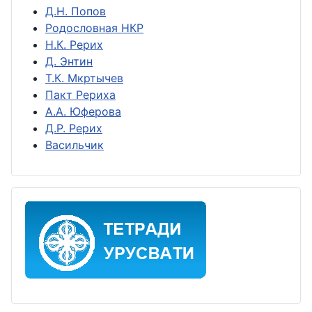
Д.Н. Попов
Родословная НКР
Н.К. Рерих
Д. Энтин
Т.К. Мкртычев
Пакт Рериха
А.А. Юферова
Д.Р. Рерих
Васильчик