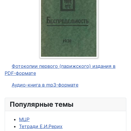
Фотокопии первого (парижского) издания в
PDF-формате
Аудио-книга в mp3-формате
Популярные темы
МЦР
Тетради Е.И.Рерих