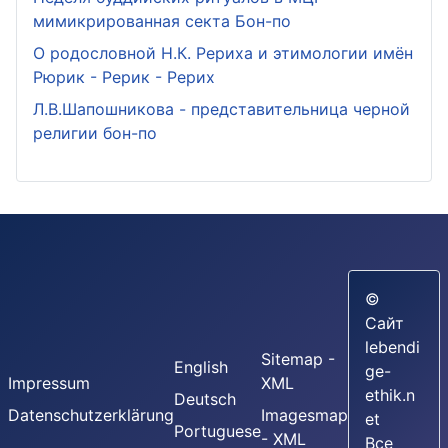
мимикрированная секта Бон-по
О родословной Н.К. Рериха и этимологии имён
Рюрик - Рерик - Рерих
Л.В.Шапошникова - представительница черной
религии бон-по
©
Сайт
lebendi
Sitemap -
English
ge-
Impressum
XML
ethik.n
Deutsch
Datenschutzerklärung
Imagesmap
et
Portuguese
- XML
Все