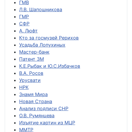
ГМВ
Л.В. Шапошникова
ГМР
СФР
А. Люфт
Кто за госмузей Рерихов
Усадьба Лопухиных
Мастер-банк
Патент ЗМ
К.Е.Рыбак и Ю.С.Избачков
В.А. Росов
Урусвати
НРК
Знамя Мира
Новая Страна
Анализ подписи СНР
О.В. Румянцева
Изъятие картин из МЦР
ММТР