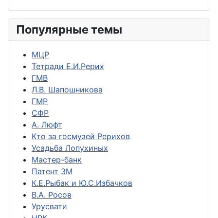
Популярные темы
МЦР
Тетради Е.И.Рерих
ГМВ
Л.В. Шапошникова
ГМР
СФР
А. Люфт
Кто за госмузей Рерихов
Усадьба Лопухиных
Мастер-банк
Патент ЗМ
К.Е.Рыбак и Ю.С.Избачков
В.А. Росов
Урусвати