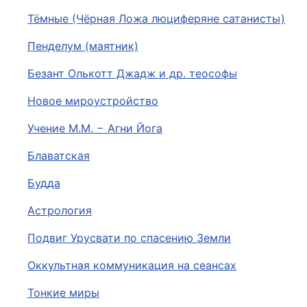
Тёмные (Чёрная Ложа люциферяне сатанисты)
Пенделум (маятник)
Безант Олькотт Джадж и др. теософы
Новое мироустройство
Учение М.М. − Агни Йога
Блаватская
Будда
Астрология
Подвиг Урусвати по спасению Земли
Оккультная коммуникация на сеансах
Тонкие миры