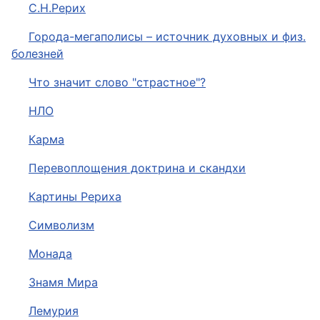
С.Н.Рерих
Города-мегаполисы – источник духовных и физ.
болезней
Что значит слово "страстное"?
НЛО
Карма
Перевоплощения доктрина и скандхи
Картины Рериха
Символизм
Монада
Знамя Мира
Лемурия