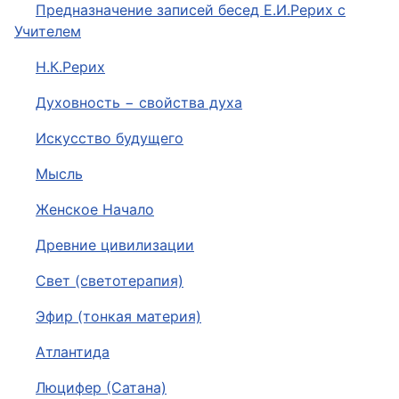
Предназначение записей бесед Е.И.Рерих с
Учителем
Н.К.Рерих
Духовность − свойства духа
Искусство будущего
Мысль
Женское Начало
Древние цивилизации
Свет (светотерапия)
Эфир (тонкая материя)
Атлантида
Люцифер (Сатана)