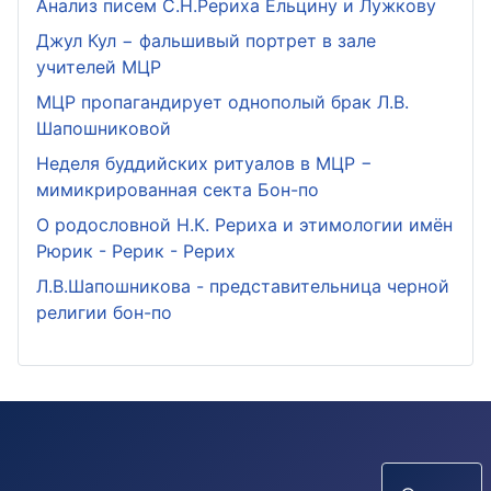
Анализ писем С.Н.Рериха Ельцину и Лужкову
Джул Кул − фальшивый портрет в зале
учителей МЦР
МЦР пропагандирует однополый брак Л.В.
Шапошниковой
Неделя буддийских ритуалов в МЦР −
мимикрированная секта Бон-по
О родословной Н.К. Рериха и этимологии имён
Рюрик - Рерик - Рерих
Л.В.Шапошникова - представительница черной
религии бон-по