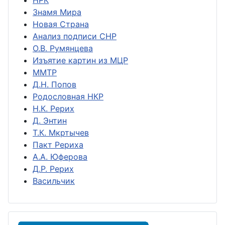
НРК
Знамя Мира
Новая Страна
Анализ подписи СНР
О.В. Румянцева
Изъятие картин из МЦР
ММТР
Д.Н. Попов
Родословная НКР
Н.К. Рерих
Д. Энтин
Т.К. Мкртычев
Пакт Рериха
А.А. Юферова
Д.Р. Рерих
Васильчик