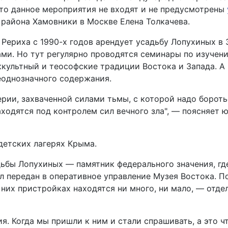
что данное мероприятия не входят и не предусмотрены
района Хамовники в Москве Елена Толкачева.
Рериха с 1990-х годов арендует усадьбу Лопухиных в 
нами. Но тут регулярно проводятся семинары по изуч
ультный и теософские традиции Востока и Запада. А н
неоднозначного содержания.
рии, захваченной силами тьмы, с которой надо боротьс
аходятся под контролем сил вечного зла", — поясняет
детских лагерях Крыма.
дьбы Лопухиных — памятник федерального значения, гд
ыл передан в оперативное управление Музея Востока. 
 них пристройках находятся ни много, ни мало, — отд
. Когда мы пришли к ним и стали спрашивать, а это что