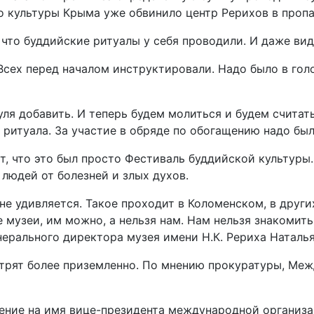
о культуры Крыма уже обвинило центр Рерихов в пропа
что буддийские ритуалы у себя проводили. И даже вид
 Всех перед началом инструктировали. Надо было в гол
уля добавить. И теперь будем молиться и будем считат
я ритуала. За участие в обряде по обогащению надо был
, что это был просто Фестиваль буддийской культуры.
людей от болезней и злых духов.
 не удивляется. Такое проходит в Коломенском, в други
е музеи, им можно, а нельзя нам. Нам нельзя знакомить
нерального директора музея имени Н.К. Рериха Наталь
трят более приземленно. По мнению прокуратуры, Меж
ение на имя вице-президента международной организ