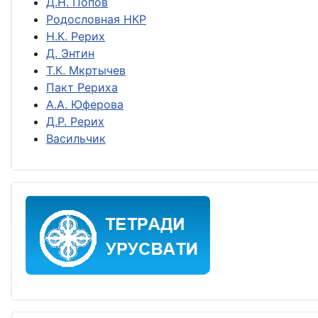
Д.Н. Попов
Родословная НКР
Н.К. Рерих
Д. Энтин
Т.К. Мкртычев
Пакт Рериха
А.А. Юферова
Д.Р. Рерих
Васильчик