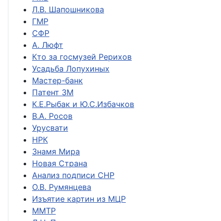
Л.В. Шапошникова
ГМР
СФР
А. Люфт
Кто за госмузей Рерихов
Усадьба Лопухиных
Мастер-банк
Патент ЗМ
К.Е.Рыбак и Ю.С.Избачков
В.А. Росов
Урусвати
НРК
Знамя Мира
Новая Страна
Анализ подписи СНР
О.В. Румянцева
Изъятие картин из МЦР
ММТР