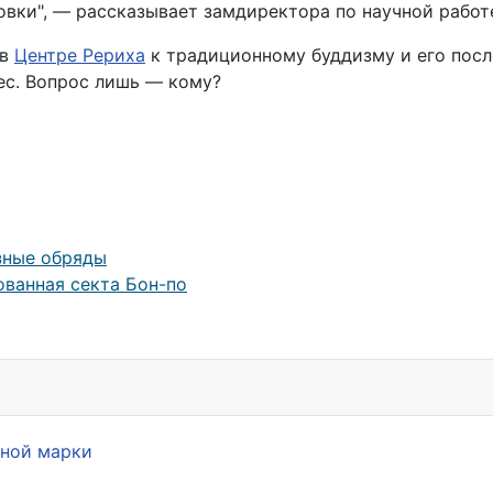
овки", — рассказывает замдиректора по научной рабо
 в
Центре Рериха
к традиционному буддизму и его посл
ес. Вопрос лишь — кому?
зные обряды
ванная секта Бон-по
рной марки