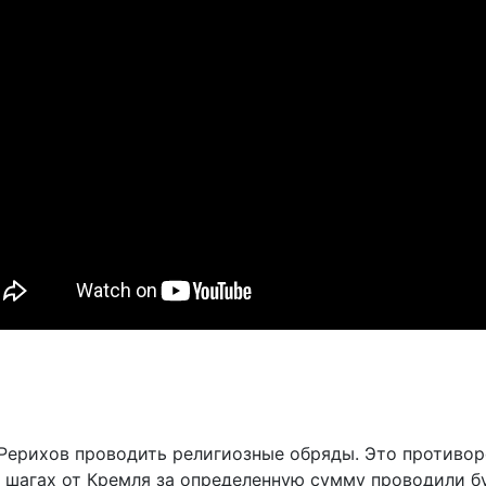
ерихов проводить религиозные обряды. Это противоре
ух шагах от Кремля за определенную сумму проводили 