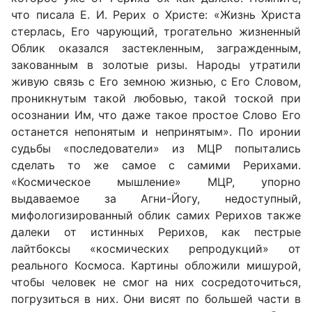
что писала Е. И. Рерих о Христе: «Жизнь Христа
стерлась, Его чарующий, трогательно жизненный
Облик оказался застекленным, загражденным,
закованным в золотые ризы. Народы утратили
живую связь с Его земною жизнью, с Его Словом,
проникнутым такой любовью, такой тоской при
осознании Им, что даже такое простое Слово Его
останется непонятым и непринятым». По иронии
судьбы «последователи» из МЦР попытались
сделать то же самое с самими Рерихами.
«Космическое мышление» МЦР, упорно
выдаваемое за Агни-Йогу, недоступный,
мифологизированный облик самих Рерихов также
далеки от истинных Рерихов, как пестрые
лайтбоксы «космических репродукций» от
реального Космоса. Картины обложили мишурой,
чтобы человек не смог на них сосредоточиться,
погрузиться в них. Они висят по большей части в