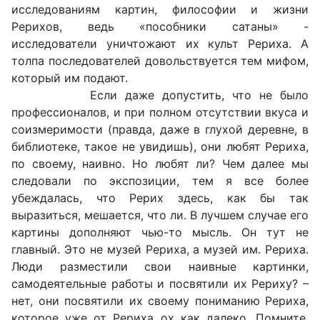
исследованиям картин, философии и жизни
Рерихов, ведь «пособники сатаны» -
исследователи уничтожают их культ Рериха. А
толпа последователей довольствуется тем мифом,
который им подают.
Если даже допустить, что не было
профессионалов, и при полном отсутствии вкуса и
соизмеримости (правда, даже в глухой деревне, в
библиотеке, такое не увидишь), они любят Рериха,
по своему, наивно. Но любят ли? Чем далее мы
следовали по экспозиции, тем я все более
убеждалась, что Рерих здесь, как бы так
выразиться, мешается, что ли. В лучшем случае его
картины дополняют чью-то мысль. Он тут не
главный. Это не музей Рериха, а музей им. Рериха.
Люди разместили свои наивные картинки,
самодеятельные работы и посвятили их Рериху? –
нет, они посвятили их своему пониманию Рериха,
которое уже от Рериха ох как далеко. Помните,