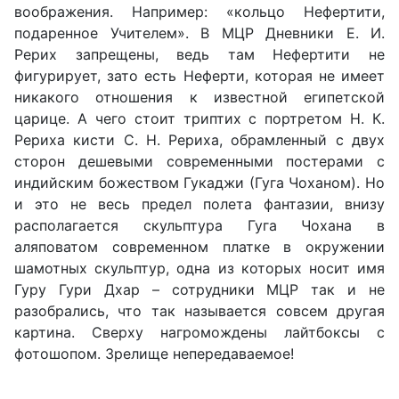
воображения. Например: «кольцо Нефертити,
подаренное Учителем». В МЦР Дневники Е. И.
Рерих запрещены, ведь там Нефертити не
фигурирует, зато есть Неферти, которая не имеет
никакого отношения к известной египетской
царице. А чего стоит триптих с портретом Н. К.
Рериха кисти С. Н. Рериха, обрамленный с двух
сторон дешевыми современными постерами с
индийским божеством Гукаджи (Гуга Чоханом). Но
и это не весь предел полета фантазии, внизу
располагается скульптура Гуга Чохана в
аляповатом современном платке в окружении
шамотных скульптур, одна из которых носит имя
Гуру Гури Дхар – сотрудники МЦР так и не
разобрались, что так называется совсем другая
картина. Сверху нагромождены лайтбоксы с
фотошопом. Зрелище непередаваемое!