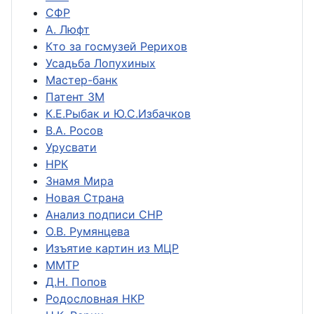
СФР
А. Люфт
Кто за госмузей Рерихов
Усадьба Лопухиных
Мастер-банк
Патент ЗМ
К.Е.Рыбак и Ю.С.Избачков
В.А. Росов
Урусвати
НРК
Знамя Мира
Новая Страна
Анализ подписи СНР
О.В. Румянцева
Изъятие картин из МЦР
ММТР
Д.Н. Попов
Родословная НКР