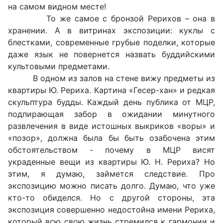
на самом видном месте!
То же самое с бронзой Рерихов – она в
хранении. А в витринах экспозиции: куклы с
блестками, современные грубые поделки, которые
даже язык не повернется назвать буддийскими
культовыми предметами.
В одном из залов на стене вижу предметы из
квартиры Ю. Рериха. Картина «Гесер-хан» и редкая
скульптура будды. Каждый день публика от МЦР,
подпирающая забор в ожидании минутного
развлечения в виде истошных выкриков «воры» и
«позор», должна была бы быть озабочена этим
обстоятельством - почему в МЦР висят
украденные вещи из квартиры Ю. Н. Рериха? Но
этим, я думаю, займется следствие. Про
экспозицию можно писать долго. Думаю, что уже
кто-то обиделся. Но с другой стороны, эта
экспозиция совершенно недостойна имени Рериха,
который всю свою жизнь стремился к гармонии и