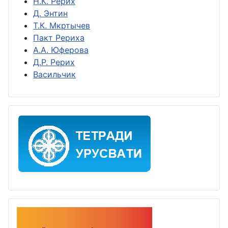
Н.К. Рерих
Д. Энтин
Т.К. Мкртычев
Пакт Рериха
А.А. Юферова
Д.Р. Рерих
Васильчик