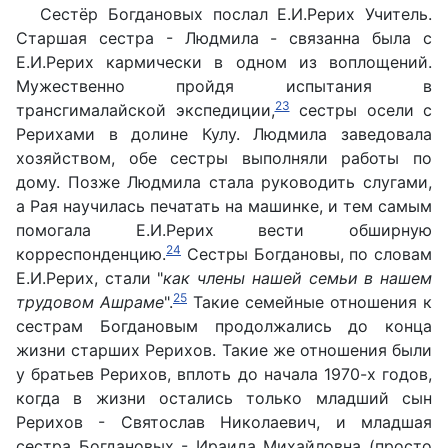
Сестёр Богдановых послал Е.И.Рерих Учитель.
Старшая сестра - Людмила - связанна была с
Е.И.Рерих кармически в одном из воплощений.
Мужественно пройдя испытания в
23
трансгималайской экспедиции,
сестры осели с
Рерихами в долине Кулу. Людмила заведовала
хозяйством, обе сестры выполняли работы по
дому. Позже Людмила стала руководить слугами,
а Рая научилась печатать на машинке, и тем самым
помогала Е.И.Рерих вести обширную
24
корреспонденцию.
Сестры Богдановы, по словам
Е.И.Рерих, стали "
как члены нашей семьи в нашем
25
трудовом Ашраме
".
Такие семейные отношения к
сестрам Богдановым продолжались до конца
жизни старших Рерихов. Такие же отношения были
у братьев Рерихов, вплоть до начала 1970-х годов,
когда в жизни остались только младший сын
Рерихов - Святослав Николаевич, и младшая
сестра Богдановых - Ираида Михайловна (просто