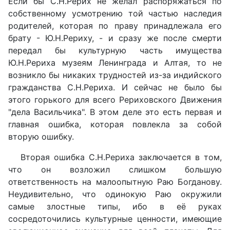
Если бы С.Н.Рерих не желал распоряжаться по
собственному усмотрению той частью наследия
родителей, которая по праву принадлежала его
брату - Ю.Н.Рериху, - и сразу же после смерти
передал бы культурную часть имущества
Ю.Н.Рериха музеям Ленинграда и Алтая, то не
возникло бы никаких трудностей из-за индийского
гражданства С.Н.Рериха. И сейчас не было бы
этого горького для всего Рериховского Движения
"дела Васильчика". В этом деле это есть первая и
главная ошибка, которая повлекла за собой
вторую ошибку.
Вторая ошибка С.Н.Рериха заключается в том,
что он возложил слишком большую
ответственность на малоопытную Раю Богданову.
Неудивительно, что одинокую Раю окружили
самые злостные типы, ибо в её руках
сосредоточились культурные ценности, имеющие