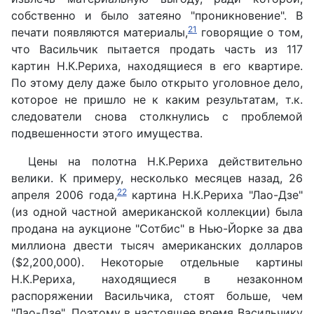
собственно и было затеяно "проникновение". В
21
печати появляются материалы,
говорящие о том,
что Васильчик пытается продать часть из 117
картин Н.К.Рериха, находящиеся в его квартире.
По этому делу даже было открыто уголовное дело,
которое не пришло не к каким результатам, т.к.
следователи снова столкнулись с проблемой
подвешенности этого имущества.
Цены на полотна Н.К.Рериха действительно
велики. К примеру, несколько месяцев назад, 26
22
апреля 2006 года,
картина Н.К.Рериха "Лао-Дзе"
(из одной частной американской коллекции) была
продана на аукционе "Сотбис" в Нью-Йорке за два
миллиона двести тысяч американских долларов
($2,200,000). Некоторые отдельные картины
Н.К.Рериха, находящиеся в незаконном
распоряжении Васильчика, стоят больше, чем
"Лао-Дзе". Поэтому в настоящее время Васильчику