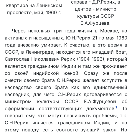
справа - Д.Р.Рерих, в
квартира на Ленинском
центре - министр
проспекте, май, 1960 г.
культуры СССР
Е.А.Фурцева.
Через неполных три года жизни в Москве, но
активных и насыщенных, Ю.Н.Рерих 21-го мая 1960
года внезапно умирает. К счастью, в это время в
СССР, в Ленинграде, находится его младший брат,
Святослав Николаевич Рерих (1904-1993), который
является гражданином Индии и там же проживает
со своей индийской женой. Сразу же после
смерти своего брата С.Н.Рерих желает вступить в
наследство своего брата как его единственный
наследник, для чего С.Н.Рерих договаривается с
министром культуры СССР Е.А.Фурцевой об
1
оформлении соответствующих документов.
Та
говорит ему, что могут возникнуть проблемы, т.к.
С.Н.Рерих является гражданином Индии, и по
этому поводу есть соответствующий закон. Но