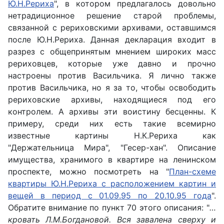
Ю.Н.Рериха
", в котором предлагалось довольно
нетрадиционное решение старой проблемы,
связанной с рериховскими архивами, оставшимся
после Ю.Н.Рериха. Данная декларация входит в
разрез с общепринятым мнением широких масс
рериховцев, которые уже давно и прочно
настроены против Васильчика. Я лично также
против Васильчика, но я за то, чтобы освободить
рериховские архивы, находящиеся под его
контролем. А архивы эти воистину бесценны. К
примеру, среди них есть такие всемирно
известные картины Н.К.Рериха как
"Держательница Мира", "Гесер-хан". Описание
имущества, хранимого в квартире на ленинском
проспекте, можно посмотреть на "
План-схеме
квартиры Ю.Н.Рериха с расположением картин и
вещей в период с 01.09.95 по 20.10.95 года
".
Обратите внимание по пункт 70 этого описания: "
…
кровать Л.М.Богдановой. Вся завалена сверху и