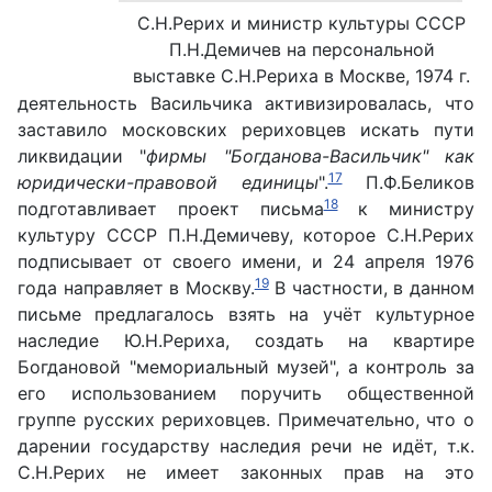
С.Н.Рерих и министр культуры СССР
П.Н.Демичев на персональной
выставке С.Н.Рериха в Москве, 1974 г.
деятельность Васильчика активизировалась, что
заставило московских рериховцев искать пути
ликвидации "
фирмы "Богданова-Васильчик" как
17
юридически-правовой единицы
".
П.Ф.Беликов
18
подготавливает проект письма
к министру
культуру СССР П.Н.Демичеву, которое С.Н.Рерих
подписывает от своего имени, и 24 апреля 1976
19
года направляет в Москву.
В частности, в данном
письме предлагалось взять на учёт культурное
наследие Ю.Н.Рериха, создать на квартире
Богдановой "мемориальный музей", а контроль за
его использованием поручить общественной
группе русских рериховцев. Примечательно, что о
дарении государству наследия речи не идёт, т.к.
С.Н.Рерих не имеет законных прав на это