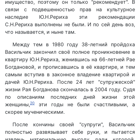
имущество, поэтому он только "рекомендует". В
связи с подвешенностью прав на культурное
наследие Ю.Н.Рериха эти рекомендации
С.Н.Рериха выполнены не были. И по сей день воз,
что называется, и ныне там.
Между тем в 1980 году 38-летний пройдоха
Васильчик закончил своё полное проникновение в
квартиру Ю.Н.Рериха, женившись на 66-летней Рае
Богдановой, и прописавшись в её квартире, и тем
самым вступив в законное владение квартирой и
дачей Ю.Н.Рериха. После 24 лет "супружеской"
жизни Рая Богданова скончалась в 2004 году. Судя
по описаниям последних дней жизни этой
20
женщины,
эти годы не были счастливыми, а
скорее мученическими.
После кончины своей "супруги", Васильчик
полностью развязывает себе руки, и пытается
извлечь материальную выгоду, ради которой,