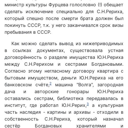
министр культуры Фурцева голословно (!) обещает
сделать исключение специально для С.Н.Рериха,
который спешно после смерти брата должен был
покинуть СССР, т.к. у него заканчивался срок визы
пребывания в СССР.
Как можно сделать вывод из нижеприводимых
в ссылках документах, существовала устная
договорённость о разделе имущества Ю.Н.Рериха
между С.Н.Рерихом и сестрами Богдановыми.
Согласно этому негласному договору квартира с
бытовым имуществом, деньги Ю.Н.Рериха на его
2
банковском счёте,
машина "Волга", загородная
дача и авторские гонорары Ю.Н.Рериха
оставались сестрам, библиотека передавалась в
3
институт, где работал Ю.Н.Рерих,
а культурная
часть наследия - картины и архивы - отходили в
собственность С.Н.Рериха, который назначал
сестёр Богдановых хранителями и