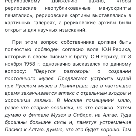
Рериховскому Движению важно, чтобы
рериховские неопубликованные манускрипты
печатались, рериховские картины выставлялись в
картинных галереях, а рериховские архивы были
открыты для научных изысканий.
При этом вопрос собственника должен быть
полностью соблюден согласно воле Ю.Н.Рериха,
который в своём письме к брату, С.Н.Рериху, от 8
ноября 1958 г. однозначно высказался по данному
вопросу: "
Ведутся разговоры о создании
постоянного музея. Предлагают устроить музей
при Русском музее в Ленинграде, где в настоящее
время заканчивается аппекс с отдельным входом и
хорошими залами. В Москве помещений мало,
разве что старые особняки, но это сложно. Затем
думаю о филиале Музея в Сибири, на Алтае. Туда
брошены большие силы и, памятуя устремление
Пасика к Алтаю, думаю, что это будет хорошо. Там