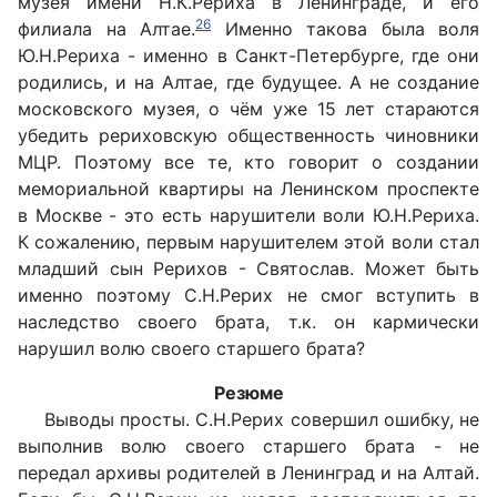
музея имени Н.К.Рериха в Ленинграде, и его
26
филиала на Алтае.
Именно такова была воля
Ю.Н.Рериха - именно в Санкт-Петербурге, где они
родились, и на Алтае, где будущее. А не создание
московского музея, о чём уже 15 лет стараются
убедить рериховскую общественность чиновники
МЦР. Поэтому все те, кто говорит о создании
мемориальной квартиры на Ленинском проспекте
в Москве - это есть нарушители воли Ю.Н.Рериха.
К сожалению, первым нарушителем этой воли стал
младший сын Рерихов - Святослав. Может быть
именно поэтому С.Н.Рерих не смог вступить в
наследство своего брата, т.к. он кармически
нарушил волю своего старшего брата?
Резюме
Выводы просты. С.Н.Рерих совершил ошибку, не
выполнив волю своего старшего брата - не
передал архивы родителей в Ленинград и на Алтай.