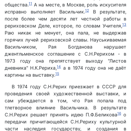
11
общества.
А на месте, в Москве, роль искусителя
12
исправно выполняет Васильчик.
В результате,
после более чем десяти лет честной работы в
13
рериховском Деле, которое, по словам Учителя,
Раю никак не менует, она пала, не выдержав
горячих лучей рериховской славы. Науськиваемая
Васильчиком, Рая Богданова нарушает
джентльменское соглашение с С.Н.Рерихом - в
1973 году она препятствует выходу "Листов
14
дневника" Н.К.Рериха,
а в 1974 году она не даёт
15
картины на выставку.
В 1974 году С.Н.Рерих приезжает в СССР для
проведения своей художественной выставки, и
сам убеждается в том, что Рая попала под
тлетворное влияние Васильчика. В результате
16
С.Н.Рерих решает принять идею П.Ф.Беликова
о
передачи причитающейся С.Н.Рериху культурной
части наследия государству, и создания в