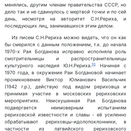
менялись, другим членам правительства СССР, но
дело так и не сдвинулось с мертвой точки и по сей
день, несмотря на авторитет С.Н.Рериха, и
последующих лиц, занимавшихся этим делом.
Из писем С.Н.Рериха можно видеть, что он как
бы смерился с данным положением, т.к. до начала
1970-х Рая Богданова исправно исполняла роль
смотрительницы и распространительницы
10
культурного наследия Ю.Н.Рериха.
Начиная с
1970 года, в окружение Раи Богдановой начинает
проникновение Виктор Юлианович Васильчик
(1942 г.р.), действую под видом рериховца и
принимая участие в московских рериховских
мероприятиях. Неискушенная Рая Богданова
подвергается неимоверным испытаниям
рериховской известности и славы - её усиленно
обрабатывают рериховцы-идолопоклонники, в
частности из латвийского рериховского