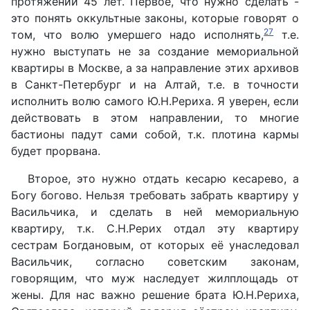
протяжении 45 лет. Первое, что нужно сделать -
это понять оккультные законы, которые говорят о
27
том, что волю умершего надо исполнять,
т.е.
нужно выступать не за создание мемориальной
квартиры в Москве, а за направление этих архивов
в Санкт-Петербург и на Алтай, т.е. в точности
исполнить волю самого Ю.Н.Рериха. Я уверен, если
действовать в этом направлении, то многие
бастионы падут сами собой, т.к. плотина кармы
будет прорвана.
Второе, это нужно отдать кесарю кесарево, а
Богу богово. Нельзя требовать забрать квартиру у
Васильчика, и сделать в ней мемориальную
квартиру, т.к. С.Н.Рерих отдал эту квартиру
сестрам Богдановым, от которых её унаследовал
Васильчик, согласно советским законам,
говорящим, что муж наследует жилплощадь от
жены. Для нас важно решение брата Ю.Н.Рериха,