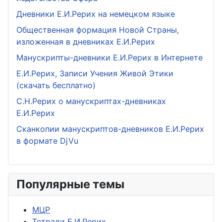
Дневники Е.И.Рерих на немецком языке
Общественная формация Новой Страны,
изложенная в дневниках Е.И.Рерих
Манускрипты-дневники Е.И.Рерих в Интернете
Е.И.Рерих, Записи Учения Живой Этики
(скачать бесплатно)
С.Н.Рерих о манускриптах-дневниках
Е.И.Рерих
Сканкопии манускриптов-дневников Е.И.Рерих
в формате DjVu
Популярные темы
МЦР
Тетради Е.И.Рерих