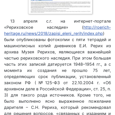
13 апреля с.г. на интернет-портале
«Рериховское наследие» (
http://roerich-
heritage.ru/news/2018/zapisi_eleni_rerih/index.php
)
были опубликованы фотокопии с пяти тетрадей и
машинописных копий дневников Е.И. Рерих из
архива Музея Рерихов, являющиеся важнейшей
частью рериховского наследия. При этом большая
часть этих записей датируется 1948–1954 гг., а с
момента их создания не прошло 75 лет,
определяющих срок публикации, установленный
законом РФ (№125-ФЗ от 22.10.2004 г. «Об
архивном деле в Российской Федерации», ст. 25, п.
3) для такого рода источников. Кроме того, не
было выполнено ясно выраженное пожелание
дарителя – С.Н. Рериха, который рекомендовал
для решения вопросов, «связанных с изданием и