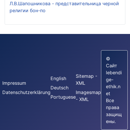
Л.В.Шапошникова - представительница черной
религии бон-по
©
Сайт
lebendi
Sitemap -
English
ge-
Impressum
XML
ethik.n
Deutsch
Datenschutzerklärung
Imagesmap
et
Portuguese
- XML
Все
права
защищ
ены.