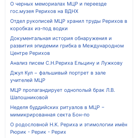
О черных мемориалах МЦР и переезде
гос.музея Рерихов на ВДНХ
Отдел рукописей МЦР хранил труды Рерихов в
коробках из-под водки
Документальная история обнаружения и
развития эпидемии грибка в Международном
Центре Рерихов
Анализ писем С.Н.Рериха Ельцину и Лужкову
Джул Кул − фальшивый портрет в зале
учителей МЦР
МЦР пропагандирует однополый брак Л.В.
Шапошниковой
Неделя буддийских ритуалов в МЦР −
мимикрированная секта Бон-по
О родословной Н.К. Рериха и этимологии имён
Рюрик - Рерик - Рерих