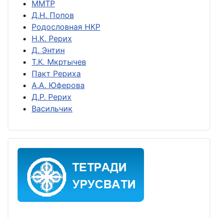
ММТР
Д.Н. Попов
Родословная НКР
Н.К. Рерих
Д. Энтин
Т.К. Мкртычев
Пакт Рериха
А.А. Юферова
Д.Р. Рерих
Васильчик