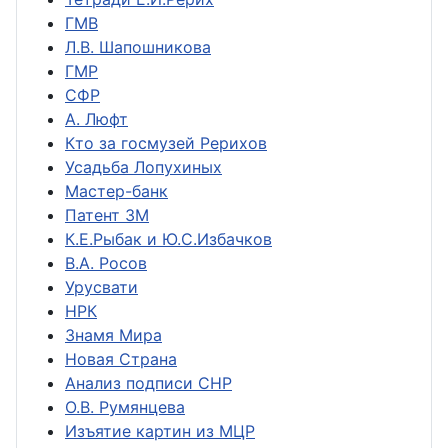
ГМВ
Л.В. Шапошникова
ГМР
СФР
А. Люфт
Кто за госмузей Рерихов
Усадьба Лопухиных
Мастер-банк
Патент ЗМ
К.Е.Рыбак и Ю.С.Избачков
В.А. Росов
Урусвати
НРК
Знамя Мира
Новая Страна
Анализ подписи СНР
О.В. Румянцева
Изъятие картин из МЦР