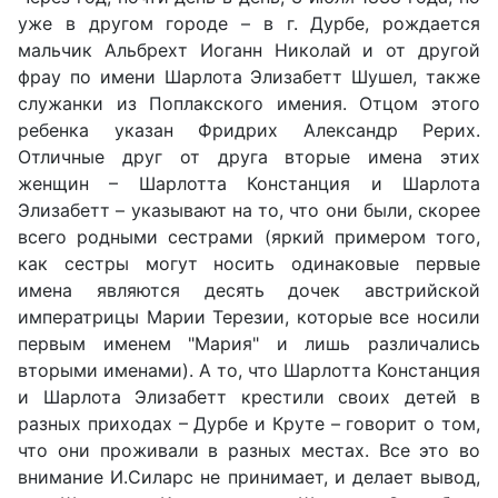
уже в другом городе – в г. Дурбе, рождается
мальчик Альбрехт Иоганн Николай и от другой
фрау по имени Шарлота Элизабетт Шушел, также
служанки из Поплакского имения. Отцом этого
ребенка указан Фридрих Александр Рерих.
Отличные друг от друга вторые имена этих
женщин – Шарлотта Констанция и Шарлота
Элизабетт – указывают на то, что они были, скорее
всего родными сестрами (яркий примером того,
как сестры могут носить одинаковые первые
имена являются десять дочек австрийской
императрицы Марии Терезии, которые все носили
первым именем "Мария" и лишь различались
вторыми именами). А то, что Шарлотта Констанция
и Шарлота Элизабетт крестили своих детей в
разных приходах – Дурбе и Круте – говорит о том,
что они проживали в разных местах. Все это во
внимание И.Силарс не принимает, и делает вывод,