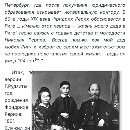
Петербург, где после получения юридического
образования открывает нотариальную контору. В
60–е годы XIX века Фридрих Рерих обосновался в
Риге ... Именно этот период – "жизнь моего деда в
Риге" тесно связан с годами детства и молодости
Николая Рериха. "Всегда помню, как мой дед
любил Ригу и избрал ее своим местожительством
на последние полстолетия своей жизни, – ведь он
9
умер 104 лет
" .
"
Итак, по
версии
Г.Рудзиты
год
рождения
Фридриха
Рериха:
1801.
Служил он в