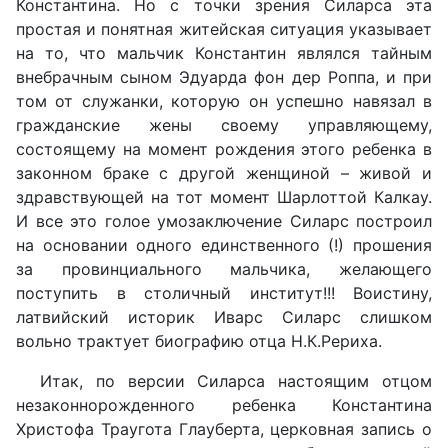
Константина. Но с точки зрения Силарса эта
простая и понятная житейская ситуация указывает
на то, что мальчик Константин являлся тайным
внебрачным сыном Эдуарда фон дер Роппа, и при
том от служанки, которую он успешно навязал в
гражданские жены своему управляющему,
состоящему на момент рождения этого ребенка в
законном браке с другой женщиной – живой и
здравствующей на тот момент Шарлоттой Калкау.
И все это голое умозаключение Силарс построил
на основании одного единственного (!) прошения
за провинциального мальчика, желающего
поступить в столичный институт!!! Воистину,
латвийский историк Иварс Силарс слишком
вольно трактует биографию отца Н.К.Рериха.
Итак, по версии Силарса настоящим отцом
незаконнорожденного ребенка Константина
Христофа Траугота Глауберта, церковная запись о