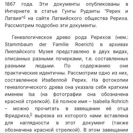
1867 года. Эти документы опубликованы в
Интернете в статье Гунты Рудзиты "Рерих и
4
Латвия"
на сайте Латвийского общества Рериха.
Рассмотрим подробно эти документы.
Генеалогическое древо рода Рерихов (нем.:
Stammbaum der Familie Roerich) в архивах
Лиепайского Музея представлено в двух видах,
описанных разными почерками, т.е. составленных
разными людьми. По содержанию они
практические идентичны. Рассмотрим одно из них,
составленное Изабеллой Рерих. На фотокопии
генеалогического древа она указала себя кратким
именем Isa (на фотографии она обозначена
красной стрелкой). Её полное имя – Isabella Rohrich
– можно прочитать в завещании её отца
5
Фридриха,
вырезка из которого нами вставлена
для наглядности в этот документ (также
обозначена красной стрелкой). В этом завещании