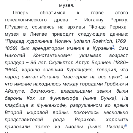
музея.
Теперь обратимся к главе этого
генеалогического древа – Иоганну Рериху.
Г.Рудзите, ссылаясь на архивы "Фонда Рериха"
музея в Лиепае приводит следующие данные:
"
Прадед художника Иоганн (Iohann Roehrich, 1769–
7
1859) был арендатором имения в Курземе
. Сам
Николай Константинович указывал возраст
прадеда – 96 лет. Скульптор Артур Берниек (1886–
1964), хорошо знавший Курляндию, говорил, что
народ считал Иоганна "мастером на все руки", и
что имение находилось между городами Гробиня и
Айзпуте. Возможно, владельцами земли были
бароны Кох из Функенхофа (ныне Бунка). На
кладбище в Функенхофе, разрушенном во время
Второй мировой войны, покоились несколько
представителей рода Рерихов, хоронить
8
привозили также из Либавы (ныне Лиепая)
.