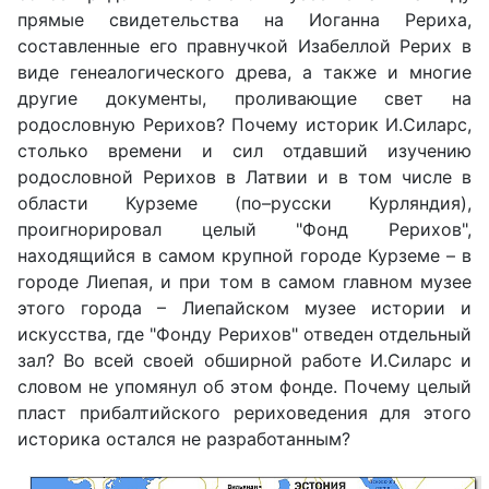
прямые свидетельства на Иоганна Рериха,
составленные его правнучкой Изабеллой Рерих в
виде генеалогического древа, а также и многие
другие документы, проливающие свет на
родословную Рерихов? Почему историк И.Силарс,
столько времени и сил отдавший изучению
родословной Рерихов в Латвии и в том числе в
области Курземе (по–русски Курляндия),
проигнорировал целый "Фонд Рерихов",
находящийся в самом крупной городе Курземе – в
городе Лиепая, и при том в самом главном музее
этого города – Лиепайском музее истории и
искусства, где "Фонду Рерихов" отведен отдельный
зал? Во всей своей обширной работе И.Силарс и
словом не упомянул об этом фонде. Почему целый
пласт прибалтийского рериховедения для этого
историка остался не разработанным?