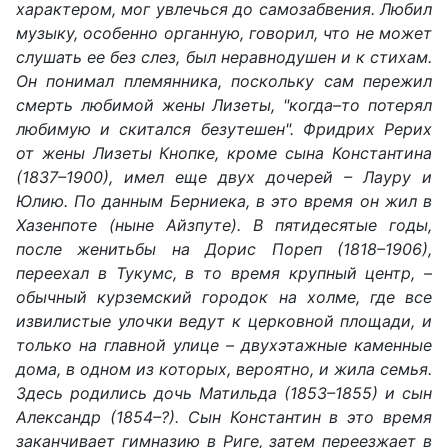
характером, мог увлечься до самозабвения. Любил
музыку, особенно органную, говорил, что не может
слушать ее без слез, был неравнодушен и к стихам.
Он понимал племянника, поскольку сам пережил
смерть любимой жены Лизеты, "когда–то потерял
любимую и скитался безутешен". Фридрих Рерих
от жены Лизеты Кнопке, кроме сына Константина
(1837–1900), имел еще двух дочерей – Лауру и
Юлию. По данным Берниека, в это время он жил в
Хазенпоте (ныне Айзпуте). В пятидесятые годы,
после женитьбы на Дорис Пореп (1818–1906),
переехал в Тукумс, в то время крупный центр, –
обычный курземский городок на холме, где все
извилистые улочки ведут к церковной площади, и
только на главной улице – двухэтажные каменные
дома, в одном из которых, вероятно, и жила семья.
Здесь родились дочь Матильда (1853–1855) и сын
Александр (1854–?). Сын Константин в это время
заканчивает гимназию в Риге, затем переезжает в