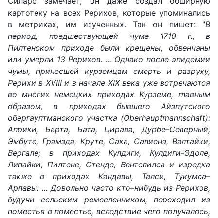
Силарс замечает, он даже создал обширную
картотеку на всех Рерихов, которые упоминались
в метриках, им изученных. Так он пишет: "
В
период, предшествующей чуме 1710 г., в
Пилтенском приходе были крещены, обвенчаны
или умерли 13 Рерихов. ... Однако после эпидемии
чумы, принесшей курземцам смерть и разруху,
Рерихи в XVIII и в начале XIX века уже встречаются
во многих немецких приходах Курземе, главным
образом, в приходах бывшего Айзпутского
обергауптманского участка (Oberhauptmannschaft):
Априки, Барта, Бата, Цирава, Дурбе–Северный,
Эмбуте, Грамзда, Круте, Сака, Салиена, Валтайки,
Вергале; в приходах Кулдиги, Кулдиги–Эдоле,
Липайки, Пилтене, Стенде, Вентспилса и изредка
также в приходах Кандавы, Талси, Тукумса–
Арлавы. ... Довольно часто кто–нибудь из Рерихов,
будучи сельским ремесленником, переходил из
поместья в поместье, вследствие чего получалось,