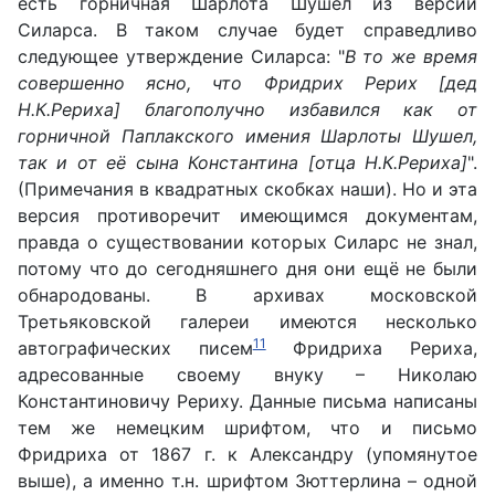
есть горничная Шарлота Шушел из версии
Силарса. В таком случае будет справедливо
следующее утверждение Силарса: "
В то же время
совершенно ясно, что Фридрих Рерих [дед
Н.К.Рериха] благополучно избавился как от
горничной Паплакского имения Шарлоты Шушел,
так и от её сына Константина [отца Н.К.Рериха]
".
(Примечания в квадратных скобках наши). Но и эта
версия противоречит имеющимся документам,
правда о существовании которых Силарс не знал,
потому что до сегодняшнего дня они ещё не были
обнародованы. В архивах московской
Третьяковской галереи имеются несколько
11
автографических писем
Фридриха Рериха,
адресованные своему внуку – Николаю
Константиновичу Рериху. Данные письма написаны
тем же немецким шрифтом, что и письмо
Фридриха от 1867 г. к Александру (упомянутое
выше), а именно т.н. шрифтом Зюттерлина – одной