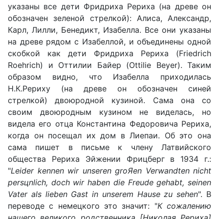
указаны все дети Фридриха Рериха (на древе он
обозначен зеленой стрелкой): Алиса, Александр,
Карл, Лилли, Бенедикт, Изабелла. Все они указаны
на древе рядом с Изабеллой, и объединены одной
скобкой как дети Фридриха Рериха (Friedrich
Roehrich) и Оттилии Байер (Ottilie Beyer). Таким
образом видно, что Изабелла приходилась
Н.К.Рериху (на древе он обозначен синей
стрелкой) двоюродной кузиной. Сама она со
своим двоюродным кузином не виделась, но
видела его отца Константина Федоровича Рериха,
когда он посещал их дом в Лиепаи. Об это она
сама пишет в письме к члену Латвийского
общества Рериха Эйжении Фрицберг в 1934 г.:
"
Leider kennen wir unseren groЯen Verwandten nicht
persцnlich, doch wir haben die Freude gehabt, seinen
Vater als lieben Gast in unserem Hause zu sehen
". В
переводе с немецкого это значит: "
К сожалению
нашего великого родственника [Николая Рериха]