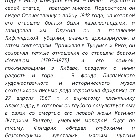
году в Риге) Фридрих Рерих, – пишет Г.Рудзите в
своей статье, – повидал многое. Подростком он
видел Отечественную войну 1812 года, на которой
его старшие братья были кавалергардами, и
завидовал им. Служил он в правлении
Лифляндской губернии, вначале архивариусом, а
затем секретарем. Проживая в Тукумсе и Риге, он
сохранял теплые отношения со старшим братом
Иоганном (1797–1875) и его семьей,
проживающими в Либаве, разделял с ними
радость и горе. ... В фонде Лиепайского
художественного и исторического музея
сохранилось письмо деда художника Фридриха от
27 апреля 1867 г. к внучатому племяннику
Александру, в котором он глубоко сочувствует ему
в связи со смертью его первой жены Катинки
(Катрины Винтер), умершей молодой. Судя по
письму, Фридрих обладал глубокими и
благородными чувствами, мягким чутким