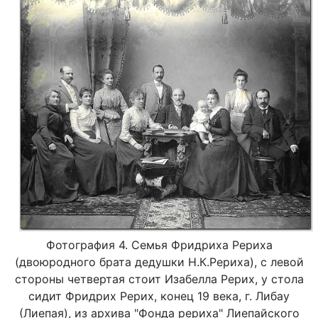
Фотография 4. Семья Фридриха Рериха
(двоюродного брата дедушки Н.К.Рериха), с левой
стороны четвертая стоит Изабелла Рерих, у стола
сидит Фридрих Рерих, конец 19 века, г. Либау
(Лиепая), из архива "Фонда рериха" Лиепайского