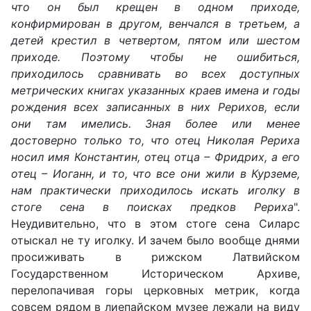
что он был крещен в одном приходе,
конфирмирован в другом, венчался в третьем, а
детей крестил в четвертом, пятом или шестом
приходе. Поэтому чтобы не ошибиться,
приходилось сравнивать во всех доступных
метрических книгах указанных краев имена и годы
рождения всех записанных в них Рерихов, если
они там имелись. Зная более или менее
достоверно только то, что отец Николая Рериха
носил имя Константин, отец отца – Фридрих, а его
отец – Иоганн, и то, что все они жили в Курземе,
нам практически приходилось искать иголку в
стоге сена в поисках предков Рериха
".
Неудивительно, что в этом стоге сена Силарс
отыскал не ту иголку. И зачем было вообще днями
просиживать в рижском Латвийском
Государственном Историческом Архиве,
перелопачивая горы церковных метрик, когда
совсем рядом в лиепайском музее лежали на виду