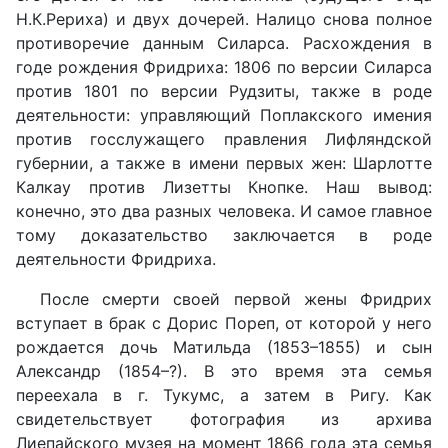
Н.К.Рериха) и двух дочерей. Налицо снова полное
противоречие данным Силарса. Расхождения в
годе рождения Фридриха: 1806 по версии Силарса
против 1801 по версии Рудзиты, также в роде
деятельности: управляющий Поплакского имения
против госслужащего правления Лифляндской
губернии, а также в имени первых жен: Шарлотте
Калкау против Лизетты Кнопке. Наш вывод:
конечно, это два разных человека. И самое главное
тому доказательство заключается в роде
деятельности Фридриха.
После смерти своей первой жены Фридрих
вступает в брак с Дорис Пореп, от которой у него
рождается дочь Матильда (1853–1855) и сын
Александр (1854–?). В это время эта семья
переехала в г. Тукумс, а затем в Ригу. Как
свидетельствует фотография из архива
Лиепайского музея на момент 1866 года эта семья