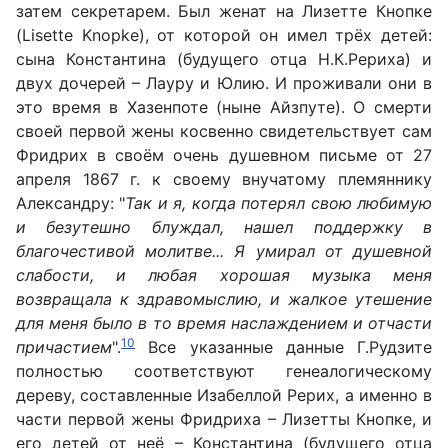
затем секретарем. Был женат на Лизетте Кнопке
(Lisette Knopke), от которой он имел трёх детей:
сына Константина (будущего отца Н.К.Рериха) и
двух дочерей – Лауру и Юлию. И проживали они в
это время в Хазенпоте (ныне Айзпуте). О смерти
своей первой жены косвенно свидетельствует сам
Фридрих в своём очень душевном письме от 27
апреля 1867 г. к своему внучатому племяннику
Александру: "
Так и я, когда потерял свою любимую
и безутешно блуждал, нашел поддержку в
благочестивой молитве... Я умирал от душевной
слабости, и любая хорошая музыка меня
возвращала к здравомыслию, и жалкое утешение
для меня было в то время наслаждением и отчасти
10
причастием
".
Все указанные данные Г.Рудзите
полностью соответствуют генеалогическому
дереву, составленные Изабеллой Рерих, а именно в
части первой жены Фридриха – Лизетты Кнопке, и
его детей от неё – Константина (будущего отца