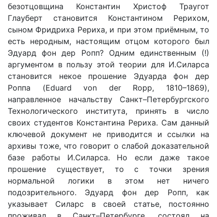
безотцовщина Константин Христоф Траугот
Глауберт становится Константином Рерихом,
сыном Фридриха Рериха, и при этом приёмным, то
есть неродным, настоящим отцом которого был
Эдуард фон дер Ропп? Одним единственным (!)
аргументом в пользу этой теории для И.Силарса
становится некое прошение Эдуарда фон дер
Роппа (Eduard von der Ropp, 1810–1869),
направленное начальству Санкт–Петербургского
Технологического института, принять в число
своих студентов Константина Рериха. Сам данный
ключевой документ не приводится и ссылки на
архивы тоже, что говорит о слабой доказательной
базе работы И.Силарса. Но если даже такое
прошение существует, то с точки зрения
нормальной логики в этом нет ничего
подозрительного. Эдуард фон дер Ропп, как
указывает Силарс в своей статье, постоянно
проживал в Санкт–Петербурге, состоял на