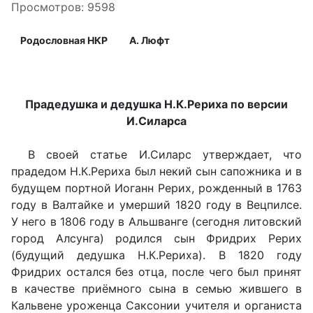
Просмотров: 9598
Родословная НКР
А. Люфт
Прадедушка и дедушка Н.К.Рериха по версии
И.Силарса
В своей статье И.Силарс утверждает, что
прадедом Н.К.Рериха был некий сын сапожника и в
будущем портной Иоганн Рерих, рожденный в 1763
году в Валтайке и умерший 1820 году в Вецпилсе.
У него в 1806 году в Альшванге (сегодня литовский
город Алсунга) родился сын Фридрих Рерих
(будущий дедушка Н.К.Рериха). В 1820 году
Фридрих остался без отца, после чего был принят
в качестве приёмного сына в семью жившего в
Кальвене уроженца Саксонии учителя и органиста