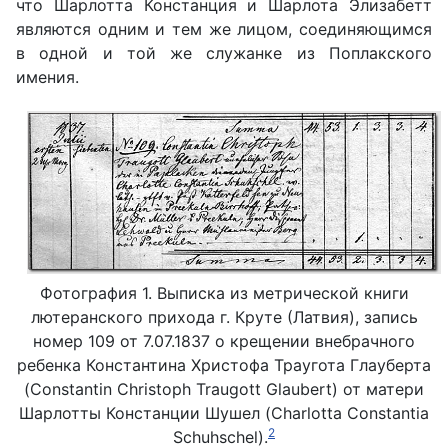
что Шарлотта Констанция и Шарлота Элизабетт
являются одним и тем же лицом, соединяющимся
в одной и той же служанке из Поплакского
имения.
Фотография 1. Выписка из метрической книги
лютеранского прихода г. Круте (Латвия), запись
номер 109 от 7.07.1837 о крещении внебрачного
ребенка Константина Христофа Траугота Глауберта
(Constantin Christoph Traugott Glaubert) от матери
Шарлотты Констанции Шушел (Charlotta Constantia
2
Schuhschel).