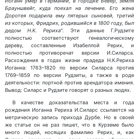
Иоганн умер в Германии, в городке Бевер, земля
Брауншвейг, куда поехал на лечение. Его жена
Доротея подарила ему пятерых сыновей, третий
из которых, Фридрих, родившийся в 1800 году, был
дедом Н.К. Рериха
". Эти данные Г.Рудзите
полностью соответствуют генеалогическому
дереву, составленные Изабеллой Рерих, и
полностью противоречат версии И.Силарса.
Расхождения в годах жизни прадеда Н.К.Рериха
Иоганна: 1763–1820 по версии Силарса против
1769–1859 по версии Рудзиты, а также в роде
деятельности: портной против арендатора имения.
Вывод: Силарс и Рудзите говорят о разных людях.
В качестве доказательства места и года
рождения Иоганна Рериха И.Силарс ссылается на
метрическую запись прихода Дурбе. Но в своей
же статье он не раз пишет, что в Курземе было
много людей, носящих фамилию Рерих, и, как