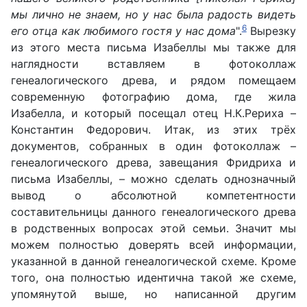
мы лично не знаем, но у нас была радость видеть
6
его отца как любимого гостя у нас дома
".
Вырезку
из этого места письма Изабеллы мы также для
наглядности вставляем в фотоколлаж
генеалогического древа, и рядом помещаем
современную фотографию дома, где жила
Изабелла, и который посещал отец Н.К.Рериха –
Константин Федорович. Итак, из этих трёх
документов, собранных в один фотоколлаж –
генеалогического древа, завещания Фридриха и
письма Изабеллы, – можно сделать однозначный
вывод о абсолютной компетентности
составительницы данного генеалогического древа
в родственных вопросах этой семьи. Значит мы
можем полностью доверять всей информации,
указанной в данной генеалогической схеме. Кроме
того, она полностью идентична такой же схеме,
упомянутой выше, но написанной другим