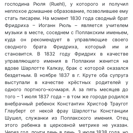
господина Рюля (Ruehl), у которого и получил
неплохое домашнее образование, позволившее ему
стать писарем. На момент 1830 года сводный брат
Фридриха – Иоганн Рюль – является учителем
музыки в месте, соседнем с Поплакским именьем,
куда он рекомендует в управляющие своего
сводного брата Фридриха, который им и
становится. В 1832 году Фридрих в качестве
управляющего имения в Поплакии женится на
вдове Шарлотте Калкау, брак с которой оказался
бездетным. В ноябре 1837 в г. Круте оба супруга
выступали в качестве крёстных родителей у
одного портного–кочмаря. А за пять месяцев до
того – 1 июля 1837 года – в том же городе родился
внебрачный ребенок Константин Христоф Траугот
Глауберт от некой фрау Шарлотты Констанции
Шушел, служанки из Поплакского имения. Отец
этого ребенка в церковной метрике не указан.
Через год, почти день в день, 3 июля 1838 года, но