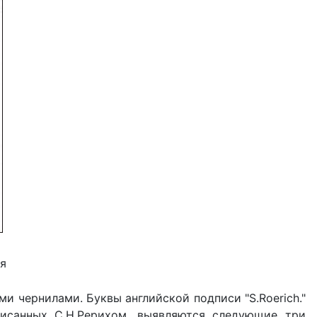
я
ми чернилами. Буквы английской подписи "S.Roerich."
писанных С.Н.Рерихом, выявляются следующие три