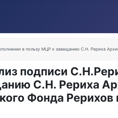
ополнении в пользу МЦР к завещанию С.Н. Рериха Архи
из подписи С.Н.Рери
анию С.Н. Рериха Ар
кого Фонда Рерихов 