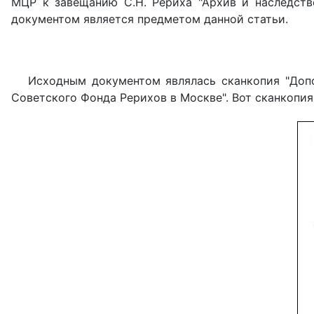
МЦР к завещанию С.Н. Рериха "Архив и наследств
документом является предметом данной статьи.
Исходным документом являлась сканкопия "Допо
Советского Фонда Рерихов в Москве". Вот сканкопия