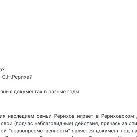
а?
 С.Н.Рериха?
зных документах в разные годы.
ия наследием семьи Рерихов играет в Рериховском 
свои (подчас неблаговидные) действия, прячась за сп
й "правопреемственности" является документ под наз