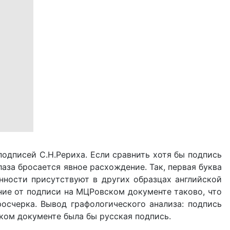
одписей С.Н.Рериха. Если сравнить хотя бы подпись
глаза бросается явное расхождение. Так, первая буква
бенности присутствуют в других образцах английской
ение от подписи на МЦРовском документе таково, что
росчерка. Вывод графологического анализа: подпись
ком документе была бы русская подпись.