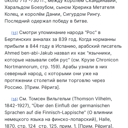
около 715 -730 гг., между королём Скандинавии,
Харальдом Боезубом, сыном Хрерика Метателя
Колец, и королём Дании, Сигурдом Рингу.
Последний одержал победу в битве.
Смотри упоминание народа "Рос" в
[15]
Бертинских анналах за 839 год. Когда норманны
прибыли в 844 году в Испанию, арабский писатель
Ahmed ben-abi-Jakub назвал их как "язычники,
которые называли себя рус" (см. Крузе Chronicon
Nortmannorum, стр. 159). Арабы узнали в них
северный народ, с которыми они уже на
протяжении столетий вели торговлю через
Россию. [Прим. Рёрига].
См. Томсен Вильгельм (Thomson Vilhelm,
[16]
1842-1927), "Über den Einfluß der germanischen
Sprachen auf die Finnisch-Lappische" (О влиянии
немецкого языка на финско-лопарский), Halle,
1870, стр. 124 стр. 125, прим. 1. [Прим. Рёрига].