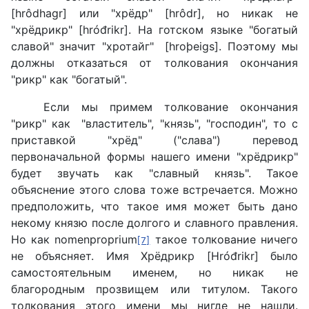
[hrôdhagr] или "хрёдр" [hrôdr], но никак не
"хрёдрикр" [hróđrikr]. На готском языке "богатый
славой" значит "хротайг" [hroþeigs]. Поэтому мы
должны отказаться от толкования окончания
"рикр" как "богатый".
Если мы примем толкование окончания
"рикр" как "властитель", "князь", "господин", то с
приставкой "хрёд" ("слава") перевод
первоначальной формы нашего имени "хрёдрикр"
будет звучать как "славный князь". Такое
объяснение этого слова тоже встречается. Можно
предположить, что такое имя может быть дано
некому князю после долгого и славного правления.
Но как nomenproprium
такое толкование ничего
[7]
не объясняет. Имя Хрёдрикр [Hróđrikr] было
самостоятельным именем, но никак не
благородным прозвищем или титулом. Такого
толкования этого имени мы нигде не нашли.