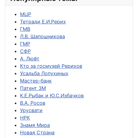
МЦР
Тетради Е.И.Рерих
ГМВ
Л.В. Шапошникова
ГМР
СФР
А. Люфт
Кто за госмузей Рерихов
Усадьба Лопухиных
Мастер-банк
Патент ЗМ
К.Е.Рыбак и Ю.С.Избачков
В.А. Росов
Урусвати
НРК
Знамя Мира
Новая Страна