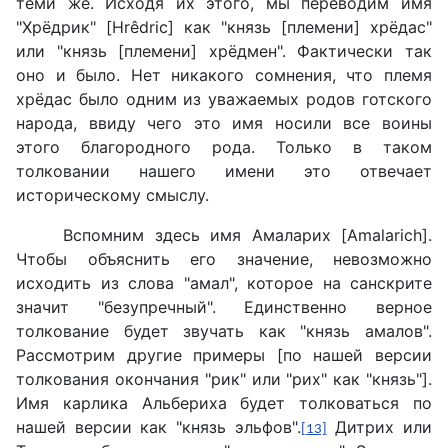
теми же. Исходя их этого, мы переводим имя
"Хрёдрик" [Hrêdric] как "князь [племени] хрёдас"
или "князь [племени] хрёдмен". Фактически так
оно и было. Нет никакого сомнения, что племя
хрёдас было одним из уважаемых родов готского
народа, ввиду чего это имя носили все воины
этого благородного рода. Только в таком
толковании нашего имени это отвечает
историческому смыслу.
Вспомним здесь имя Амаларих [Amalarich].
Чтобы объяснить его значение, невозможно
исходить из слова "амал", которое на санскрите
значит "безупречный". Единственно верное
толкование будет звучать как "князь амалов".
Рассмотрим другие примеры [по нашей версии
толкования окончания "рик" или "рих" как "князь"].
Имя карлика Альбериха будет толковаться по
нашей версии как "князь эльфов".
Дитрих или
[13]