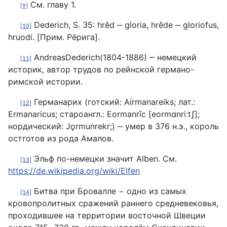
См. главу 1.
[9]
Dederich, S. 35: hrêd ‒ gloria, hrêde ‒ gloriofus,
[10]
hruodi. [Прим. Рёрига].
AndreasDederich(1804-1886) ‒ немецкий
[11]
историк, автор трудов по рейнской германо-
римской истории.
Германарих (готский: Aírmanareiks; лат.:
[12]
Ermanaricus; староангл.: Eormanrīc [eormɑnriːtʃ];
нордический: Jǫrmunrekr;) ‒ умер в 376 н.э., король
остготов из рода Амалов.
Эльф по-немецки значит Alben. См.
[13]
https://de.wikipedia.org/wiki/Elfen
Битва при Бровалле − одно из самых
[14]
кровопролитных сражений раннего средневековья,
проходившее на территории восточной Швеции