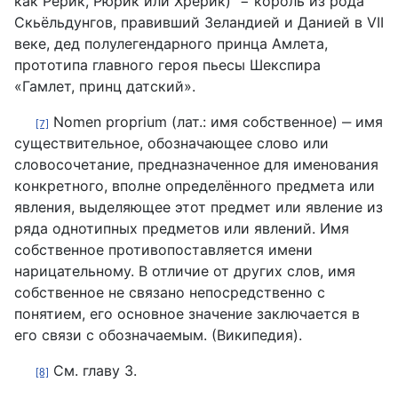
как Рёрик, Рюрик или Хрёрик) − король из рода
Скьёльдунгов, правивший Зеландией и Данией в VII
веке, дед полулегендарного принца Амлета,
прототипа главного героя пьесы Шекспира
«Гамлет, принц датский».
Nomen proprium (лат.: имя собственное) ‒ имя
[7]
существительное, обозначающее слово или
словосочетание, предназначенное для именования
конкретного, вполне определённого предмета или
явления, выделяющее этот предмет или явление из
ряда однотипных предметов или явлений. Имя
собственное противопоставляется имени
нарицательному. В отличие от других слов, имя
собственное не связано непосредственно с
понятием, его основное значение заключается в
его связи с обозначаемым. (Википедия).
См. главу 3.
[8]