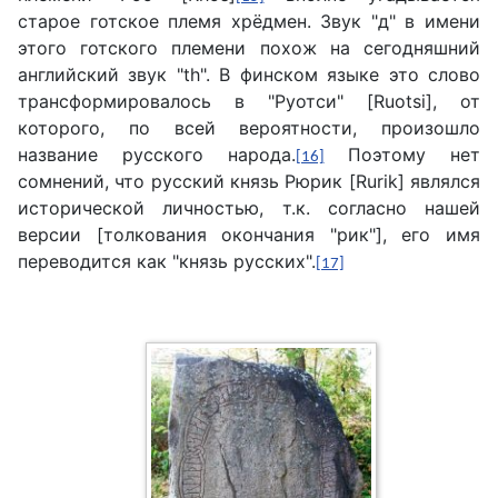
старое готское племя хрёдмен. Звук "д" в имени
этого готского племени похож на сегодняшний
английский звук "th". В финском языке это слово
трансформировалось в "Руотси" [Ruotsi], от
которого, по всей вероятности, произошло
название русского народа.
Поэтому нет
[16]
сомнений, что русский князь Рюрик [Rurik] являлся
исторической личностью, т.к. согласно нашей
версии [толкования окончания "рик"], его имя
переводится как "князь русских".
[17]