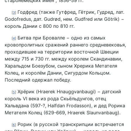
старонемецких имён", 1856-59 гг.
Годфред (также Гутфред, Гётрик, Гудред, лат.
[3]
Godofredus, дат. Gudrød, нем. Gudfred или Götrik) −
король Дании с 800 по 810 гг.
Битва при Бровалле − одно из самых
[4]
кровопролитных сражений раннего средневековья,
проходившее на территории восточной Швеции
между 715 и 730 гг. между королем Скандинавии,
Харальдом Боезубом, сыном Хрерика Метателя
Колец, и королём Дании, Сигурдом Кольцом.
Последний одержал победу.
Хрёрик (Hraerek Hnauggvanbaugi) − датский
[5]
король VI века из рода Скьёльдунгов, отец
Хальвдана (597-?, Halfdan Frodasson), и дед Рорика
Метателя Колец (629-669, Hraerek Slaunvanbaug).
Рорик (в русской транскрипции встречается
[6]