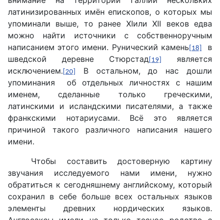
внимание на территории Галлии нескольких
латинизированных имён епископов, о которых мы
упоминали выше, то ранее XIили XII веков едва
можно найти источники с собственноручным
написанием этого имени. Рунический камень
в
[18]
шведской деревне Стюрстад
является
[19]
исключением.
В остальном, до нас дошли
[20]
упоминания об отдельных личностях с нашим
именем, сделанные только греческими,
латинскими и исландскими писателями, а также
франкскими нотариусами. Всё это является
причиной такого различного написания нашего
имени.
Чтобы составить достоверную картину
звучания исследуемого нами имени, нужно
обратиться к сегодняшнему английскому, который
сохранил в себе больше всех остальных языков
элементы древних нордических языков.