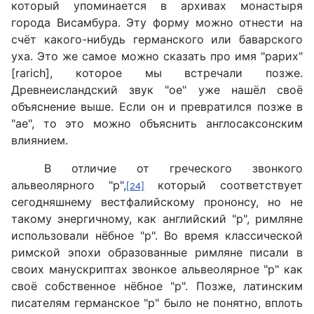
который упоминается в архивах монастыря
города Висамбура. Эту форму можно отнести на
счёт какого-нибудь германского или баварского
уха. Это же самое можно сказать про имя "рарих"
[rarich], которое мы встречали позже.
Древнеисландский звук "oe" уже нашёл своё
объяснение выше. Если он и превратился позже в
"ae", то это можно объяснить англосаксонским
влиянием.
В отличие от греческого звонкого
альвеолярного "р",
который соответствует
[24]
сегодняшнему вестфалийскому прононсу, но не
такому энергичному, как английский "р", римляне
использовали нёбное "р". Во время классической
римской эпохи образованные римляне писали в
своих манускриптах звонкое альвеолярное "р" как
своё собственное нёбное "р". Позже, латинским
писателям германское "р" было не понятно, вплоть