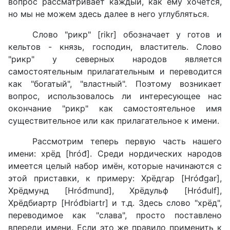
вопрос рассматривает каждый, как ему хочется,
но мы не можем здесь далее в него углубляться.
Слово "рикр" [rikr] обозначает у готов и
кельтов - князь, господин, властитель. Слово
"рикр" у северных народов является
самостоятельным прилагательным и переводится
как "богатый", "властный". Поэтому возникает
вопрос, использовалось ли интересующее нас
окончание "рикр" как самостоятельное имя
существительное или как прилагательное к имени.
Рассмотрим теперь первую часть нашего
имени: хрёд [hróđ]. Среди нордических народов
имеется целый набор имён, которые начинаются с
этой приставки, к примеру: Хрёдгар [Hróđgar],
Хрёдмунд [Hróđmund], Хрёдульф [Hróđulf],
Хрёдбиартр [Hróđbiartr] и т.д. Здесь слово "хрёд",
переводимое как "слава", просто поставлено
впереди имени. Если это же правило применить к