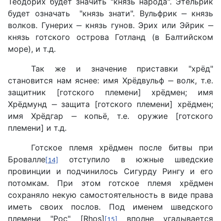
Теодорих будет значить "князь народа". Этельрик
будет означать "князь знати". Вульфрик ‒ князь
волков. Гунерих ‒ князь гунов. Эрих или Эйрик ‒
князь готского острова Готланд (в Балтийском
море), и т.д.
Так же и значение приставки "хрёд"
становится нам яснее: имя Хрёдвульф ‒ волк, т.е.
защитник [готского племени] хрёдмен; имя
Хрёдмунд ‒ защита [готского племени] хрёдмен;
имя Хрёдгар ‒ копьё, т.е. оружие [готского
племени] и т.д.
Готское племя хрёдмен после битвы при
Бровалле
отступило в южные шведские
[14]
провинции и подчинилось Сигурду Рингу и его
потомкам. При этом готское племя хрёдмен
сохраняло некую самостоятельность в виде права
иметь своих послов. Под именем шведского
племени "Рос" [Rhos]
вполне угадывается
[15]