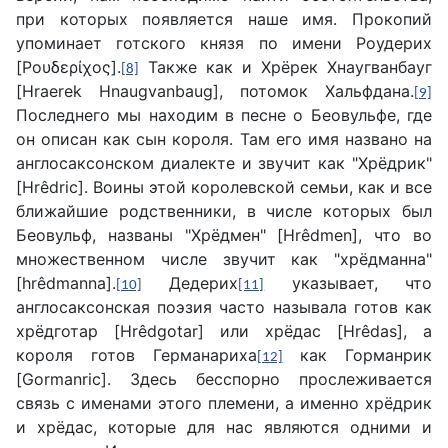
при которых появляется наше имя. Прокопий
упоминает готского князя по имени Роудерих
[Poυδερίχoς].
Также как и Хрёрек Хнаугванбауг
[8]
[Hraerek Hnaugvanbaug], потомок Хальфдана.
[9]
Последнего мы находим в песне о Беовульфе, где
он описан как сын короля. Там его имя названо на
англосаксонском диалекте и звучит как "Хрёдрик"
[Hrêdric]. Воины этой королевской семьи, как и все
ближайшие родственники, в числе которых был
Беовульф, названы "Хрёдмен" [Hrêdmen], что во
множественном числе звучит как "хрёдманна"
[hrêdmanna].
Дедерих
указывает, что
[10]
[11]
англосаксонская поэзия часто называла готов как
хрёдготар [Hrêdgotar] или хрёдас [Hrêdas], а
короля готов Германариха
как Горманрик
[12]
[Gormanric]. Здесь бесспорно прослеживается
связь с именами этого племени, а именно хрёдрик
и хрёдас, которые для нас являются одними и