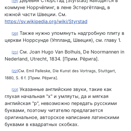
Деревня Стюрстад [Styrstad] находится в
[19]
коммуне Норрчёпинг, в лене Эстергётланд, в
южной части Швеции. См.
https://sv.wikipedia.org/wiki/Styrstad
Также нужно упомянуть надгробную плиту в
[20]
церкви Норрсунде (Уппланд, Швеция), см. главу 1.
См. Joan Hugo Van Bolhuis, De Noormannen in
[21]
Nederland, Utrecht, 1834. [Прим. Рёрига].
См
. Emil Palleske, Die Kunst des Vortrags, Stuttgart,
[22]
1880, S. 6 f. [Прим.
Рёрига].
Указанные английские звуки, такие как
[23]
глухая начальная "х" и умляуты, да и мягкая
английская "р", невозможно передать русскими
буквами, поэтому читателю предлагается
оригинальное, авторское написание латинскими
буквами в квадратных скобках.