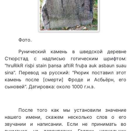
Фото.
Рунический камень в шведской деревне
Стюрстад с надписью готическим шрифтом:
"hruRikR risþi stain þansa aftiR fruþa auk asbaun suau
sina". Перевод на русский: "Рюрик поставил этот
камень после [смерти] Фроде и Асбьёрн, его
сыновей". Датировка: около 1000 г.н.э.
После того как мы установили значение
нашего имени, скажем несколько слов о его
звучании и написании. Если не принимать во