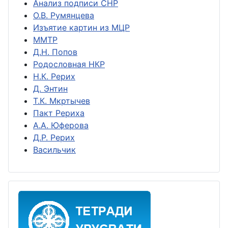
Анализ подписи СНР
О.В. Румянцева
Изъятие картин из МЦР
ММТР
Д.Н. Попов
Родословная НКР
Н.К. Рерих
Д. Энтин
Т.К. Мкртычев
Пакт Рериха
А.А. Юферова
Д.Р. Рерих
Васильчик