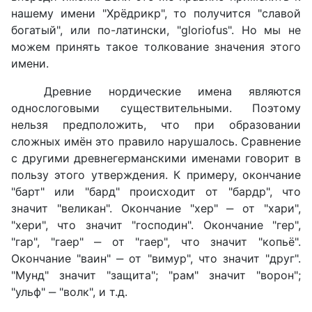
нашему имени "Хрёдрикр", то получится "славой
богатый", или по-латински, "gloriofus". Но мы не
можем принять такое толкование значения этого
имени.
Древние нордические имена являются
однослоговыми существительными. Поэтому
нельзя предположить, что при образовании
сложных имён это правило нарушалось. Сравнение
с другими древнегерманскими именами говорит в
пользу этого утверждения. К примеру, окончание
"барт" или "бард" происходит от "бардр", что
значит "великан". Окончание "хер" ‒ от "хари",
"хери", что значит "господин". Окончание "гер",
"гар", "гаер" ‒ от "гаер", что значит "копьё".
Окончание "ваин" ‒ от "вимур", что значит "друг".
"Мунд" значит "защита"; "рам" значит "ворон";
"ульф" ‒ "волк", и т.д.