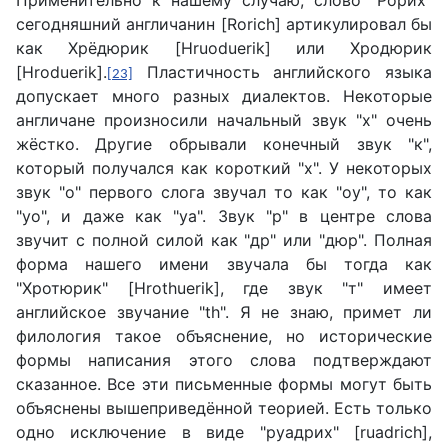
Применительно к нашему случаю, слово "Рорих"
сегодняшний англичанин [Rorich] артикулировал бы
как Хрёдюрик [Hruoduerik] или Хродюрик
[Hroduerik].
Пластичность английского языка
[23]
допускает много разных диалектов. Некоторые
англичане произносили начальный звук "х" очень
жёстко. Другие обрывали конечный звук "к",
который получался как короткий "х". У некоторых
звук "о" первого слога звучал то как "оу", то как
"уо", и даже как "уа". Звук "р" в центре слова
звучит с полной силой как "др" или "дюр". Полная
форма нашего имени звучала бы тогда как
"Хротюрик" [Hrothuerik], где звук "т" имеет
английское звучание "th". Я не знаю, примет ли
филология такое объяснение, но исторические
формы написания этого слова подтверждают
сказанное. Все эти письменные формы могут быть
объяснены вышеприведённой теорией. Есть только
одно исключение в виде "руадрих" [ruadrich],