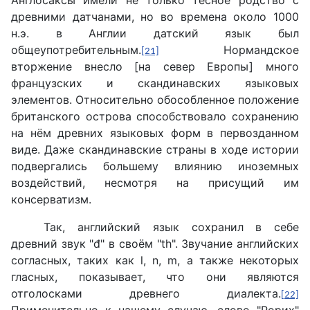
Англосаксы имели не только тесное родство с
древними датчанами, но во времена около 1000
н.э. в Англии датский язык был
общеупотребительным.
Нормандское
[21]
вторжение внесло [на север Европы] много
французских и скандинавских языковых
элементов. Относительно обособленное положение
британского острова способствовало сохранению
на нём древних языковых форм в первозданном
виде. Даже скандинавские страны в ходе истории
подвергались большему влиянию иноземных
воздействий, несмотря на присущий им
консерватизм.
Так, английский язык сохранил в себе
древний звук "đ" в своём "th". Звучание английских
согласных, таких как l, n, m, а также некоторых
гласных, показывает, что они являются
отголосками древнего диалекта.
[22]