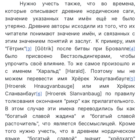
Нужно учесть также, что во времена,
которые описывают древние нордические саги,
значение указанных там имён ещё не было
утеряно. Древние авторы исходили из того, что их
читатели понимают значение имён, и связанных с
этим значением понятий и заслуг. К примеру, имя
"Гётрик"
[Götrik] после битвы при Бровалле
[3]
[4]
было присвоено Вестзольдингерами, чтобы
упрочить своё влияние. То же самое произошло и
с именем "Харальд" [Harald]. Поэтому мы не
можем перевести имя Хрёрек Хнаугванбауге
[5]
[Hroerek Hnaugvanbauge] или имя Хрёрик
Cланванбауг
[Hroerek Slanvanbaug] по правилу
[6]
толкования окончания "рикр" как прилагательного.
В этом случае эти имена переводились бы как
"богатый славой жадина" и "богатый славой
расточитель", что является бессмыслицей. Кроме
того нужно учесть, что в древнем нордическом
языке "богатый славой" значит "хрёдхагр"