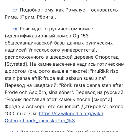
Подобно тому, как Ромулус ‒ основатель
[17]
Рима. [Прим. Рёрига].
Речь идёт о руническом камне
[18]
(идентификационный номер Ög 153
общескандинавской базы данных рунических
надписей Уппсальского университета),
расположенного в шведской деревне Стюрстад
[Styrstad]. На камне высечена надпись готическим
шрифтом (см. фото выше в тексте): "hruRikR risþi
stain þansa aftiR fruþa auk asbaun suau sina".
Перевод на шведский: "Rörik reste denna sten efter
Frode och Asbjörn, sina söner". Перевод на русский:
"Рюрик поставил этот камень после [смерти]
Фроде и Асбьёрн, его сыновей". Датировка: около
1000 г.н.э. См.
https://sv.wikipedia.org/wiki/
Östergötlands_runinskrifter_153