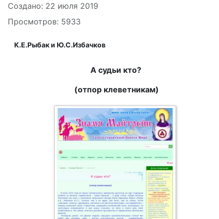
Информация о материале
Создано: 22 июля 2019
Просмотров: 5933
К.Е.Рыбак и Ю.С.Избачков
А судьи кто?
(отпор клеветникам)