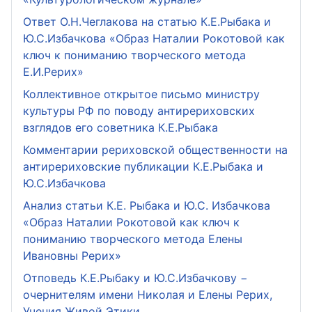
Ответ О.Н.Чеглакова на статью К.Е.Рыбака и
Ю.С.Избачкова «Образ Наталии Рокотовой как
ключ к пониманию творческого метода
Е.И.Рерих»
Коллективное открытое письмо министру
культуры РФ по поводу антирериховских
взглядов его советника К.Е.Рыбака
Комментарии рериховской общественности на
антирериховские публикации К.Е.Рыбака и
Ю.С.Избачкова
Анализ статьи К.Е. Рыбака и Ю.С. Избачкова
«Образ Наталии Рокотовой как ключ к
пониманию творческого метода Елены
Ивановны Рерих»
Отповедь К.Е.Рыбаку и Ю.С.Избачкову −
очернителям имени Николая и Елены Рерих,
Учения Живой Этики