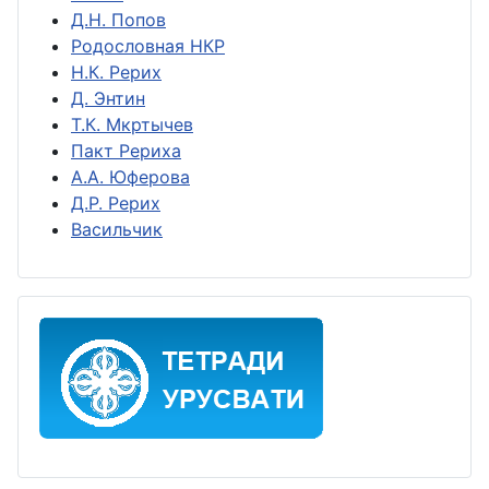
Д.Н. Попов
Родословная НКР
Н.К. Рерих
Д. Энтин
Т.К. Мкртычев
Пакт Рериха
А.А. Юферова
Д.Р. Рерих
Васильчик