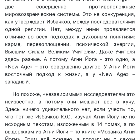
две совершенно противоположные
мировоззренческие системы. Это не конкуренция,
как утверждает Избачков, между последователями
одной религии. Нет, между ними проявляется
отличие во всех подходах к духовным понятиям:
карме, перевоплощении, психической энергии,
Высшим Силам, Великим Учителям. Даже Учителя
здесь разные. А потому Агни Йога – это одно, а
«New Age» – это совершенно другое. У Агни Йоги
восточный подход к жизни, а у «New Age» –
западный.
Но похоже, «независимым» исследователям это
неизвестно, а потому они мешают всё в кучу.
Здесь ничего удивительного нет, если учесть то,
что тот же Избачков Ю.С. изучал Агни Йогу не по
исходным текстам, изложенным в 14 томах, а по
выдержкам из Агни Йоги – по книге «Мозаика Агни
Йоги». Этим всё сказано, а потому ни о каком