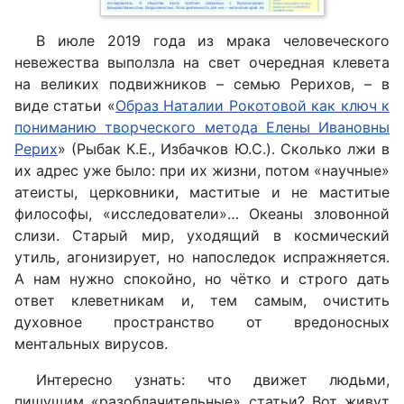
В июле 2019 года из мрака человеческого
невежества выползла на свет очередная клевета
на великих подвижников – семью Рерихов, – в
виде статьи «
Образ Наталии Рокотовой как ключ к
пониманию творческого метода Елены Ивановны
Рерих
» (Рыбак К.Е., Избачков Ю.С.). Сколько лжи в
их адрес уже было: при их жизни, потом «научные»
атеисты, церковники, маститые и не маститые
философы, «исследователи»… Океаны зловонной
слизи. Старый мир, уходящий в космический
утиль, агонизирует, но напоследок испражняется.
А нам нужно спокойно, но чётко и строго дать
ответ клеветникам и, тем самым, очистить
духовное пространство от вредоносных
ментальных вирусов.
Интересно узнать: что движет людьми,
пишущим «разоблачительные» статьи? Вот живут