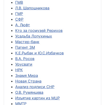
ГМВ
Л.В. Шапошникова
ГМР
СФР
А. Люфт
Кто за госмузей Рерихов
Усадьба Лопухиных
Мастер-банк
Патент ЗМ
К.Е.Рыбак и Ю.С.Избачков
В.А. Росов
Урусвати
НРК
Знамя Мира
Новая Страна
Анализ подписи СНР
О.В. Румянцева
Изъятие картин из МЦР
ММТР