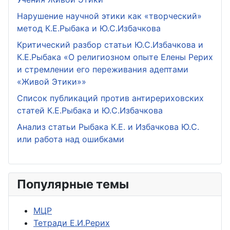
Нарушение научной этики как «творческий»
метод К.Е.Рыбака и Ю.С.Избачкова
Критический разбор статьи Ю.С.Избачкова и
К.Е.Рыбака «О религиозном опыте Елены Рерих
и стремлении его переживания адептами
«Живой Этики»»
Список публикаций против антирериховских
статей К.Е.Рыбака и Ю.С.Избачкова
Анализ статьи Рыбака К.Е. и Избачкова Ю.С.
или работа над ошибками
Популярные темы
МЦР
Тетради Е.И.Рерих