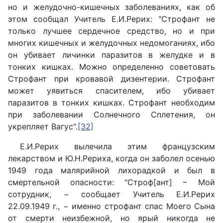
но и желудочно-кишечных заболеваниях, как об
этом сообщал Учитель Е.И.Рерих: "Строфант не
только лучшее сердечное средство, но и при
многих кишечных и желудочных недомоганиях, ибо
он убивает личинки паразитов в желудке и в
тонких кишках. Можно определенно советовать
Строфант при кровавой дизентерии. Строфант
может уявиться спасителем, ибо убивает
паразитов в тонких кишках. Строфант необходим
при заболевании Солнечного Сплетения, он
укрепляет Вагус".
[32]
Е.И.Рерих вылечила этим французским
лекарством и Ю.Н.Рериха, когда он заболел осенью
1949 года малярийной лихорадкой и был в
смертельной опасности: "Строф[ант] − Мой
сотрудник, − сообщает Учитель Е.И.Рерих
22.09.1949 г., − именно строфант спас Моего Сына
от смерти неизбежной, но ярый никогда не