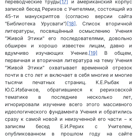
переводческие труды
[17]
и американский корпус
записей бесед Рерихов с Учителями, состоящий из
45-ти манускриптов (согласно версии сайта
"Библиотека Урусвати")
[18]
. Список вторичной
литературы, посвящённый осмыслению Учения
"Живой Этики" его последователями, довольно
обширен и хорошо известен лицам, давно и
вдумчиво изучающих Учение.
[19]
В общем,
первичная и вторичная литература на тему Учения
"Живой Этики" охватывает временной отрезок
почти в сто лет и включает в себя многие и многие
тысячи печатных страниц. К.Е.Рыбак и
Ю.С.Избачков, обратившиеся к рериховской
тематике в последние несколько лет,
игнорировали изучение всего этого массивного
идеологического фундамента Учения и обратились
сразу к самой новой и неизученной его части − к
записям бесед Е.И.Рерих с Учителем,
опубликованном в прошлом году на сайте