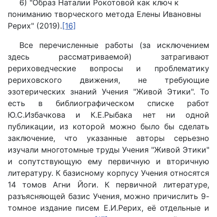
6) "Образ Наталии Рокотовой как ключ к
пониманию творческого метода Елены Ивановны
Рерих" (2019).
[16]
Все перечисленные работы (за исключением
здесь рассматриваемой) затрагивают
рериховедческие вопросы и проблематику
рериховского движения, не требующие
эзотерических знаний Учения "Живой Этики". То
есть в библиографическом списке работ
Ю.С.Избачкова и К.Е.Рыбака нет ни одной
публикации, из которой можно было бы сделать
заключение, что указанные авторы серьезно
изучали многотомные труды Учения "Живой Этики"
и сопутствующую ему первичную и вторичную
литературу. К базисному корпусу Учения относятся
14 томов Агни Йоги. К первичной литературе,
разъясняющей базис Учения, можно причислить 9-
томное издание писем Е.И.Рерих, её отдельные и