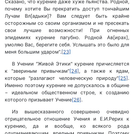
Сказано, что курение даже хуже пьянства. Родной,
почему хотите Вы прекратить доступ тончайшим
Лучам Вл[адыки]? Вам следует быть крайне
осторожным со своим организмом и не пресекать
свои лучшие возможности! При огненных
эпидемиях курение пагубно. Родной Ав[ирах],
умоляю Вас, берегите себя. Услышать это было для
меня большим ударом".
[23]
В Учении "Живой Этики" курение причисляется
к "звериным привычкам"
[24]
, а также к ядам,
которые "разлагают человеческую природу"
[25]
.
Именно поэтому курение не допускалось в общине
− идеальном общественном строе, к созданию
которого призывает Учение
[26]
.
Из вышесказанного совершенно очевидно
отрицательное отношение Учения и Е.И.Рерих к
курению, да и вообще, ко всякого рода
одурманивающим, вредным привычкам. Поэтому