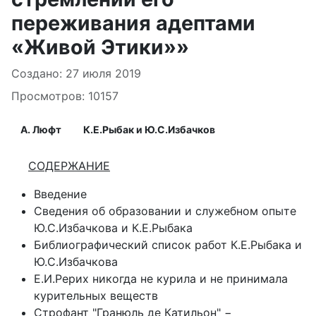
переживания адептами
«Живой Этики»»
Информация о материале
Создано: 27 июля 2019
Просмотров: 10157
А. Люфт
К.Е.Рыбак и Ю.С.Избачков
СОДЕРЖАНИЕ
Введение
Сведения об образовании и служебном опыте
Ю.С.Избачкова и К.Е.Рыбака
Библиографический список работ К.Е.Рыбака и
Ю.С.Избачкова
Е.И.Рерих никогда не курила и не принимала
курительных веществ
Строфант "Гранюль де Катильон" −