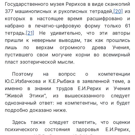
Государственного музея Рерихов в виде сканкопий
377 машинописных и рукописных тетрадей,
[20]
из
которых в настоящее время расшифровано и
набрано в печатно-цифровую форму только 61
тетрадь.
[21]
Не удивительно, что эти авторы
пришли к неверным выводам, так как прошлись
лишь по верхам огромного древа Учения,
пустившего свои могучие корни во всемирный
пласт эзотерической мысли.
Поэтому на вопрос о компетенции
Ю.С.Избачкова и К.Е.Рыбака в заявленной теме, а
именно в знании трудов Е.И.Рерих и Учения
"Живой Этики", из вышесказанного следует
однозначный ответ: не компетентны, что и будет
подробно доказано ниже.
Здесь также следует отметить, что оценки
психического состояния здоровья Е.И.Рерих,