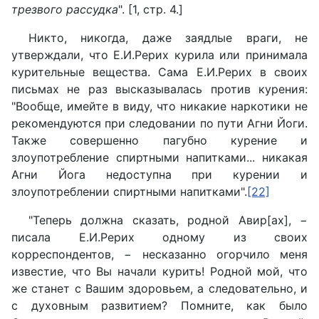
трезвого рассудка
". [1, стр. 4.]
Никто, никогда, даже заядлые враги, не
утверждали, что Е.И.Рерих курила или принимала
курительные вещества. Сама Е.И.Рерих в своих
письмах не раз высказывалась против курения:
"Вообще, имейте в виду, что никакие наркотики не
рекомендуются при следовании по пути Агни Йоги.
Также совершенно пагубно курение и
злоупотребление спиртными напитками... никакая
Агни Йога недоступна при курении и
злоупотреблении спиртными напитками".
[22]
"Теперь должна сказать, родной Авир[ах], −
писала Е.И.Рерих одному из своих
корреспондентов, − несказанно огорчило меня
известие, что Вы начали курить! Родной мой, что
же станет с Вашим здоровьем, а следовательно, и
с духовным развитием? Помните, как было