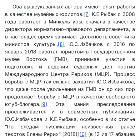
Оба вышеуказанных автора имеют опыт работы
в качестве музейных юристов.
[7]
К.Е.Рыбак с 2008
года работает в Минкультуры, сначала в качестве
директора нормативно-правового департамента, а
в настоящее время занимает должность советника
министра культуры.
[8]
Ю.С.Избачков с 2016 по
январь 2018 работал юристом в Государственном
музее Востока (ГМВ), принимая участия в
подготовке и ведении судебных дел против
Международного Центра Рерихов (МЦР). Процесс
борьбы с МЦР так сильно захватил Ю.С.Избачкова,
что даже после увольнения из ГМВ он до сих пор
продолжает борьбу с МЦР в качестве свободного
ютуб-блогера.
[9]
Эта мания преследования
прослеживается и в совместных публикациях
Ю.С.Избачкова и К.Е.Рыбака, особенно в их статье
"По следам публикации неизвестных ранее
текстов Елены Рерих" (2018)
[10]
(в 12 из 17 абзацев