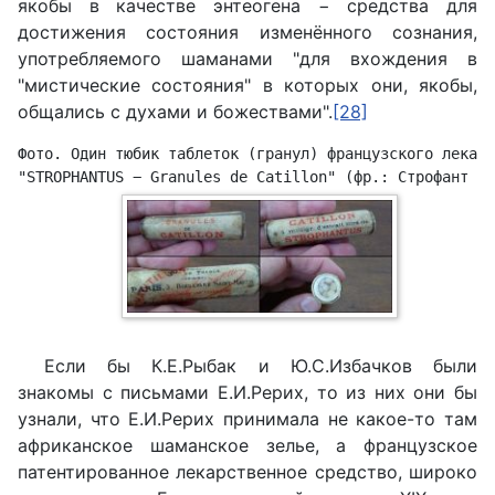
якобы в качестве энтеогена − средства для
достижения состояния изменённого сознания,
употребляемого шаманами "для вхождения в
"мистические состояния" в которых они, якобы,
общались с духами и божествами".
[28]
Фото. Один тюбик таблеток (гранул) французского лекарс
"
STROPHANTUS
− 
Granules
de
Catillon
" (фр.: Строфант - 
Если бы К.Е.Рыбак и Ю.С.Избачков были
знакомы с письмами Е.И.Рерих, то из них они бы
узнали, что Е.И.Рерих принимала не какое-то там
африканское шаманское зелье, а французское
патентированное лекарственное средство, широко