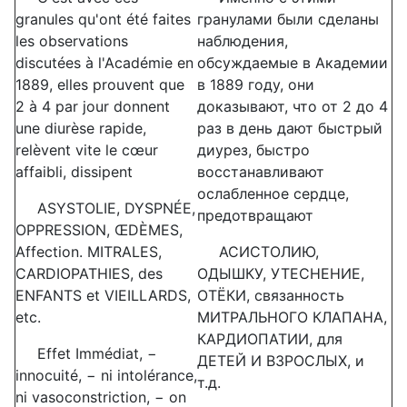
granules qu'ont été faites
гранулами были сделаны
les observations
наблюдения,
discutées à l'Académie en
обсуждаемые в Академии
1889, elles prouvent que
в 1889 году, они
2 à 4 par jour donnent
доказывают, что от 2 до 4
une diurèse rapide,
раз в день дают быстрый
relèvent vite le cœur
диурез, быстро
affaibli, dissipent
восстанавливают
ослабленное сердце,
ASYSTOLIE, DYSPNÉE,
предотвращают
OPPRESSION, ŒDÈMES,
Affection. MITRALES,
АСИСТОЛИЮ,
CARDIOPATHIES, des
ОДЫШКУ, УТЕСНЕНИЕ,
ENFANTS et VIEILLARDS,
ОТЁКИ, связанность
etc.
МИТРАЛЬНОГО КЛАПАНА,
КАРДИОПАТИИ, для
Effet Immédiat,
−
ДЕТЕЙ И ВЗРОСЛЫХ, и
innocuité,
−
ni intolérance,
т.д.
ni vasoconstriction,
−
on