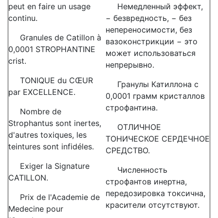
peut en faire un usage
Немедленный эффект,
continu.
− безвредность, − без
непереносимости, без
Granules de Catillon à
вазоконстрикции − это
0,0001 STROPHANTINE
может использоваться
crist.
непрерывно.
TONIQUE du CŒUR
Гранулы Катиллона с
par EXCELLENCE.
0,0001 грамм кристаллов
строфантина.
Nombre de
Strophantus sont inertes,
ОТЛИЧНОЕ
d'autres toxiques, les
ТОНИЧЕСКОЕ СЕРДЕЧНОЕ
teintures sont infidéles.
СРЕДСТВО.
Exiger la Signature
Численность
CATILLON.
строфантов инертна,
передозировка токсична,
Prix de l'Academie de
красители отсутствуют.
Medecine pour