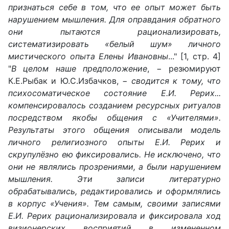
признаться себе в том, что ее опыт может быть
нарушением мышления. Для оправдания обратного
они пытаются рационализировать,
систематизировать «белый шум» личного
мистического опыта Елены Ивановны
..." [1, стр. 4]
"
В целом наше предположение
, − резюмируют
К.Е.Рыбак и Ю.С.Избачков, −
сводится к тому, что
психосоматическое состояние Е.И. Рерих...
компенсировалось созданием ресурсных ритуалов
посредством якобы общения с «Учителями».
Результаты этого общения описывали модель
личного религиозного опыты Е.И. Рерих и
скрупулёзно ею фиксировались. Не исключено, что
они не являлись прозрениями, а были нарушением
мышления. Эти записи литературно
обрабатывались, редактировались и оформлялись
в корпус «Учения». Тем самым, своими записями
Е.И. Рерих рационализировала и фиксировала ход
визионерских восприятий в измененном