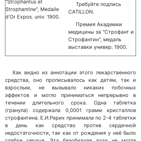
"Strophantus et
Требуйте подпись
Strophantine", Medaile
CATILLON
.
d'Or Expos. univ. 1900.
Премия Академии
медицины за "Строфант и
Строфантин", медаль
выставки универ. 1900.
Как видно из аннотации этого лекарственного
средства, оно прописывалось как детям, так и
взрослым, не вызывало никаких побочных
эффектов и могло приниматься непрерывно в
течении длительного срока. Одна таблетка
(гранула) содержала 0,0001 грамм кристаллов
строфантина. Е.И.Рерих принимала по 2-4 таблетки
в день как средство против сердечной
недостаточности, так как от рождения у неё было
слабое сердце. Эта безобидная доза не могла