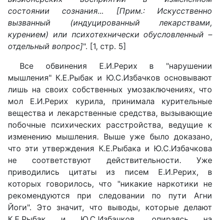
состоянии сознания... [Прим.: Искусственно
вызванный (индуцированный лекарствами,
курением) или психотехнически обусловленный –
отдельный вопрос]
". [1, стр. 5]
Все обвинения Е.И.Рерих в "нарушении
мышления" К.Е.Рыбак и Ю.С.Избачков основывают
лишь на своих собственных умозаключениях, что
мол Е.И.Рерих курила, принимала курительные
вещества и лекарственные средства, вызывающие
побочные психических расстройства, ведущие к
изменению мышления. Выше уже было доказано,
что эти утверждения К.Е.Рыбака и Ю.С.Избачкова
не соответствуют действительности. Уже
приводились цитаты из писем Е.И.Рерих, в
которых говорилось, что "никакие наркотики не
рекомендуются при следовании по пути Агни
Йоги". Это значит, что выводы, которые делают
К.Е.Рыбак и Ю.С.Избачков, опираясь на