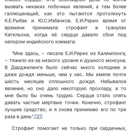
вызвать никаких побочных явлений, а тем более
галлюцинаций, как это пытаются протолкнуть
К.Е.Рыбак и Ю.С.Избачков. Е.И.Рерих время от
времени принимала строфант в гранулах
Катильона, когда её сердце давало сбои под
напором индийского климата:
"Мне здесь, − писала Е.И.Рерих из Калимпонга,
− тяжело из-за низкого уровня и душного монсуна.
В Дарджилинге было сейчас много холоднее и
даже дождя меньше, чем у нас. Мы имели почти
шесть месяцев сплошного дождя. Небывалое
явление, но оно дало некоторую прохладу, а то
мне было бы очень трудно. Сердце стало опять
давать частые мертвые точки. Конечно, строфант
лучшее средство, и я снова принимаю его по три
раза в день".
[31]
Строфант помогает не только при сердечных,