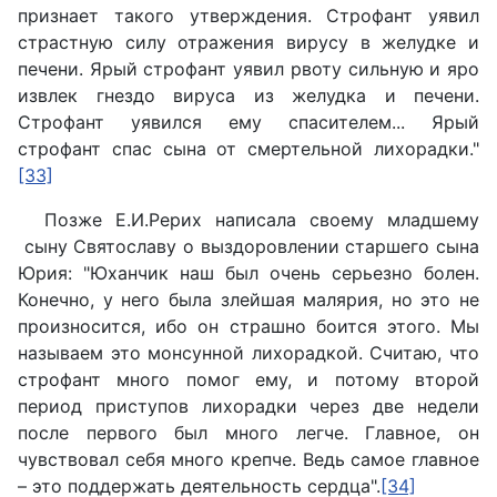
признает такого утверждения. Строфант уявил
страстную силу отражения вирусу в желудке и
печени. Ярый строфант уявил рвоту сильную и яро
извлек гнездо вируса из желудка и печени.
Строфант уявился ему спасителем... Ярый
строфант спас сына от смертельной лихорадки."
[33]
Позже Е.И.Рерих написала своему младшему
сыну Святославу о выздоровлении старшего сына
Юрия: "Юханчик наш был очень серьезно болен.
Конечно, у него была злейшая малярия, но это не
произносится, ибо он страшно боится этого. Мы
называем это монсунной лихорадкой. Считаю, что
строфант много помог ему, и потому второй
период приступов лихорадки через две недели
после первого был много легче. Главное, он
чувствовал себя много крепче. Ведь самое главное
– это поддержать деятельность сердца".
[34]