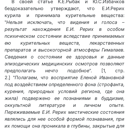
В своей статье К.Е.Рыбак и Ю.С.Избачков
бездоказательно утверждают, что Е.И.Рерих
курила и принимала курительные вещества:
"
Нельзя исключать, что видения и голоса –
результат нахождения Е.И. Рерих в особом
психическом состоянии вследствие принимаемых
ею курительных веществ, лекарственных
препаратов и высокогорной атмосферы Гималаев.
Сведения о состоянии ее здоровья и данные
эпизодических медицинских осмотров позволяют
предполагать нечто подобное
". [1, стр.
2.] "
Полагаем, что восприятие Еленой Ивановной
под воздействием определенного фона (строфанта,
курения, природных условий региона, где она
жила) подвержено ее познаниями в буддизме,
оккультной литературе и личном опыте.
Переживаемые Е.И. Рерих мистические состояния
являлись для нее особой формой познавания, при
их помощи она проникала в глубины, закрытые для