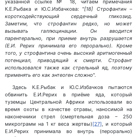
указанной ссылке № 18, читаем примечания
К.Е.Рыбака и Ю.С.Избачкова: "
[18] Строфантин –
короткодействующий сердечный гликозид.
Заметим, что строфантин редко, но может
вызывать галлюцинации. Он вводится
парентерально, при приеме внутрь разрушается
(Е.И. Рерих принимала его перорально). Кроме
того, у строфантина очень высокий аритмогенный
потенциал, приводящий к смерти. Строфант
использовался также как стрельный яд, поэтому
применять его как энтеоген сложно
".
Здесь К.Е.Рыбак и Ю.С.Избачков пытаются
обвинить Е.И.Рерих в приёме яда, который
туземцы Центральной Африки использовали во
время охоты в качестве отравы, наносимой на
наконечники стрел (смертельная доза − 250
микрограмм на 1 кг веса жертвы)
[27]
, и который
Е.И.Рерих принимала во внутрь (перорально)