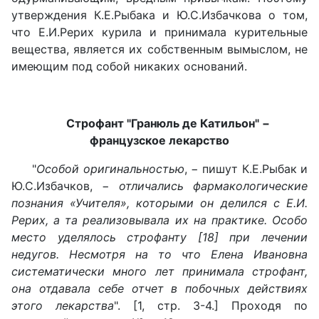
утверждения К.Е.Рыбака и Ю.С.Избачкова о том,
что Е.И.Рерих курила и принимала курительные
вещества, является их собственным вымыслом, не
имеющим под собой никаких оснований.
Строфант "Гранюль де Катильон" −
французское лекарство
"
Особой оригинальностью
, − пишут К.Е.Рыбак и
Ю.С.Избачков, −
отличались фармакологические
познания «Учителя», которыми он делился с Е.И.
Рерих, а та реализовывала их на практике. Особо
место уделялось строфанту [18] при лечении
недугов. Несмотря на то что Елена Ивановна
систематически много лет принимала строфант,
она отдавала себе отчет в побочных действиях
этого лекарства
". [1, стр. 3-4.] Проходя по