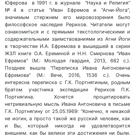
Юферова в 1991 г. в журнале "Наука и Религия"
№4 в статье "Иван Ефремов и "Агни-Йога",
значимым стержнем его мировоззрения было
философское наследие Рерихов. Читатели могут
ознакомиться и с прямыми текстологическими и
содержательными заимствованиями из Агни Йоги
в творчестве И.А. Ефремова в вышедшей в серии
ЖЗЛ книге О.А. Ереминой и Н.Н. Смирнова "Иван
Ефремов" (М.: Молодая гвардия, 2013, 682 с.).
Позднее вышла "Переписка Ивана Антоновича
Ефремова" (М.: Вече, 2016, 1536 с.). Очень
интересна переписка с Г.К. Портнягиным, родным
братом участника экспедиции Рерихов П.К.
Портнягина. Хочется процитировать
нетривиальную мысль Ивана Антоновича в письме
Г.К. Портнягину от 25.05.1969: "Конечно, я никакой
не иогин, а просто такой же русский человек, как
и Вы, который никогда не удовлетворится
внешним, как бы велики эти достижения ни были,