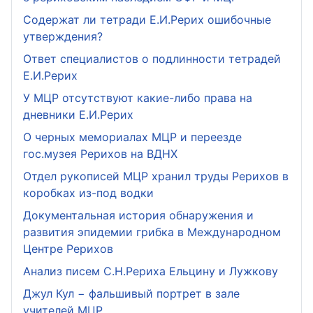
Содержат ли тетради Е.И.Рерих ошибочные
утверждения?
Ответ специалистов о подлинности тетрадей
Е.И.Рерих
У МЦР отсутствуют какие-либо права на
дневники Е.И.Рерих
О черных мемориалах МЦР и переезде
гос.музея Рерихов на ВДНХ
Отдел рукописей МЦР хранил труды Рерихов в
коробках из-под водки
Документальная история обнаружения и
развития эпидемии грибка в Международном
Центре Рерихов
Анализ писем С.Н.Рериха Ельцину и Лужкову
Джул Кул − фальшивый портрет в зале
учителей МЦР