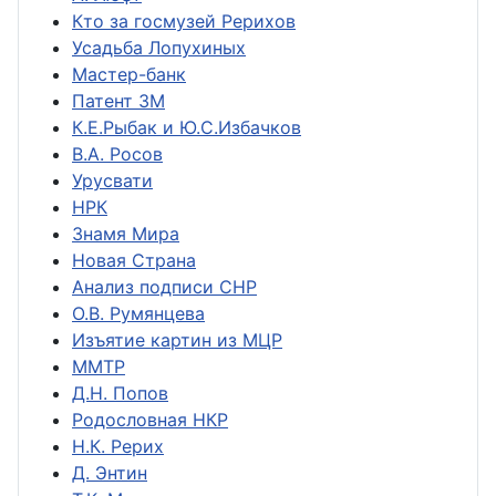
Кто за госмузей Рерихов
Усадьба Лопухиных
Мастер-банк
Патент ЗМ
К.Е.Рыбак и Ю.С.Избачков
В.А. Росов
Урусвати
НРК
Знамя Мира
Новая Страна
Анализ подписи СНР
О.В. Румянцева
Изъятие картин из МЦР
ММТР
Д.Н. Попов
Родословная НКР
Н.К. Рерих
Д. Энтин