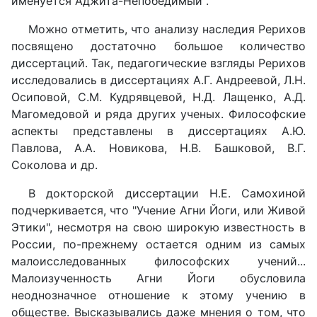
именуется Аджита-Непобедимый".
Можно отметить, что анализу наследия Рерихов
посвящено достаточно большое количество
диссертаций. Так, педагогические взгляды Рерихов
исследовались в диссертациях А.Г. Андреевой, Л.H.
Осиповой, С.М. Кудрявцевой, Н.Д. Лащенко, А.Д.
Магомедовой и ряда других ученых. Философские
аспекты представлены в диссертациях А.Ю.
Павлова, А.А. Новикова, Н.В. Башковой, В.Г.
Соколова и др.
В докторской диссертации Н.Е. Самохиной
подчеркивается, что "Учение Агни Йоги, или Живой
Этики", несмотря на свою широкую известность в
России, по-прежнему остается одним из самых
малоисследованных философских учений...
Малоизученность Агни Йоги обусловила
неоднозначное отношение к этому учению в
обществе. Высказывались даже мнения о том, что