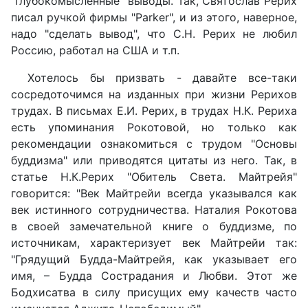
"глубокомысленные" выводы. Так, Святослав Рерих
писал ручкой фирмы "Parker", и из этого, наверное,
надо "сделать вывод", что С.Н. Рерих не любил
Россию, работал на США и т.п.
Хотелось бы призвать - давайте все-таки
сосредоточимся на изданных при жизни Рерихов
трудах. В письмах Е.И. Рерих, в трудах Н.К. Рериха
есть упоминания Рокотовой, но только как
рекомендации ознакомиться с трудом "Основы
буддизма" или приводятся цитаты из него. Так, в
статье Н.К.Рерих "Обитель Света. Майтрейя"
говорится: "Век Майтрейи всегда указывался как
век истинного сотрудничества. Наталия Рокотова
в своей замечательной книге о буддизме, по
источникам, характеризует век Майтрейи так:
"Грядущий Будда-Майтрейя, как указывает его
имя, – Будда Сострадания и Любви. Этот же
Бодхисатва в силу присущих ему качеств часто