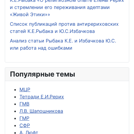
К.Е.Рыбака «О религиозном опыте Елены Рерих
и стремлении его переживания адептами
«Живой Этики»»
Список публикаций против антирериховских
статей К.Е.Рыбака и Ю.С.Избачкова
Анализ статьи Рыбака К.Е. и Избачкова Ю.С.
или работа над ошибками
Популярные темы
МЦР
Тетради Е.И.Рерих
ГМВ
Л.В. Шапошникова
ГМР
СФР
А. Люфт