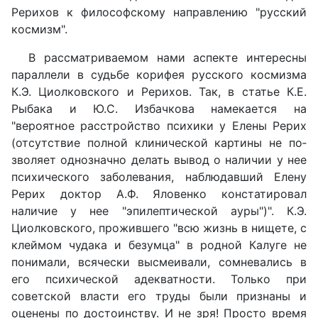
Рерихов к философскому направлению "русский
космизм".
В рассматриваемом нами аспекте интересны
параллели в судьбе корифея русского космизма
К.Э. Циолковского и Рерихов. Так, в статье К.Е.
Рыбака и Ю.С. Избачкова намекается на
"вероятное расстройство психики у Елены Рерих
(отсут­ствие полной клинической картины не по­
зволяет однозначно делать вывод о наличии у нее
психического заболевания, наблюдав­ший Елену
Рерих доктор А.Ф. Яловенко кон­статировал
наличие у нее "эпилептической ауры")". К.Э.
Циолковского, прожившего "всю жизнь в нищете, с
клеймом чудака и безумца" в родной Калуге не
понимали, всячески высмеивали, сомневались в
его психической адекватности. Только при
советской власти его труды были признаны и
оценены по достоинству. И не зря! Просто время