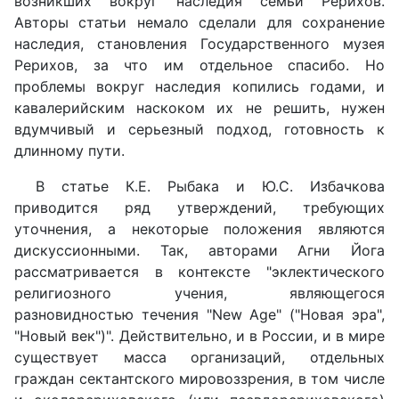
возникших вокруг наследия семьи Рерихов.
Авторы статьи немало сделали для сохранение
наследия, становления Государственного музея
Рерихов, за что им отдельное спасибо. Но
проблемы вокруг наследия копились годами, и
кавалерийским наскоком их не решить, нужен
вдумчивый и серьезный подход, готовность к
длинному пути.
В статье К.Е. Рыбака и Ю.С. Избачкова
приводится ряд утверждений, требующих
уточнения, а некоторые положения являются
дискуссионными. Так, авторами Агни Йога
рассматривается в контексте "эклектического
религиозного учения, являющегося
разновидностью течения "New Age" ("Новая эра",
"Новый век")". Действительно, и в России, и в мире
существует масса организаций, отдельных
граждан сектантского мировоззрения, в том числе