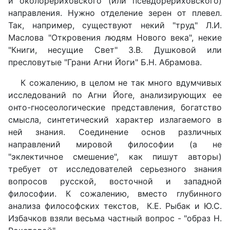
и околорериховского (или псевдорериховского)
направления. Нужно отделение зерен от плевел.
Так, например, существуют некий "труд" Л.И.
Маслова "Откровения людям Нового века", некие
"Книги, несущие Свет" З.В. Душковой или
пресловутые "Грани Агни Йоги" Б.Н. Абрамова.
К сожалению, в целом не так много вдумчивых
исследований по Агни Йоге, анализирующих ее
онто-гносеологические представления, богатство
смысла, синтетический характер излагаемого в
ней знания. Соединение основ различных
направлений мировой философии (а не
"эклектичное смешение", как пишут авторы)
требует от исследователей серьезного знания
вопросов русской, восточной и западной
философии. К сожалению, вместо глубинного
анализа философских текстов, К.Е. Рыбак и Ю.С.
Избачков взяли весьма частный вопрос - "образ Н.