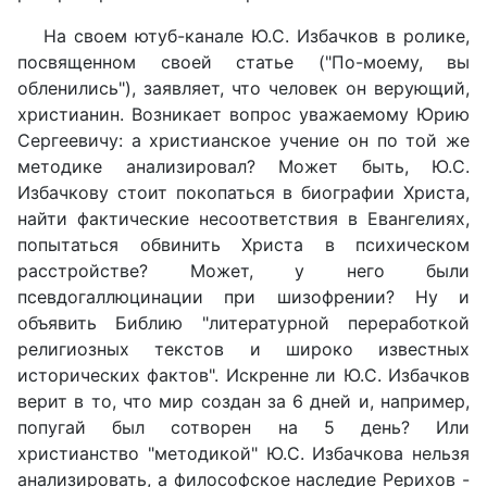
На своем ютуб-канале Ю.С. Избачков в ролике,
посвященном своей статье ("По-моему, вы
обленились"), заявляет, что человек он верующий,
христианин. Возникает вопрос уважаемому Юрию
Сергеевичу: а христианское учение он по той же
методике анализировал? Может быть, Ю.С.
Избачкову стоит покопаться в биографии Христа,
найти фактические несоответствия в Евангелиях,
попытаться обвинить Христа в психическом
расстройстве? Может, у него были
псевдогаллюцинации при шизофрении? Ну и
объявить Библию "литературной переработкой
религиозных текстов и широко известных
исторических фактов". Искренне ли Ю.С. Избачков
верит в то, что мир создан за 6 дней и, например,
попугай был сотворен на 5 день? Или
христианство "методикой" Ю.С. Избачкова нельзя
анализировать, а философское наследие Рерихов -