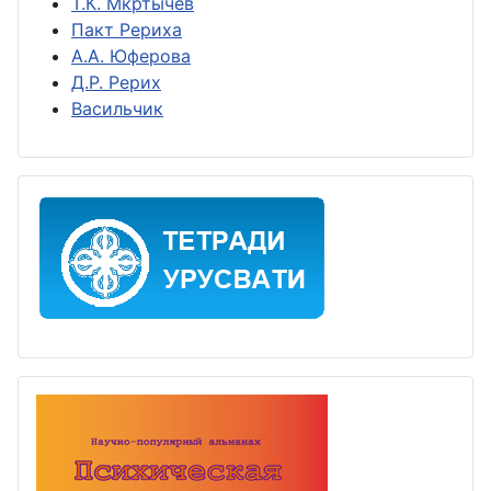
Т.К. Мкртычев
Пакт Рериха
А.А. Юферова
Д.Р. Рерих
Васильчик