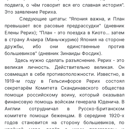
подвига, о чём говорит вся его славная история".
Это заявление Рериха.
Следующие цитаты: "Япония важна, и План
превышает все расовые предрассудки" (дневник
Елены Рерих); "План - это поездка в Киото… затем
в страну Ачаира (Маньчжурию) Япония на стороне
дружбы, ибо они единственные против
большевиков" (дневник Зинаиды Фосдик).
Здесь нужно сделать разъяснение. Рерих - это
великая личность. Действительно великая. Он
совмещал в себе противоположности. Известно, в
1919-м году в Гельсинфорсе Рерих состоял
секретарём Комитета Скандинавского общества
помощи российскому воину, который оказывал
финансовую помощь войскам генерала Юденича. В
Англии сотрудничал в Русско-Британском
комитете помощи беженцам. В середине 1920-х
годов становится на сторону большевиков, по