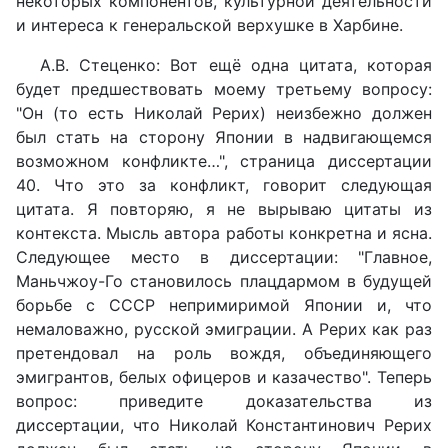
некоторых компонентов, культурной деятельности
и интереса к генеральской верхушке в Харбине.
А.В. Стеценко: Вот ещё одна цитата, которая
будет предшествовать моему третьему вопросу:
"Он (то есть Николай Рерих) неизбежно должен
был стать на сторону Японии в надвигающемся
возможном конфликте…", страница диссертации
40. Что это за конфликт, говорит следующая
цитата. Я повторяю, я не вырываю цитаты из
контекста. Мысль автора работы конкретна и ясна.
Следующее место в диссертации: "Главное,
Маньчжоу-Го становилось плацдармом в будущей
борьбе с СССР непримиримой Японии и, что
немаловажно, русской эмиграции. А Рерих как раз
претендовал на роль вождя, объединяющего
эмигрантов, белых офицеров и казачество". Теперь
вопрос: приведите доказательства из
диссертации, что Николай Константинович Рерих