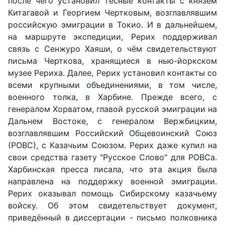
после чего установил тесные контакты с князем
Китагавой и Георгием Чертковым, возглавлявшим
российскую эмиграции в Токио. И в дальнейшем,
на маршруте экспедиции, Рерих поддерживал
связь с Сенжуро Хаяши, о чём свидетельствуют
письма Черткова, хранящиеся в нью-йоркском
музее Рериха. Далее, Рерих установил контакты со
всеми крупными объединениями, в том числе,
военного толка, в Харбине. Прежде всего, с
генералом Хорватом, главой русской эмиграции на
Дальнем Востоке, с генералом Вержбицким,
возглавлявшим Российский Общевоинский Союз
(РОВС), с Казачьим Союзом. Рерих даже купил на
свои средства газету "Русское Слово" для РОВСа.
Харбинская пресса писала, что эта акция была
направлена на поддержку военной эмиграции.
Рерих оказывал помощь Сибирскому казачьему
войску. Об этом свидетельствует документ,
приведённый в диссертации - письмо полковника