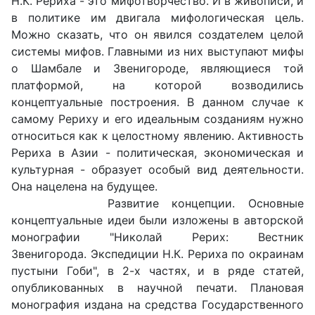
Н.К. Рериха - это мифотворчество. И в живописи, и
в политике им двигала мифологическая цель.
Можно сказать, что он явился создателем целой
системы мифов. Главными из них выступают мифы
о Шамбале и Звенигороде, являющиеся той
платформой, на которой возводились
концептуальные построения. В данном случае к
самому Рериху и его идеальным созданиям нужно
относиться как к целостному явлению. Активность
Рериха в Азии - политическая, экономическая и
культурная - образует особый вид деятельности.
Она нацелена на будущее.
Развитие концепции. Основные
концептуальные идеи были изложены в авторской
монографии "Николай Рерих: Вестник
Звенигорода. Экспедиции Н.К. Рериха по окраинам
пустыни Гоби", в 2-х частях, и в ряде статей,
опубликованных в научной печати. Плановая
монография издана на средства Государственного