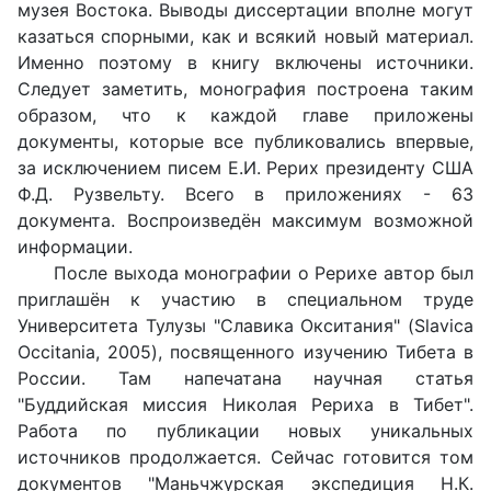
музея Востока. Выводы диссертации вполне могут
казаться спорными, как и всякий новый материал.
Именно поэтому в книгу включены источники.
Следует заметить, монография построена таким
образом, что к каждой главе приложены
документы, которые все публиковались впервые,
за исключением писем Е.И. Рерих президенту США
Ф.Д. Рузвельту. Всего в приложениях - 63
документа. Воспроизведён максимум возможной
информации.
После выхода монографии о Рерихе автор был
приглашён к участию в специальном труде
Университета Тулузы "Славика Окситания" (Slavica
Occitania, 2005), посвященного изучению Тибета в
России. Там напечатана научная статья
"Буддийская миссия Николая Рериха в Тибет".
Работа по публикации новых уникальных
источников продолжается. Сейчас готовится том
документов "Маньчжурская экспедиция Н.К.