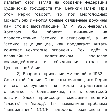
излагает свой взгляд на создание федерации
буддийских государств (т.н. Великий План). При
этом Рерих говорит, что "при многолюдных
монастырях имеются боевые священные дружины
лам, стойко выступающие" (МНР, 1925, февраль).
Хотелось бы обратить внимание на
словосочетание "стойко выступающие", а не
"стойко защищающие", как предлагают читать
контекст некоторые оппоненты. Речь идёт о
сложнейшем политическом процессе
взаимодействия и объединения стран в
Центральной Азии.
2) Вопрос о признании Америкой в 1933 г.
Советской России. Оппоненты считают, что Рерих
и его сотрудники не могли отрицательно
относиться к большевикам, т.е. к советской
власти. Здесь происходит смешение понятий
"власть" и "народ". Так называемая проблема
"непризнания" СССР подробно разъяснена в