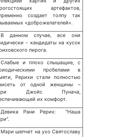
оллекцией картин и других
орогостоящих артефактов,
пременно создает толпу так
зываемых «доброжелателей».
В данном случае, все они
идически - кандидаты на кусок
риховского пирога.
Слабые и плохо слышащие, с
ериодическими пробелами в
мяти, Рерихи стали полностью
висеть от одной женщины –
эри Джойс Пунача,
еспечивающей их комфорт.
Девика Рани Рерих: "Наша
ри".
Мэри шепчет на ухо Святославу