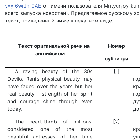
v=y_6wrJh-0AE
от имени пользователя Mrityunjoy ku
всего выпуска новостей). Предлагаемое русскому з
текст, приведенный ниже в печатном виде.
Текст оригинальной речи на
Номер
английском
субтитра
A raving beauty of the 30s
[1]
Devika Rani’s physical beauty may
го
have faded over the years but her
кр
real beauty – strength of her spirit
го
and courage shine through even
ду
today.
до
The heart-throb of millions,
[2]
considered one of the most
кр
beautiful actresses of her time
уш