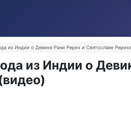
да из Индии о Девике Рани Рерих и Святославе Рерихе
ода из Индии о Девик
(видео)