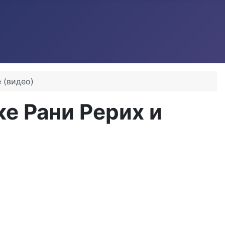
 (видео)
е Рани Рерих и