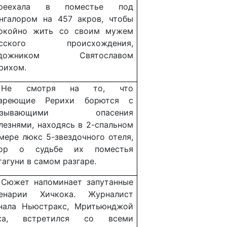
ереехала в поместье под
нгалором на 457 акров, чтобы
окойно жить со своим мужем
усского происхождения,
удожником Святославом
рихом.
Не смотря на то, что
тареющие Рерихи борются с
ызывающими опасения
лезнями, находясь в 2-спальном
мере люкс 5-звездочного отеля,
пор о судьбе их поместья
тагуни в самом разгаре.
Сюжет напоминает запутанные
енарии Хичкока. Журналист
нала Ньюстракс, Мритьюнджой
жа, встретился со всеми