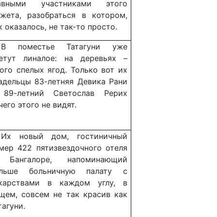
лавными участниками этого
жета, разобраться в котором,
к оказалось, не так-то просто.
В поместье Татагуни уже
етут линалое: на деревьях –
ого спелых ягод. Только вот их
адельцы 83-летняя Девика Рани
89-летний Светослав Рерих
чего этого не видят.
Их новый дом, гостиничный
мер 422 пятизвездочного отеля
 Бангалоре, напоминающий
ольше больничную палату с
карствами в каждом углу, в
щем, совсем не так красив как
тагуни.