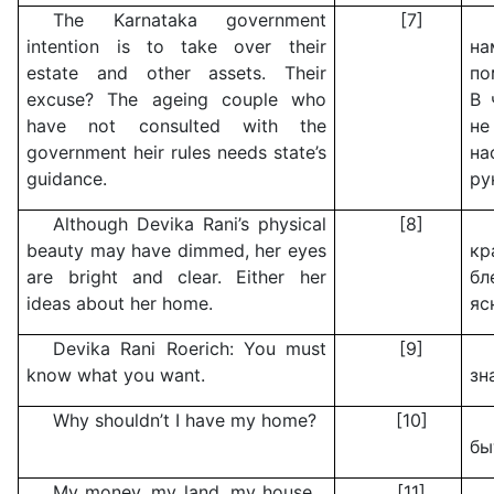
The Karnataka government
[7]
intention is to take over their
н
estate and other assets. Their
по
excuse? The ageing couple who
В 
have not consulted with the
не
government heir rules needs state’s
н
guidance.
ру
Although Devika Rani’s physical
[8]
beauty may have dimmed, her eyes
кр
are bright and clear. Either her
бл
ideas about her home.
яс
Devika Rani Roerich: You must
[9]
know what you want.
зн
Why shouldn’t I have my home?
[10]
бы
My money, my land, my house…
[11]