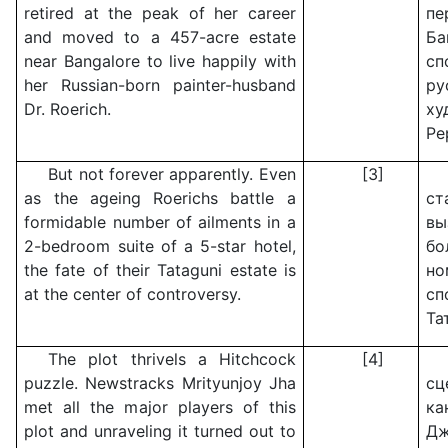
retired at the peak of her career
п
and moved to a 457-acre estate
Ба
near Bangalore to live happily with
сп
her Russian-born painter-husband
р
Dr. Roerich.
х
Ре
But not forever apparently. Even
[3]
as the ageing Roerichs battle a
с
formidable number of ailments in a
в
2-bedroom suite of a 5-star hotel,
бо
the fate of their Tataguni estate is
но
at the center of controversy.
с
Та
The plot thrivels a Hitchcock
[4]
puzzle. Newstracks Mrityunjoy Jha
сц
met all the major players of this
ка
plot and unraveling it turned out to
Д