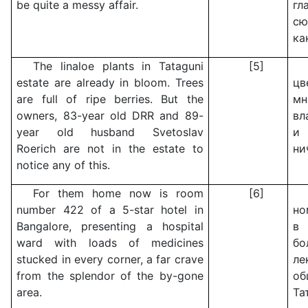
be quite a messy affair.
г
сю
ка
The linaloe plants in Tataguni
[5]
estate are already in bloom. Trees
цв
are full of ripe berries. But the
мн
owners, 83-year old DRR and 89-
вл
year old husband Svetoslav
и 
Roerich are not in the estate to
ни
notice any of this.
For them home now is room
[6]
number 422 of a 5-star hotel in
но
Bangalore, presenting a hospital
в
ward with loads of medicines
б
stucked in every corner, a far crave
ле
from the splendor of the by-gone
об
area.
Та