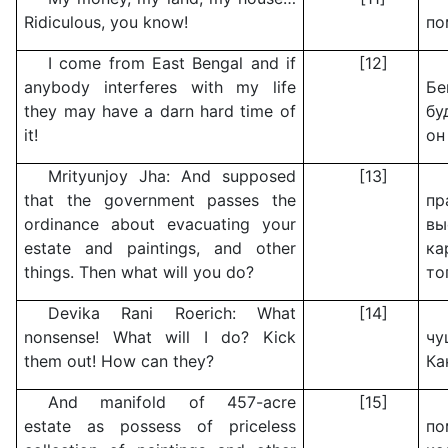
Ridiculous, you know!
по
I come from East Bengal and if
[12]
anybody interferes with my life
Бе
they may have a darn hard time of
бу
it!
он
Mrityunjoy Jha: And supposed
[13]
that the government passes the
пр
ordinance about evacuating your
в
estate and paintings, and other
ка
things. Then what will you do?
то
Devika Rani Roerich: What
[14]
nonsense! What will I do? Kick
чу
them out! How can they?
Ка
And manifold of 457-acre
[15]
estate as possess of priceless
п