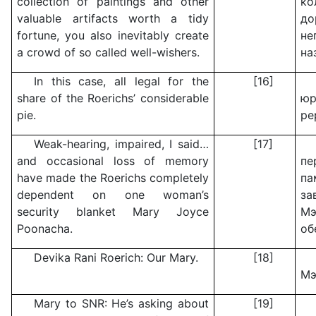
collection of paintings and other
к
valuable artifacts worth a tidy
д
fortune, you also inevitably create
не
a crowd of so called well-wishers.
на
In this case, all legal for the
[16]
share of the Roerichs’ considerable
юр
pie.
ре
Weak-hearing, impaired, I said…
[17]
and occasional loss of memory
п
have made the Roerichs completely
па
dependent on one woman’s
за
security blanket Mary Joyce
М
Poonacha.
об
Devika Rani Roerich: Our Mary.
[18]
Мэ
Mary to SNR: He’s asking about
[19]