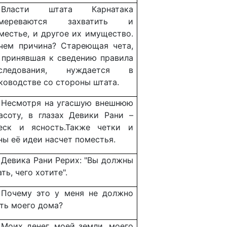
Власти штата Карнатака
амереваются захватить и
местье, и другое их имущество.
чем причина? Стареющая чета,
 принявшая к сведению правила
аследования, нуждается в
ководстве со стороны штата.
Несмотря на угасшую внешнюю
асоту, в глазах Девики Рани –
еск и ясность.Также четки и
ны её идеи насчет поместья.
Девика Рани Рерих: "Вы должны
ать, чего хотите".
Почему это у меня не должно
ть моего дома?
Моих денег, моей земли, моего