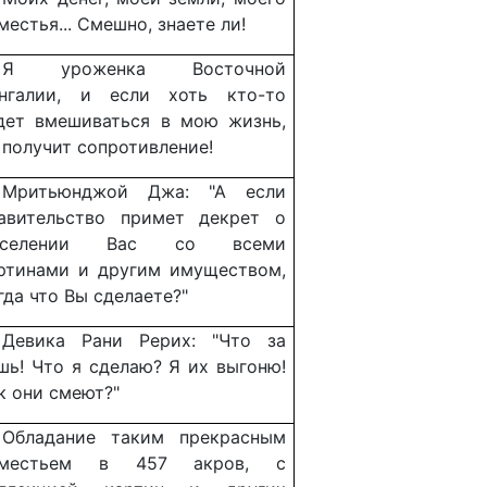
местья... Смешно, знаете ли!
Я уроженка Восточной
нгалии, и если хоть кто-то
дет вмешиваться в мою жизнь,
 получит сопротивление!
Мритьюнджой Джа: "А если
авительство примет декрет о
ыселении Вас со всеми
ртинами и другим имуществом,
гда что Вы сделаете?"
Девика Рани Рерих: "Что за
шь! Что я сделаю? Я их выгоню!
к они смеют?"
Обладание таким прекрасным
оместьем в 457 акров, с