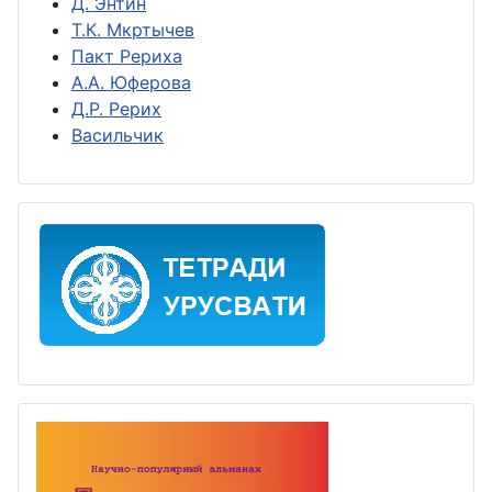
Д. Энтин
Т.К. Мкртычев
Пакт Рериха
А.А. Юферова
Д.Р. Рерих
Васильчик