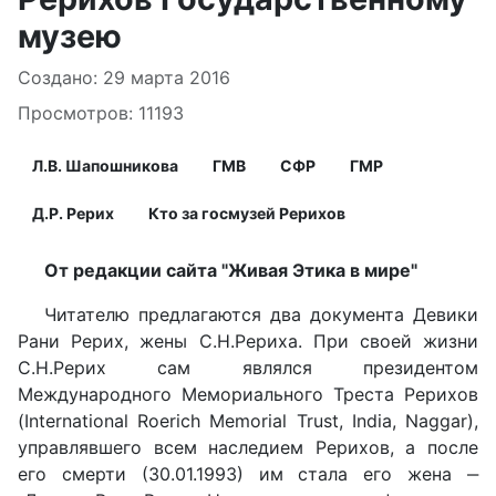
музею
Информация о материале
Создано: 29 марта 2016
Просмотров: 11193
Л.В. Шапошникова
ГМВ
СФР
ГМР
Д.Р. Рерих
Кто за госмузей Рерихов
От редакции сайта "Живая Этика в мире"
Читателю предлагаются два документа Девики
Рани Рерих, жены С.Н.Рериха. При своей жизни
С.Н.Рерих сам являлся президентом
Международного Мемориального Треста Рерихов
(International Roerich Memorial Trust, India, Naggar),
управлявшего всем наследием Рерихов, а после
его смерти (30.01.1993) им стала его жена ‒