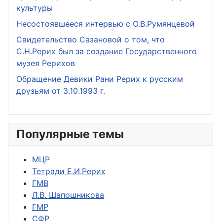
культуры
Несостоявшееся интервью с О.В.Румянцевой
Свидетельство Сазановой о том, что
С.Н.Рерих был за создание Государственного
музея Рерихов
Обращение Девики Рани Рерих к русским
друзьям от 3.10.1993 г.
Популярные темы
МЦР
Тетради Е.И.Рерих
ГМВ
Л.В. Шапошникова
ГМР
СФР