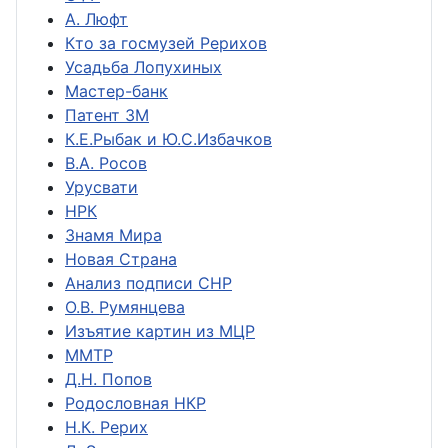
А. Люфт
Кто за госмузей Рерихов
Усадьба Лопухиных
Мастер-банк
Патент ЗМ
К.Е.Рыбак и Ю.С.Избачков
В.А. Росов
Урусвати
НРК
Знамя Мира
Новая Страна
Анализ подписи СНР
О.В. Румянцева
Изъятие картин из МЦР
ММТР
Д.Н. Попов
Родословная НКР
Н.К. Рерих