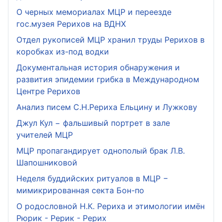
О черных мемориалах МЦР и переезде
гос.музея Рерихов на ВДНХ
Отдел рукописей МЦР хранил труды Рерихов в
коробках из-под водки
Документальная история обнаружения и
развития эпидемии грибка в Международном
Центре Рерихов
Анализ писем С.Н.Рериха Ельцину и Лужкову
Джул Кул − фальшивый портрет в зале
учителей МЦР
МЦР пропагандирует однополый брак Л.В.
Шапошниковой
Неделя буддийских ритуалов в МЦР −
мимикрированная секта Бон-по
О родословной Н.К. Рериха и этимологии имён
Рюрик - Рерик - Рерих