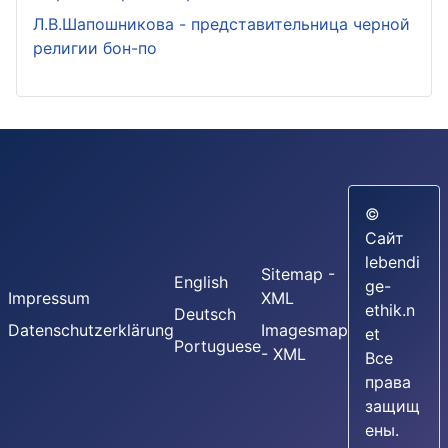
Л.В.Шапошникова - представительница черной
религии бон-по
©
Сайт
lebendi
Sitemap -
English
ge-
Impressum
XML
ethik.n
Deutsch
Datenschutzerklärung
Imagesmap
et
Portuguese
- XML
Все
права
защищ
ены.