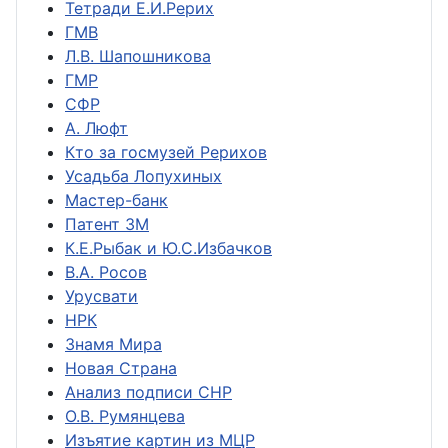
Тетради Е.И.Рерих
ГМВ
Л.В. Шапошникова
ГМР
СФР
А. Люфт
Кто за госмузей Рерихов
Усадьба Лопухиных
Мастер-банк
Патент ЗМ
К.Е.Рыбак и Ю.С.Избачков
В.А. Росов
Урусвати
НРК
Знамя Мира
Новая Страна
Анализ подписи СНР
О.В. Румянцева
Изъятие картин из МЦР