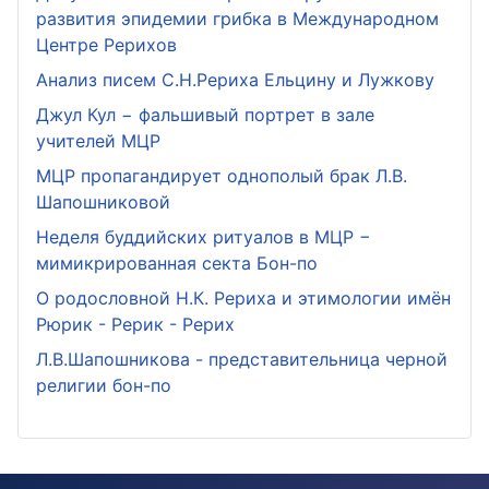
развития эпидемии грибка в Международном
Центре Рерихов
Анализ писем С.Н.Рериха Ельцину и Лужкову
Джул Кул − фальшивый портрет в зале
учителей МЦР
МЦР пропагандирует однополый брак Л.В.
Шапошниковой
Неделя буддийских ритуалов в МЦР −
мимикрированная секта Бон-по
О родословной Н.К. Рериха и этимологии имён
Рюрик - Рерик - Рерих
Л.В.Шапошникова - представительница черной
религии бон-по