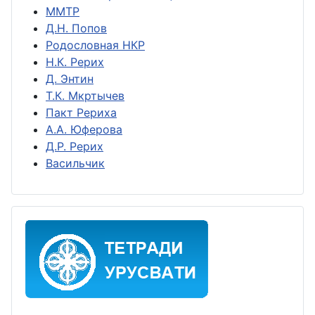
ММТР
Д.Н. Попов
Родословная НКР
Н.К. Рерих
Д. Энтин
Т.К. Мкртычев
Пакт Рериха
А.А. Юферова
Д.Р. Рерих
Васильчик