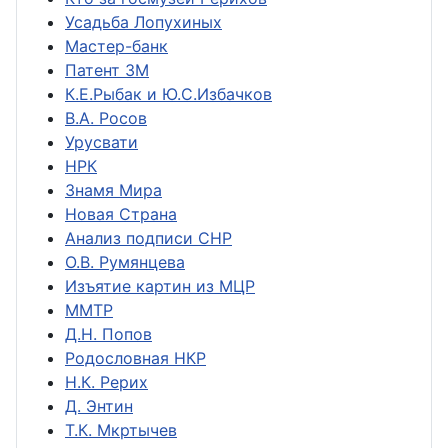
Усадьба Лопухиных
Мастер-банк
Патент ЗМ
К.Е.Рыбак и Ю.С.Избачков
В.А. Росов
Урусвати
НРК
Знамя Мира
Новая Страна
Анализ подписи СНР
О.В. Румянцева
Изъятие картин из МЦР
ММТР
Д.Н. Попов
Родословная НКР
Н.К. Рерих
Д. Энтин
Т.К. Мкртычев