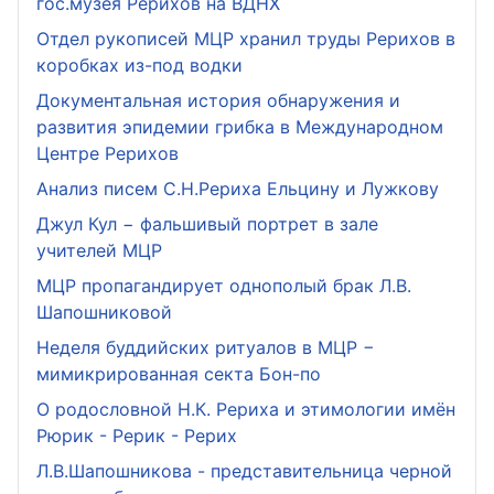
гос.музея Рерихов на ВДНХ
Отдел рукописей МЦР хранил труды Рерихов в
коробках из-под водки
Документальная история обнаружения и
развития эпидемии грибка в Международном
Центре Рерихов
Анализ писем С.Н.Рериха Ельцину и Лужкову
Джул Кул − фальшивый портрет в зале
учителей МЦР
МЦР пропагандирует однополый брак Л.В.
Шапошниковой
Неделя буддийских ритуалов в МЦР −
мимикрированная секта Бон-по
О родословной Н.К. Рериха и этимологии имён
Рюрик - Рерик - Рерих
Л.В.Шапошникова - представительница черной