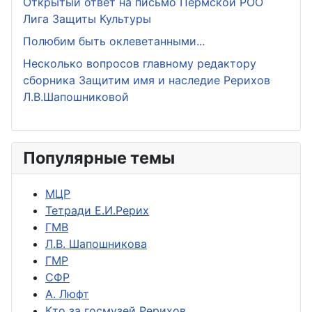
Открытый ответ на письмо Пермской РОО
Лига Защиты Культуры
Полюбим быть оклеветанными...
Несколько вопросов главному редактору
сборника Защитим имя и наследие Рерихов
Л.В.Шапошниковой
Популярные темы
МЦР
Тетради Е.И.Рерих
ГМВ
Л.В. Шапошникова
ГМР
СФР
А. Люфт
Кто за госмузей Рерихов