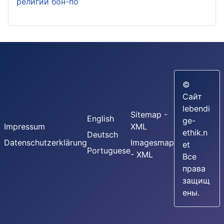
религии бон-по
©
Сайт
lebendi
Sitemap -
English
ge-
Impressum
XML
ethik.n
Deutsch
Datenschutzerklärung
Imagesmap
et
Portuguese
- XML
Все
права
защищ
ены.