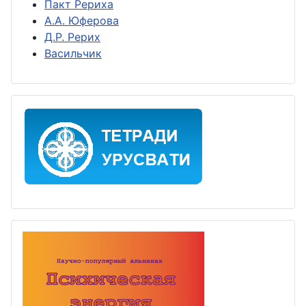
Пакт Рериха
А.А. Юферова
Д.Р. Рерих
Васильчик