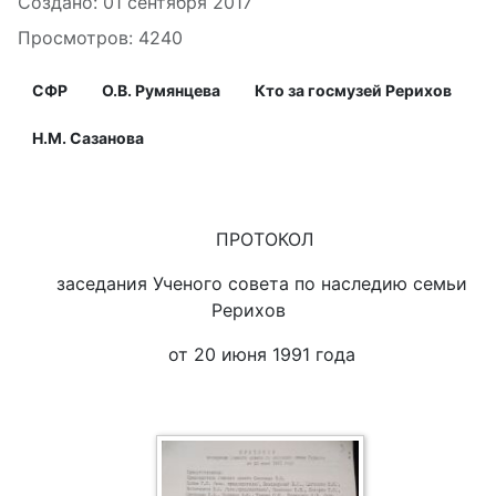
Информация о материале
Создано: 01 сентября 2017
Просмотров: 4240
СФР
О.В. Румянцева
Кто за госмузей Рерихов
Н.М. Сазанова
ПРОТОКОЛ
заседания Ученого совета по наследию семьи
Рерихов
от 20 июня 1991 года