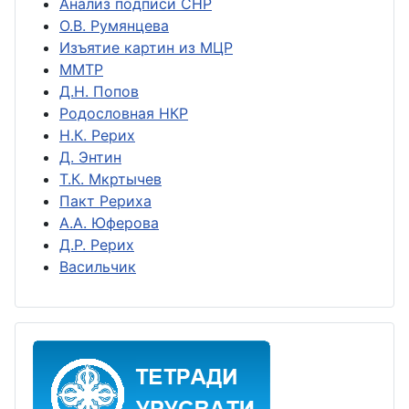
Анализ подписи СНР
О.В. Румянцева
Изъятие картин из МЦР
ММТР
Д.Н. Попов
Родословная НКР
Н.К. Рерих
Д. Энтин
Т.К. Мкртычев
Пакт Рериха
А.А. Юферова
Д.Р. Рерих
Васильчик