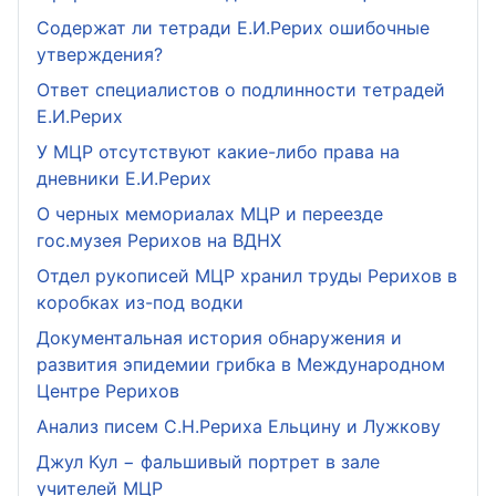
Содержат ли тетради Е.И.Рерих ошибочные
утверждения?
Ответ специалистов о подлинности тетрадей
Е.И.Рерих
У МЦР отсутствуют какие-либо права на
дневники Е.И.Рерих
О черных мемориалах МЦР и переезде
гос.музея Рерихов на ВДНХ
Отдел рукописей МЦР хранил труды Рерихов в
коробках из-под водки
Документальная история обнаружения и
развития эпидемии грибка в Международном
Центре Рерихов
Анализ писем С.Н.Рериха Ельцину и Лужкову
Джул Кул − фальшивый портрет в зале
учителей МЦР