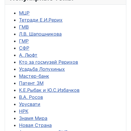
МЦР
Тетради Е.И.Рерих
ГМВ
Л.В. Шапошникова
ГМР
СФР
А. Люфт
Кто за госмузей Рерихов
Усадьба Лопухиных
Мастер-банк
Патент ЗМ
К.Е.Рыбак и Ю.С.Избачков
В.А. Росов
Урусвати
НРК
Знамя Мира
Новая Страна