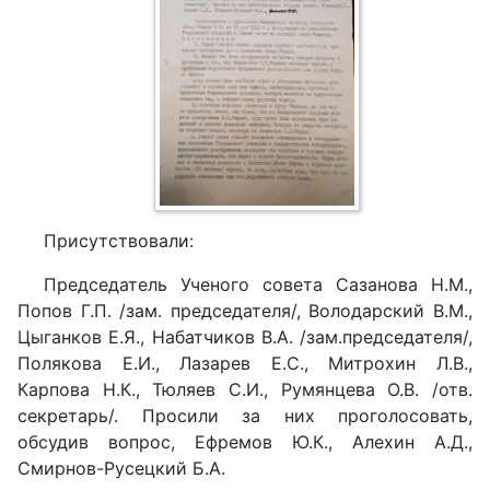
Присутствовали:
Председатель Ученого совета Сазанова Н.М.,
Попов Г.П. /зам. председателя/, Володарский В.М.,
Цыганков Е.Я., Набатчиков В.А. /зам.председателя/,
Полякова Е.И., Лазарев Е.С., Митрохин Л.В.,
Карпова Н.К., Тюляев С.И., Румянцева О.В. /отв.
секретарь/. Просили за них проголосовать,
обсудив вопрос, Ефремов Ю.К., Алехин А.Д.,
Смирнов-Русецкий Б.А.