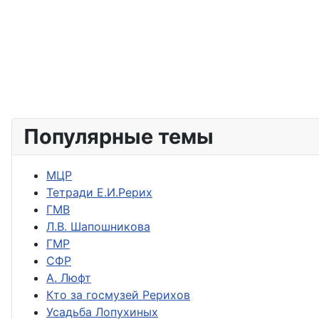
Популярные темы
МЦР
Тетради Е.И.Рерих
ГМВ
Л.В. Шапошникова
ГМР
СФР
А. Люфт
Кто за госмузей Рерихов
Усадьба Лопухиных