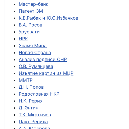
Мастер-банк
Патент ЗМ
К.Е.Рыбак и Ю.С.Избачков
В.А. Росов
Урусвати
НРК
Знамя Мира
Новая Страна
Анализ подписи СНР
О.В. Румянцева
Изъятие картин из МЦР
ММТР
Д.Н. Попов
Родословная НКР
Н.К. Рерих
Д. Энтин
Т.К. Мкртычев
Пакт Рериха
А.А. Юферова