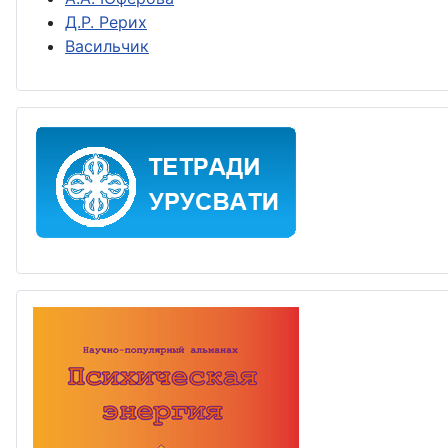
Д.Р. Рерих
Васильчик