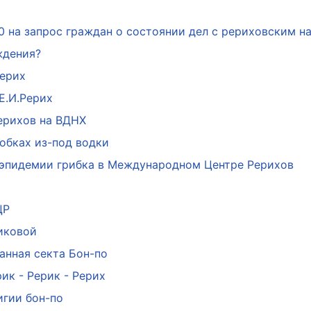
0 на запрос граждан о состоянии дел с рериховским 
ждения?
Рерих
Е.И.Рерих
ерихов на ВДНХ
обках из-под водки
 эпидемии грибка в Международном Центре Рерихов
ЦР
иковой
анная секта Бон-по
ик - Рерик - Рерих
игии бон-по