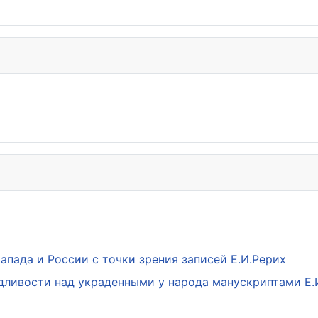
пада и России с точки зрения записей Е.И.Рерих
дливости над украденными у народа манускриптами Е.