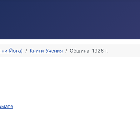
гни Йога)
Книги Учения
Община, 1926 г.
рмате