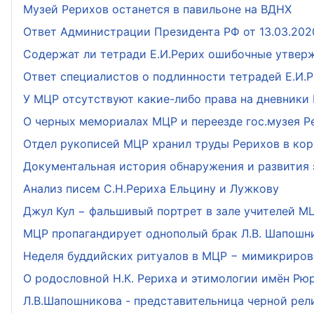
Музей Рерихов останется в павильоне на ВДНХ
Ответ Администрации Президента РФ от 13.03.202
Содержат ли тетради Е.И.Рерих ошибочные утвер
Ответ специалистов о подлинности тетрадей Е.И.
У МЦР отсутствуют какие-либо права на дневники 
О черных мемориалах МЦР и переезде гос.музея Р
Отдел рукописей МЦР хранил труды Рерихов в кор
Документальная история обнаружения и развития
Анализ писем С.Н.Рериха Ельцину и Лужкову
Джул Кул − фальшивый портрет в зале учителей М
МЦР пропагандирует однополый брак Л.В. Шапошн
Неделя буддийских ритуалов в МЦР − мимикриров
О родословной Н.К. Рериха и этимологии имён Рюр
Л.В.Шапошникова - представительница черной рел