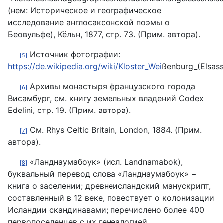
(нем: Историческое и географическое
исследование англосаксонской поэмы о
Беовульфе), Кёльн, 1877, стр. 73. (Прим. автора).
Источник фотографии:
[5]
https://de.wikipedia.org/wiki/Kloster_Wei
ßenburg_(Elsass
Архивы монастыря французского города
[6]
Висамбург, см. книгу земельных владений Codex
Edelini, стр. 19. (Прим. автора).
См. Rhys Celtic Britain, London, 1884. (Прим.
[7]
автора).
«Ланднаумабоук» (исл. Landnamabok),
[8]
буквальный перевод слова «Ланднаумабоук» −
книга о заселении; древнеисландский манускрипт,
составленный в 12 веке, повествует о колонизации
Исландии скандинавами; перечислено более 400
первопоселенцев с их генеалогией.