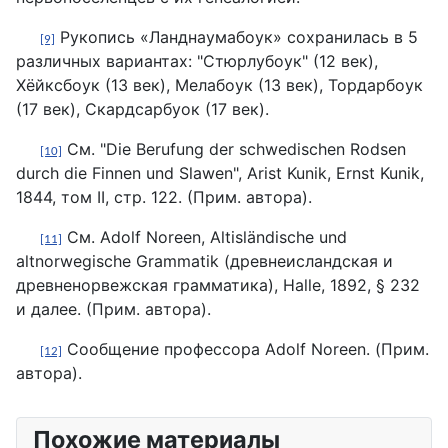
Рукопись «Ланднаумабоук» сохранилась в 5
[9]
различных вариантах: "Стюрлубоук" (12 век),
Хёйксбоук (13 век), Мелабоук (13 век), Тордарбоук
(17 век), Скардсарбуок (17 век).
См. "Die Berufung der schwedischen Rodsen
[10]
durch die Finnen und Slawen", Arist Kunik, Ernst Kunik,
1844, том II, стр. 122. (Прим. автора).
См. Adolf Noreen, Altisländische und
[11]
altnorwegische Grammatik (древнеисландская и
древненорвежская грамматика), Halle, 1892, § 232
и далее. (Прим. автора).
Сообщение профессора Adolf Noreen. (Прим.
[12]
автора).
Похожие материалы