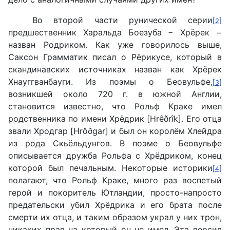
Во второй части рунической серии
[2]
предшественник Харальда Боезуба − Хрёрек −
назван Родриком. Как уже говорилось выше,
Саксон Грамматик писал о Рёрикусе, который в
скандинавских источниках назван как Хрёрек
Хнауггванбауги. Из поэмы о Беовульфе,
[3]
возникшей около 720 г. в южной Англии,
становится известно, что Рольф Краке имел
родственника по имени Хрёдрик [Hrêðrîk]. Его отца
звали Хродгар [Hrôðgar] и был он королём Хлейдра
из рода Скьёльдунгов. В поэме о Беовульфе
описывается дружба Рольфа с Хрёдриком, конец
которой был печальным. Некоторые историки
[4]
полагают, что Рольф Краке, много раз воспетый
герой и покоритель Ютландии, просто-напросто
предательски убил Хрёдрика и его брата после
смерти их отца, и таким образом украл у них трон,
никаких прав на который он не имел. Эта версия