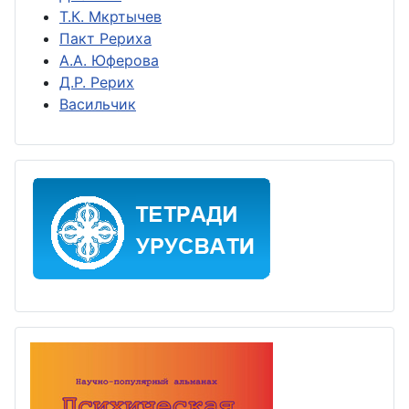
Т.К. Мкртычев
Пакт Рериха
А.А. Юферова
Д.Р. Рерих
Васильчик