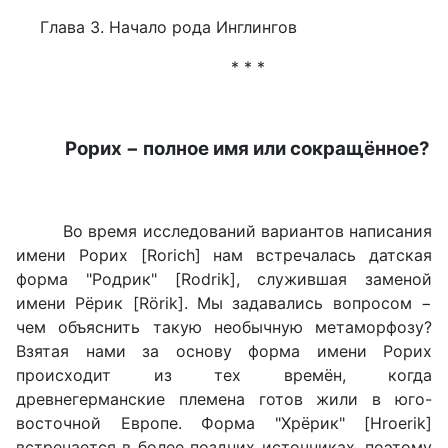
Глава 3. Начало рода Инглингов
* * *
Рорих − полное имя или сокращённое?
Во время исследований вариантов написания
имени Рорих [Rorich] нам встречалась датская
форма "Родрик" [Rodrik], служившая заменой
имени Рёрик [Rörik]. Мы задавались вопросом −
чем объяснить такую необычную метаморфозу?
Взятая нами за основу форма имени Рорих
происходит из тех времён, когда
древнегерманские племена готов жили в юго-
восточной Европе. Форма "Хрёрик" [Hroerik]
встречается в более поздних источниках, поэтому