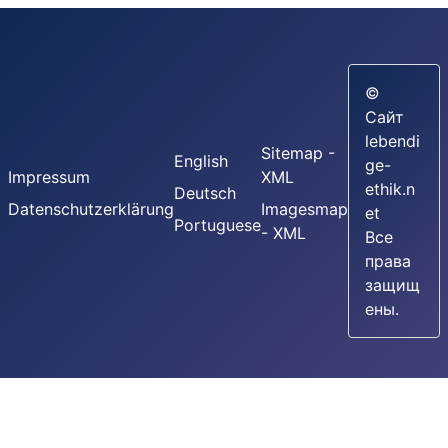
©
Сайт
lebendi
Sitemap -
English
ge-
Impressum
XML
ethik.n
Deutsch
Datenschutzerklärung
Imagesmap
et
Portuguese
- XML
Все
права
защищ
ены.