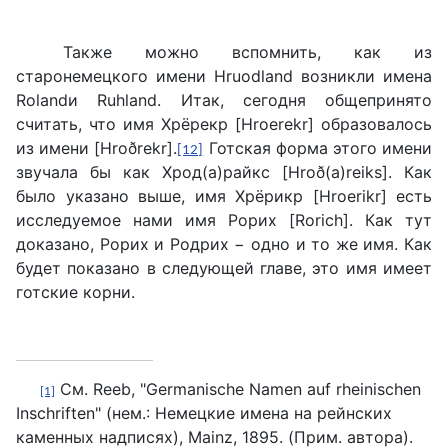
Также можно вспомнить, как из
старонемецкого имени Hruodland возникли имена
Rolandи Ruhland. Итак, сегодня общепринято
считать, что имя Хрёрекр [Hroerekr] образовалось
из имени [Hroðrekr].
Готская форма этого имени
[12]
звучала бы как Хрод(а)райкс [Hroð(a)reiks]. Как
было указано выше, имя Хрёрикр [Hroerikr] есть
исследуемое нами имя Рорих [Rorich]. Как тут
доказано, Рорих и Родрих − одно и то же имя. Как
будет показано в следующей главе, это имя имеет
готские корни.
См. Reeb, "Germanische Namen auf rheinischen
[1]
Inschriften" (нем.: Немецкие имена на рейнских
каменных надписях), Mainz, 1895. (Прим. автора).