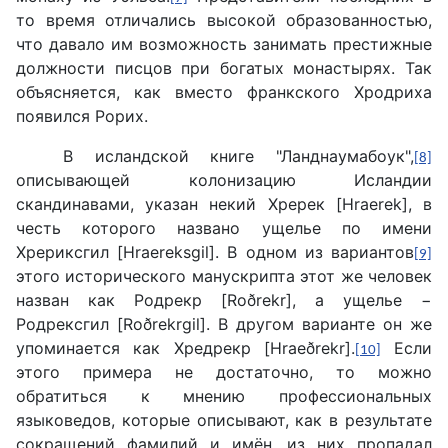
то время отличались высокой образованностью,
что давало им возможность занимать престижные
должности писцов при богатых монастырях. Так
объясняется, как вместо франкского Хродриха
появился Рорих.
В исландской книге "Ланднаумабоук",
[8]
описывающей колонизацию Исландии
скандинавами, указан некий Хререк [Hraerek], в
честь которого названо ущелье по имени
Хрериксгил [Hraereksgil]. В одном из вариантов
[9]
этого исторического манускрипта этот же человек
назван как Родрекр [Roðrekr], а ущелье −
Родрексгил [Roðrekrgil]. В другом варианте он же
упоминается как Хредрекр [Hraeðrekr].
Если
[10]
этого примера не достаточно, то можно
обратиться к мнению профессиональных
языковедов, которые описывают, как в результате
сокращений фамилий и имён, из них пропадал