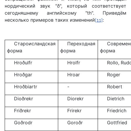
нордический звук "ð", который соответствует
сегодняшнему английскому "th". Приведём
несколько примеров таких изменений
:
[11]
Староисландская
Переходная
Современ
форма
форма
форма
Hroðulfr
Hrolfr
Rollo, Rudo
Hroðgar
Hroar
Roger
Hroðbiartr
-
Robert
Dioðrekr
Diorekr
Dietrich
Friðrekr
Frirekr
Friedrich
Goðrodr
Goroðr
Gottfried