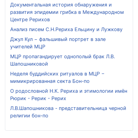
Документальная история обнаружения и
развития эпидемии грибка в Международном
Центре Рерихов
Анализ писем С.Н.Рериха Ельцину и Лужкову
Джул Кул − фальшивый портрет в зале
учителей МЦР
МЦР пропагандирует однополый брак Л.В.
Шапошниковой
Неделя буддийских ритуалов в МЦР −
мимикрированная секта Бон-по
О родословной Н.К. Рериха и этимологии имён
Рюрик - Рерик - Рерих
Л.В.Шапошникова - представительница черной
религии бон-по