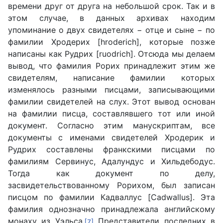
времени друг от друга на небольшой срок. Так и в
этом случае, в данных архивах находим
упоминание о двух свидетелях − отце и сыне − по
фамилии Хродерих [hroderich], которые позже
написаны как Рудрих [ruodrich]. Отсюда мы делаем
вывод, что фамилия Рорих принадлежит этим же
свидетелям, написание фамилии которых
изменялось разными писцами, записывающими
фамилии свидетелей на слух. Этот вывод основан
на фамилии писца, составлявшего тот или иной
документ. Согласно этим манускриптам, все
документы с именами свидетелей Хродерик и
Рудрих составлены франкскими писцами по
фамилиям Сервинус, Адалундус и Хильдебодус.
Тогда как документ по делу,
засвидетельствованному Рорихом, был записан
писцом по фамилии Кадваллус [Cadwallus]. Эта
фамилия однозначно принадлежала английскому
монаху из Уэльса.
Представители последних в
[7]