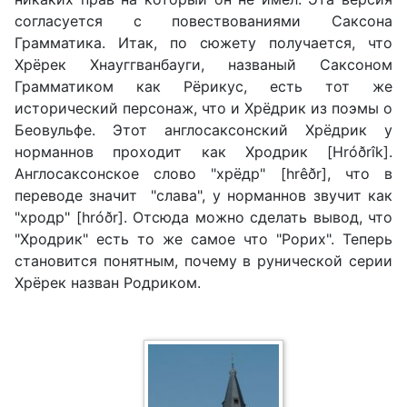
согласуется с повествованиями Саксона
Грамматика. Итак, по сюжету получается, что
Хрёрек Хнауггванбауги, названый Саксоном
Грамматиком как Рёрикус, есть тот же
исторический персонаж, что и Хрёдрик из поэмы о
Беовульфе. Этот англосаксонский Хрёдрик у
норманнов проходит как Хродрик [Hróðrîk].
Англосаксонское слово "хрёдр" [hrêðr], что в
переводе значит "слава", у норманнов звучит как
"хродр" [hróðr]. Отсюда можно сделать вывод, что
"Хродрик" есть то же самое что "Рорих". Теперь
становится понятным, почему в рунической серии
Хрёрек назван Родриком.