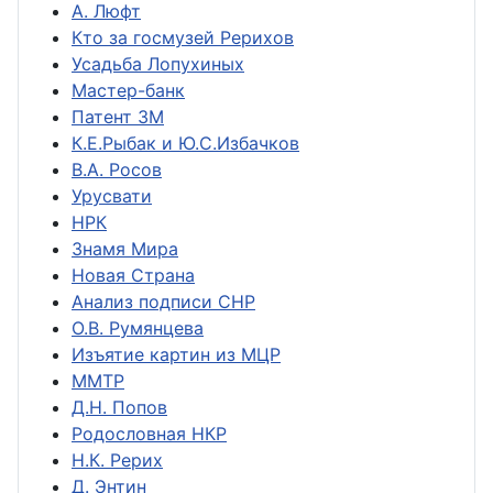
А. Люфт
Кто за госмузей Рерихов
Усадьба Лопухиных
Мастер-банк
Патент ЗМ
К.Е.Рыбак и Ю.С.Избачков
В.А. Росов
Урусвати
НРК
Знамя Мира
Новая Страна
Анализ подписи СНР
О.В. Румянцева
Изъятие картин из МЦР
ММТР
Д.Н. Попов
Родословная НКР
Н.К. Рерих
Д. Энтин