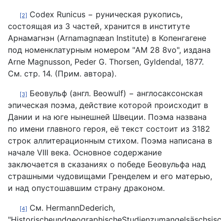
Codex Runicus − руническая рукопись,
[2]
состоящая из 3 частей, хранится в институте
Арнамагнэн (Arnamagnæan Institute) в Копенгагене
под номенклатурным номером "AM 28 8vo", издана
Arne Magnusson, Peder G. Thorsen, Gyldendal, 1877.
См. стр. 14. (Прим. автора).
Беовульф (англ. Beowulf) − англосаксонская
[3]
эпическая поэма, действие которой происходит в
Дании и на юге нынешней Швеции. Поэма названа
по имени главного героя, её текст состоит из 3182
строк аллитерационным стихом. Поэма написана в
начале VIII века. Основное содержание
заключается в сказаниях о победе Беовульфа над
страшными чудовищами Гренделем и его матерью,
и над опустошавшим страну драконом.
См. HermannDederich,
[4]
"HistorischeundgeographischeStudienzumangelsäschsisc