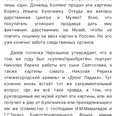
лишь одно: Дональд Боллинг продал эти картины
Борису Ильичу Булочнику. Откуда же взялась
дарственная Центра и Музею? Ясно, что
покупатель уговорил продавца дать ему
фиктивную дарственную на Музей, чтобы не
платить пошлину на ввоз картин в Россию. Но это
уже конечно забота следственных органов.
Далее госпожа Черкашина утверждает, что в
том же году был «куплен/приобретён» портрет
Николая Рериха работы его сына Святослава, а
также картины самого Николая Рериха
«Нижегородский кремль» и «Дзонг Ладака». Тут
конечно вновь встаёт тот же сакраментальный
вопрос: где же всё таки правда, в том, что
руководимый ею музей купил эти картины, или же
получил в дар от Булочников или принадлежащего
им же (совместно с господами И.М.Мамаладзе и
Г.Г.Тесис) Благотворительного Фонда имени