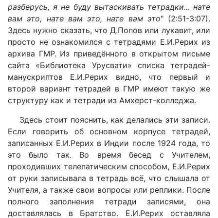
разберусь, я не буду вытаскивать тетрадки... нате
вам это, нате вам это, нате вам это
" (2:51-3:07).
Здесь нужно сказать, что Д.Попов или лукавит, или
просто не ознакомился с тетрадями Е.И.Рерих из
архива ГМР. Из приведённого в открытом письме
сайта «Библиотека Урусвати» списка тетрадей-
манускриптов Е.И.Рерих видно, что первый и
второй вариант тетрадей в ГМР имеют такую же
структуру как и тетради из Амхерст-колледжа.
Здесь стоит пояснить, как делались эти записи.
Если говорить об основном корпусе тетрадей,
записанных Е.И.Рерих в Индии после 1924 года, то
это было так. Во время бесед с Учителем,
проходивших телепатическим способом, Е.И.Рерих
от руки записывала в тетрадь всё, что слышала от
Учителя, а также свои вопросы или реплики. После
полного заполнения тетради записями, она
доставлялась в Братство. Е.И.Рерих оставляла