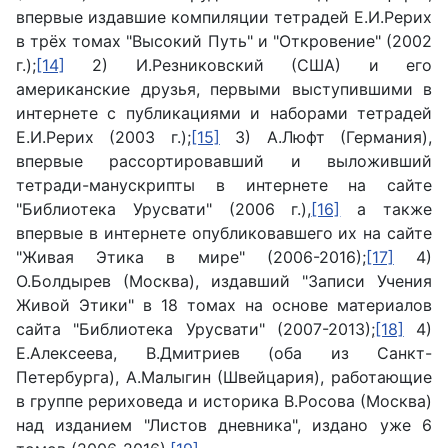
впервые издавшие компиляции тетрадей Е.И.Рерих
в трёх томах "Высокий Путь" и "Откровение" (2002
г.);
[14]
2) И.Резниковский (США) и его
американские друзья, первыми выступившими в
интернете с публикациями и наборами тетрадей
Е.И.Рерих (2003 г.);
[15]
3) А.Люфт (Германия),
впервые рассортировавший и выложивший
тетради-манускрипты в интернете на сайте
"Библиотека Урусвати" (2006 г.),
[16]
а также
впервые в интернете опубликовавшего их на сайте
"Живая Этика в мире" (2006-2016);
[17]
4)
О.Болдырев (Москва), издавший "Записи Учения
Живой Этики" в 18 томах на основе материалов
сайта "Библиотека Урусвати" (2007-2013);
[18]
4)
Е.Алексеева, В.Дмитриев (оба из Санкт-
Петербурга), А.Малыгин (Швейцария), работающие
в группе рериховеда и историка В.Росова (Москва)
над изданием "Листов дневника", издано уже 6