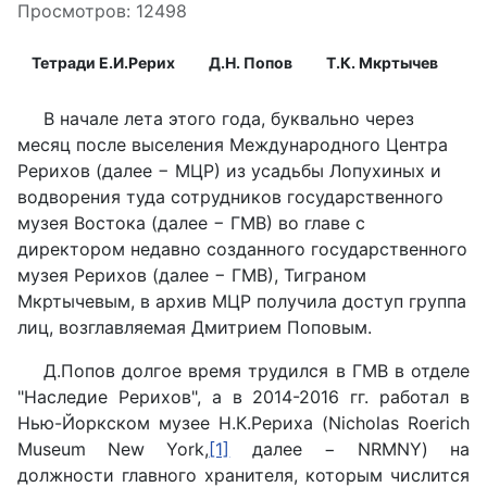
Просмотров: 12498
Тетради Е.И.Рерих
Д.Н. Попов
Т.К. Мкртычев
В начале лета этого года, буквально через
месяц после выселения Международного Центра
Рерихов (далее − МЦР) из усадьбы Лопухиных и
водворения туда сотрудников государственного
музея Востока (далее
−
ГМВ) во главе с
директором недавно созданного государственного
музея Рерихов (далее − ГМВ), Тиграном
Мкртычевым, в архив МЦР получила доступ группа
лиц, возглавляемая Дмитрием Поповым.
Д.Попов долгое время трудился в ГМВ в отделе
"Наследие Рерихов", а в 2014-2016 гг. работал в
Нью-Йоркском музее Н.К.Рериха (Nicholas Roerich
Museum New York,
[1]
далее −
NRMNY
) на
должности главного хранителя, которым числится