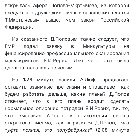
вскрылась афёра Попова-Мкртычева, из которой
следует что дружеские, личные отношения ценятся
Т.Мкртычевым выше, чем закон Российской
Федерации.
Из сказанного Д.Поповым также следует, что
ГМР подал заявку в Минкультуры на
финансирование профессионального сканирования
манускриптов Е.И.Рерих. Для чего это было
сделано, осталось не ясным.
На 1:26 минуте записи А.Люфт предлагает
оставить взаимные претензии и спрашивает, как
будем работать дальше, какие планы? Д.Попов
отвечает, что в его планы входит сделать
нормальное описание тетрадей Е.И.Рерих, т.к. то,
что выставил А.Люфт в приложении своего
открытого письма, как выразился Д.Попов, "
это
туфта полная, это полуфабрикат
" (2:08 минута