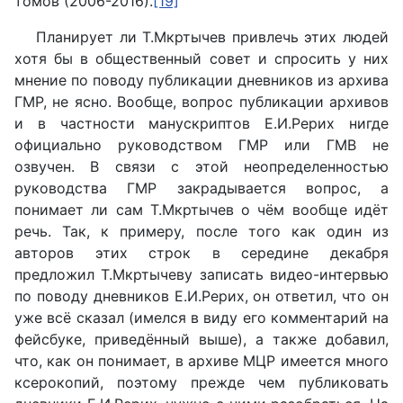
томов (2006-2016).
[19]
Планирует ли Т.Мкртычев привлечь этих людей
хотя бы в общественный совет и спросить у них
мнение по поводу публикации дневников из архива
ГМР, не ясно. Вообще, вопрос публикации архивов
и в частности манускриптов Е.И.Рерих нигде
официально руководством ГМР или ГМВ не
озвучен. В связи с этой неопределенностью
руководства ГМР закрадывается вопрос, а
понимает ли сам Т.Мкртычев о чём вообще идёт
речь. Так, к примеру, после того как один из
авторов этих строк в середине декабря
предложил Т.Мкртычеву записать видео-интервью
по поводу дневников Е.И.Рерих, он ответил, что он
уже всё сказал (имелся в виду его комментарий на
фейсбуке, приведённый выше), а также добавил,
что, как он понимает, в архиве МЦР имеется много
ксерокопий, поэтому прежде чем публиковать