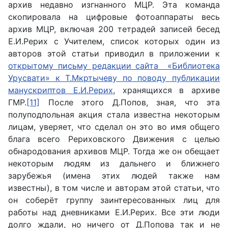
архив недавно изгнанного МЦР. Эта команда
скопировала на цифровые фотоаппараты весь
архив МЦР, включая 200 тетрадей записей бесед
Е.И.Рерих с Учителем, список которых один из
авторов этой статьи приводил в приложении к
открытому письму редакции сайта «Библиотека
Урусвати» к Т.Мкртычеву по поводу публикации
манускриптов Е.И.Рерих
, хранящихся в архиве
ГМР.
[11]
После этого Д.Попов, зная, что эта
полуподпольная акция стала известна некоторым
лицам, уверяет, что сделал он это во имя общего
блага всего Рериховского Движения с целью
обнародования архивов МЦР. Тогда же он обещает
некоторым людям из дальнего и ближнего
зарубежья (имена этих людей также нам
известны), в том числе и авторам этой статьи, что
он соберёт группу заинтересованных лиц для
работы над дневниками Е.И.Рерих. Все эти люди
долго ждали, но ничего от Д.Попова так и не