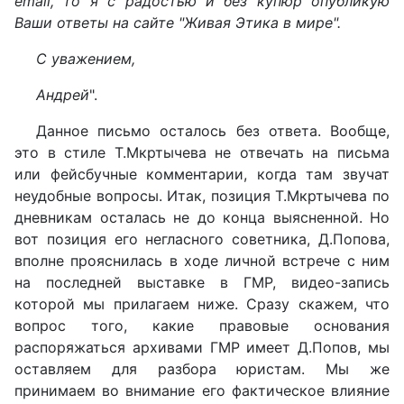
email, то я с радостью и без купюр опубликую
Ваши ответы на сайте "Живая Этика в мире".
С уважением,
Андрей
".
Данное письмо осталось без ответа. Вообще,
это в стиле Т.Мкртычева не отвечать на письма
или фейсбучные комментарии, когда там звучат
неудобные вопросы. Итак, позиция Т.Мкртычева по
дневникам осталась не до конца выясненной. Но
вот позиция его негласного советника, Д.Попова,
вполне прояснилась в ходе личной встрече с ним
на последней выставке в ГМР, видео-запись
которой мы прилагаем ниже. Сразу скажем, что
вопрос того, какие правовые основания
распоряжаться архивами ГМР имеет Д.Попов, мы
оставляем для разбора юристам. Мы же
принимаем во внимание его фактическое влияние