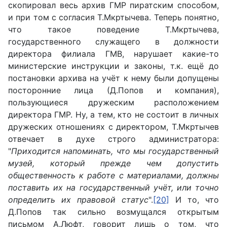
скопировал весь архив ГМР пиратским способом,
и при том с согласия Т.Мкртычева. Теперь понятно,
что такое поведение Т.Мкртычева,
государственного служащего в должности
директора филиала ГМВ, нарушает какие-то
министерские инструкции и законы, т.к. ещё до
постановки архива на учёт к нему были допущены
посторонние лица (Д.Попов и компания),
пользующиеся дружеским расположением
директора ГМР. Ну, а тем, кто не состоит в личных
дружеских отношениях с директором, Т.Мкртычев
отвечает в духе строго администратора:
"
Приходится напоминать, что мы государственный
музей, который прежде чем допустить
общественность к работе с материалами, должны
поставить их на государственный учёт, или точно
определить их правовой статус
".
[20]
И то, что
Д.Попов так сильно возмущался открытым
письмом А.Люфт, говорит лишь о том, что