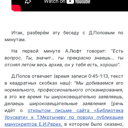
Итак, разберём эту беседу с Д.Поповым по
минутам.
На первой минуте А.Люфт говорит: "
Есть
вопрос. Ты, значит... ты прекрасно знаешь... ты
отснял летом весь архив, он у тебя есть, хорошо
".
Д.Попов отвечает (время записи 0:45-1:13, текст
в квадратных скобках наш): "
Мы добиваемся его
нормального, профессионального отсканирования,
в это же время ты широковещательно заявляешь,
делаешь широковещательные заявления
[речь
идёт о
открытом письме сайта «Библиотека
Урусвати» к Т.Мкртычеву по поводу публикации
манускриптов Е.И.Рерих
, в котором было сказано,