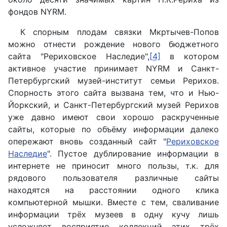
фондов NYRM.
К спорным плодам связки Мкртычев-Попов
можно отнести рождение нового бюджетного
сайта "Рериховское Наследие",
[4]
в котором
активное участие принимает NYRM и Санкт-
Петербургский музей-институт семьи Рерихов.
Спорность этого сайта вызвана тем, что и Нью-
Йоркский, и Санкт-Петербургский музей Рерихов
уже давно имеют свои хорошо раскрученные
сайты, которые по объёму информации далеко
опережают вновь созданный сайт "
Рериховское
Наследие
". Пустое дублирование информации в
интернете не приносит много пользы, т.к. для
рядового пользователя различные сайты
находятся на расстоянии одного клика
компьютерной мышки. Вместе с тем, сваливание
информации трёх музеев в одну кучу лишь
усложняет восприятие коллекций этих трёх