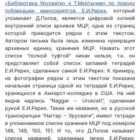
«Библиотека Урусвати» к Т.Мкртычеву по поводу
публикации манускриптов Е.И.Рерих
, который
упоминает Д.Попов, является цифровой копией
внутренней описи архивов МЦР, одна из страниц
которой приводится рядом с этим текстом.
Автором письма была лишь изменена нумерация
архивных единиц хранения МЦР. Назвать этот
список "полной туфтой" никак нельзя, т.к. он
представляет собой список заглавий тетрадей
Е.И.Рерих, сделанных самой Е.И.Рерих. К примеру,
на фотографии рядом с этим текстом показана
начальная страница одной из тетрадей Е.И.Рерих,
хранящихся в Амхерст-колледже в США. На ней
видна надпись "
Naggar
−
Urusvati
", сделанная
рукой Е.И.Рерих. Такие же названия, но в русской
транскрипции "Наггар − Урусвати", имеют тетради
в упоминаемом списке хранения МЦР под номером
148, 149, 150, 151. И то, что Д.Попов называет
список названий, сделанных лично Е.И.Рерих,