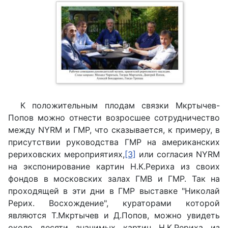
К положительным плодам связки Мкртычев-
Попов можно отнести возросшее сотрудничество
между
NYRM
и ГМР, что сказывается, к примеру, в
присутствии руководства ГМР на американских
рериховских мероприятиях,
[3]
или согласия NYRM
на экспонирование картин Н.К.Рериха из своих
фондов в московских залах ГМВ и ГМР. Так на
проходящей в эти дни в ГМР выставке "Николай
Рерих. Восхождение", кураторами которой
являются Т.Мкртычев и Д.Попов, можно увидеть
около десяти значимых картин Н.К.Рериха из