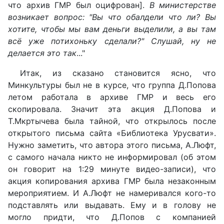
что архив ГМР был оцифрован].
В министерстве
возникает вопрос: "Вы что обалдели что ли? Вы
хотите, чтобы мы вам деньги выделили, а вы там
всё уже потихоньку сделали?" Слушай, ну не
делается это так
..."
Итак, из сказано становится ясно, что
Минкультуры был не в курсе, что группа Д.Попова
летом работала в архиве ГМР и весь его
скопировала. Значит эта акция Д.Попова и
Т.Мкртычева была тайной, что открылось после
открытого письма сайта «Библиотека Урусвати».
Нужно заметить, что автора этого письма, А.Люфт,
с самого начала никто не информировал (об этом
он говорит на 1:29 минуте видео-записи), что
акция копирования архива ГМР была незаконным
мероприятием. И А.Люфт не намеривался кого-то
подставлять или выдавать. Ему и в голову не
могло придти, что Д.Попов с компанией