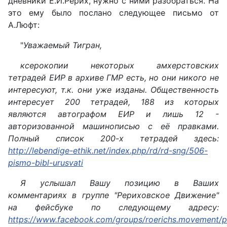
дневники Е.И.Рерих, нужно с ними разобраться. На
это ему было послано следующее письмо от
А.Люфт:
"
Уважаемый Тигран,
ксерокопии некоторых амхерстовских
тетрадей ЕИР в архиве ГМР есть, но они никого не
интересуют, т.к. они уже изданы. Общественность
интересует 200 тетрадей, 188 из которых
являются автографом ЕИР и лишь 12 -
авторизованной машинописью с её правками.
Полный список 200-х тетрадей здесь:
http://lebendige-ethik.net/index.php/rd/rd-sng/506-
pismo-bibl-urusvati
Я услышал Вашу позицию в Ваших
комментариях в группе "Рериховское Движение"
на фейсбуке по следующему адресу:
https://www.facebook.com/groups/roerichs.movement/