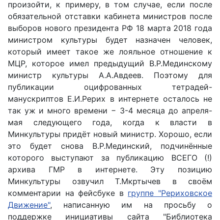
произойти, к примеру, в том случае, если после
обязательной отставки кабинета министров после
выборов нового президента РФ 18 марта 2018 года
министром культуры будет назначен человек,
который имеет такое же лояльное отношение к
МЦР, которое имел предыдущий В.Р.Мединскому
министр культуры А.А.Авдеев. Поэтому для
публикации оцифрованных тетрадей-
манускриптов Е.И.Рерих в интернете осталось не
так уж и много времени − 3-4 месяца до апреля-
мая следующего года, когда к власти в
Минкультуры придёт новый министр. Хорошо, если
это будет снова В.Р.Мединский, подчинённые
которого выступают за публикацию ВСЕГО (!)
архива ГМР в интернете. Эту позицию
Минкультуры озвучил Т.Мкртычев в своём
комментарии на фейсбуке в
группе "Рериховское
Движение"
, написанную им на просьбу о
поддержке инициативы сайта "Библиотека