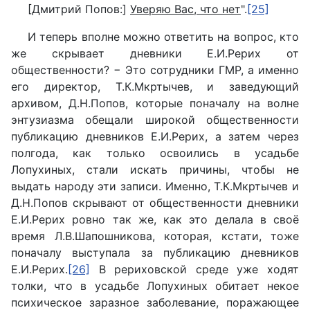
[Дмитрий Попов:]
Уверяю Вас, что нет
".
[25]
И теперь вполне можно ответить на вопрос, кто
же скрывает дневники Е.И.Рерих от
общественности? − Это сотрудники ГМР, а именно
его директор, Т.К.Мкртычев, и заведующий
архивом, Д.Н.Попов, которые поначалу на волне
энтузиазма обещали широкой общественности
публикацию дневников Е.И.Рерих, а затем через
полгода, как только освоились в усадьбе
Лопухиных, стали искать причины, чтобы не
выдать народу эти записи. Именно, Т.К.Мкртычев и
Д.Н.Попов скрывают от общественности дневники
Е.И.Рерих ровно так же, как это делала в своё
время Л.В.Шапошникова, которая, кстати, тоже
поначалу выступала за публикацию дневников
Е.И.Рерих.
[26]
В рериховской среде уже ходят
толки, что в усадьбе Лопухиных обитает некое
психическое заразное заболевание, поражающее