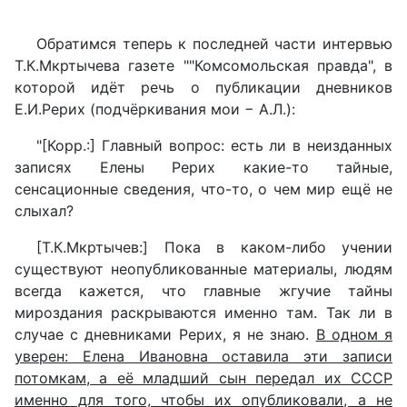
Обратимся теперь к последней части интервью
Т.К.Мкртычева газете ""Комсомольская правда", в
которой идёт речь о публикации дневников
Е.И.Рерих (подчёркивания мои − А.Л.):
"[Корр.:] Главный вопрос: есть ли в неизданных
записях Елены Рерих какие-то тайные,
сенсационные сведения, что-то, о чем мир ещё не
слыхал?
[Т.К.Мкртычев:] Пока в каком-либо учении
существуют неопубликованные материалы, людям
всегда кажется, что главные жгучие тайны
мироздания раскрываются именно там. Так ли в
случае с дневниками Рерих, я не знаю.
В одном я
уверен: Елена Ивановна оставила эти записи
потомкам, а её младший сын передал их СССР
именно для того, чтобы их опубликовали, а не