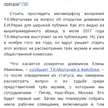
прятали
".
[19]
Стоить проследить метаморфозу воззрения
Т.К.Мкртычева на вопрос об открытии дневников
Е.И.Рерих для широкой публики. Как это видно из
вышеприведённого абзаца, в июле 2017 года
Т.К.Мкртычев выступает за их публикацию. Но уже
в ноябре того же года, он вдруг решает отдать
этот вопрос на рассмотрение трёх музеев и некой
общественной комиссии:
"Что касается конкретно дневников Елены
Ивановны, −
сообщает Т.К.Мкртычев в фейсбуке
, −
то после определения их статуса, мы намерены
рассмотреть вопрос о их судьбе среди
представителей трёх музеев, с которыми мы
сотрудничаем - Питер, Нью-Йорк, Москва. Это
будет первый шаг. Затем мы планируем собрать
некое рабочее совещание, включающее в том