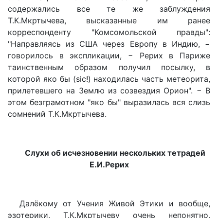
содержались все те же заблуждения
Т.К.Мкртычева, высказанные им ранее
корреспонденту "Комсомольской правды":
"Направляясь из США через Европу в Индию, −
говорилось в экспликации, − Рерих в Париже
таинственным образом получил посылку, в
которой яко бы (
sic
!) находилась часть метеорита,
прилетевшего на Землю из созвездия Орион". − В
этом безграмотном "яко бы" выразилась вся слизь
сомнений Т.К.Мкртычева.
Слухи об исчезновении нескольких тетрадей
Е.И.Рерих
Далёкому от Учения Живой Этики и вообще,
эзотерики, Т.К.Мкртычеву очень непонятно,