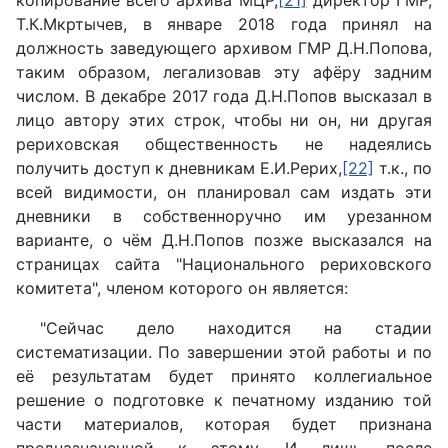
Т.К.Мкртычев, в январе 2018 года принял на
должность заведующего архивом ГМР Д.Н.Попова,
таким образом, легализовав эту афёру задним
числом. В декабре 2017 года Д.Н.Попов высказал в
лицо автору этих строк, чтобы ни он, ни другая
рериховская общественность не надеялись
получить доступ к дневникам Е.И.Рерих,
[22]
т.к., по
всей видимости, он планировал сам издать эти
дневники в собственноручно им урезанном
варианте, о чём Д.Н.Попов позже высказался на
страницах сайта "Национального рериховского
комитета", членом которого он является:
"Сейчас дело находится на стадии
систематизации. По завершении этой работы и по
её результатам будет принято коллегиальное
решение о подготовке к печатному изданию той
части материалов, которая будет признана
предназначенной к этому. И лишь после