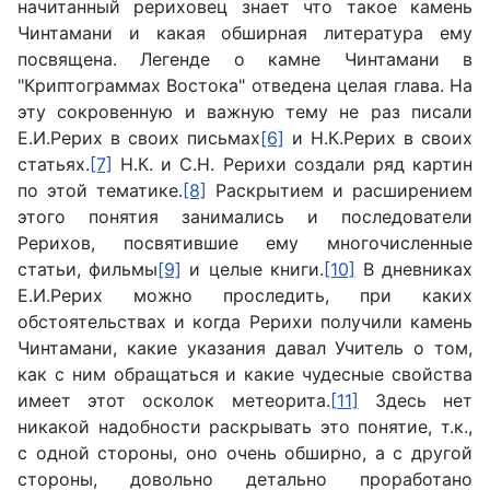
начитанный рериховец знает что такое камень
Чинтамани и какая обширная литература ему
посвящена. Легенде о камне Чинтамани в
"Криптограммах Востока" отведена целая глава. На
эту сокровенную и важную тему не раз писали
Е.И.Рерих в своих письмах
[6]
и Н.К.Рерих в своих
статьях.
[7]
Н.К. и С.Н. Рерихи создали ряд картин
по этой тематике.
[8]
Раскрытием и расширением
этого понятия занимались и последователи
Рерихов, посвятившие ему многочисленные
статьи, фильмы
[9]
и целые книги.
[10]
В дневниках
Е.И.Рерих можно проследить, при каких
обстоятельствах и когда Рерихи получили камень
Чинтамани, какие указания давал Учитель о том,
как с ним обращаться и какие чудесные свойства
имеет этот осколок метеорита.
[11]
Здесь нет
никакой надобности раскрывать это понятие, т.к.,
с одной стороны, оно очень обширно, а с другой
стороны, довольно детально проработано