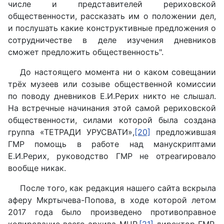
числе и представителей рериховской
общественности, рассказать им о положении дел,
и послушать какие конструктивные предложения о
сотрудничестве в деле изучения дневников
сможет предложить общественность".
До настоящего момента ни о каком совещании
трёх музеев или созыве общественной комиссии
по поводу дневников Е.И.Рерих никто не слышал.
На встречные начинания этой самой рериховской
общественности, силами которой была создана
группа «ТЕТРАДИ УРУСВАТИ»,
[20]
предложившая
ГМР помощь в работе над манускриптами
Е.И.Рерих, руководство ГМР не отреагировало
вообще никак.
После того, как редакция нашего сайта вскрыла
аферу Мкртычева-Попова, в ходе которой летом
2017 года было произведено противоправное
копирование всего архива МЦР,
[21]
директор ГМР,