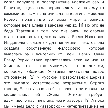
когда получила в распоряжение наследие семьи
Рерихов, сделалась рериховедом. И почему-то
самыми ценными она считала не картины Николая
Рериха, признанные во всем мире, а записи,
которые вела Елена Ивановна Рерих. [1] Но это не
беда. Трагедия в том, что она очень по-своему
стала толковать то, что написала Елена Ивановна.
Из довольно сложных для понимания текстов она
создала собственную философию, которая
выдалась за «Евангелие» от Елены Рерих. Саму
Елену Рерих стали представлять если не новым
Христом, то − как минимум − проводником,
которому «Великие Учителя» диктовали новое
откровение. [2] У Русской Православной Церкви
это вызвало естественное возражение. Строго
говоря, Елена Ивановна была очень оригинальным
мыслителем, её «Живая Этика» требует
вдумчивого научного анализа и разбора. [3] А пока
мы имеем дело с «авторской» интерпретацией ее