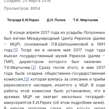
Информация о материале
Создано: 25 марта 2018
Просмотров: 8954
Тетради Е.И.Рерих
Д.Н. Попов
Т.К. Мкртычев
В конце апреля 2017 года из усадьбы Лопухиных
был изгнан Международный Центр Рерихов (далее
−
МЦР), основанный Л.В.Шапошниковой в 1991
году.
[1]
Тогда же в начале мая 2017 года туда
въехал государственный музей Рерихов (далее
−
ГМР), директором которого был назначен
Т.К.Мкртычев.
[2]
Сразу после этого, в мае 2017
года была создана общественно-государственная
комиссия,
[3]
которая взялась за описание и приём
рериховского наследия, изъятого у МЦР. В ходе
работы этой комиссии было установлено, что в
архивах МЦР не хватает несколько тетрадей-
манускриптов Е.И.Рерих (об этом подробнее ниже).
В народе поползли слухи, что кто-то украл