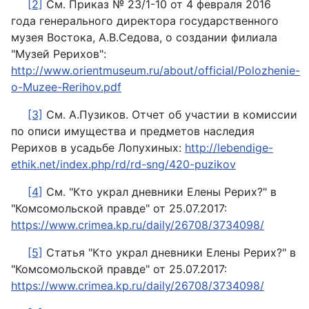
[2]
См. Приказ № 23/1-10 от 4 февраля 2016
года генерального директора государственного
музея Востока, А.В.Седова, о создании филиала
"Музей Рерихов":
http://www.orientmuseum.ru/about/official/Polozhenie-
o-Muzee-Rerihov.pdf
[3]
См. А.Пузиков. Отчет об участии в комиссии
по описи имущества и предметов наследия
Рерихов в усадьбе Лопухиных:
http://lebendige-
ethik.net/index.php/rd/rd-sng/420-puzikov
[4]
См. "Кто украл дневники Елены Рерих?" в
"Комсомольской правде" от 25.07.2017:
https://www.crimea.kp.ru/daily/26708/3734098/
[5]
Статья "Кто украл дневники Елены Рерих?" в
"Комсомольской правде" от 25.07.2017:
https://www.crimea.kp.ru/daily/26708/3734098/