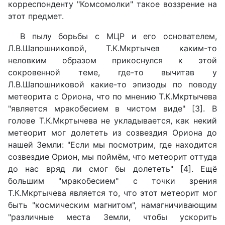
корреспонденту "Комсомолки" такое воззрение на
этот предмет.
В пылу борьбы с МЦР и его основателем,
Л.В.Шапошниковой, Т.К.Мкртычев каким-то
неловким образом прикоснулся к этой
сокровенной теме, где-то вычитав у
Л.В.Шапошниковой какие-то эпизоды по поводу
метеорита с Ориона, что по мнению Т.К.Мкртычева
"является мракобесием в чистом виде" [3]. В
голове Т.К.Мкртычева не укладывается, как некий
метеорит мог долететь из созвездия Ориона до
нашей Земли: "Если мы посмотрим, где находится
созвездие Орион, мы поймём, что метеорит оттуда
до нас вряд ли смог бы долететь" [4]. Ещё
большим "мракобесием" с точки зрения
Т.К.Мкртычева является то, что этот метеорит мог
быть "космическим магнитом", намагничивающим
"различные места Земли, чтобы ускорить