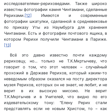
исследователями-рериховедами. Также широко
известны фотографии камня Чинтамани, сделанные
Рерихами.
[12]
Имеются и современные
фотографии шкатулки, сделанной в средневековье
по приказу Уты из Наумбурга для хранения
Чинтамани. Есть и фотографии почтового ящика, в
котором Рерихи получили Чинтамани в Париже.
[13]
Всё это давно известно почти каждому
рериховцу, но... только не Т.К.Мкртычеву, что
говорит о том, что этот человек − случайный
прохожий в Державе Рерихов, который каким-то
неведомым образом оказался на посту директора
музея Рерихов, которых он не знает, не любит, и не
верит в их высокую миссию. Не верит
Т.К.Мкртычев и в Учителей, что видно по его
издевательскому тону: "Елену Рерих стали
представлять если не новым Христом, то − как