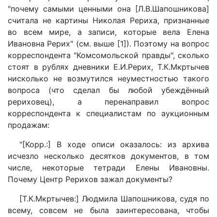
"почему самыми ценными она [Л.В.Шапошникова]
считала не картины Николая Рериха, признанные
во всем мире, а записи, которые вела Елена
Ивановна Рерих" (см. выше [1]). Поэтому на вопрос
корреспондента "Комсомольской правды", сколько
стоят в рублях дневники Е.И.Рерих, Т.К.Мкртычев
нисколько не возмутился неуместностью такого
вопроса (что сделал бы любой убеждённый
рериховец), а перенаправил вопрос
корреспондента к специалистам по аукционным
продажам:
"[Корр.:] В ходе описи оказалось: из архива
исчезло несколько десятков документов, в том
числе, некоторые тетради Елены Ивановны.
Почему Центр Рерихов зажал документы?
[Т.К.Мкртычев:] Людмила Шапошникова, судя по
всему, совсем не была заинтересована, чтобы