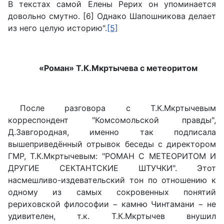
В текстах самой Елены Рерих он упоминается
довольно смутно. [6] Однако Шапошникова делает
из него целую историю".
[5]
«Роман» Т.К.Мкртычева с метеоритом
После разговора с Т.К.Мкртычевым
корреспондент "Комсомольской правды",
Д.Завгородная, именно так подписала
вышеприведённый отрывок беседы с директором
ГМР, Т.К.Мкртычевым: "РОМАН С МЕТЕОРИТОМ И
ДРУГИЕ СЕКТАНТСКИЕ ШТУЧКИ". Этот
насмешливо-издевательский тон по отношению к
одному из самых сокровенных понятий
рериховской философии − камню Чинтамани − не
удивителен, т.к. Т.К.Мкртычев внушил