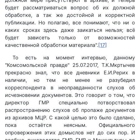
будет рассматриваться вопрос об их должной
обработке, а так же достойной и корректной
публикации. Но полагаю, все понимают, что ни о
каких сроках здесь даже заикаться нельзя; всё
будет зависеть только от возможностей
качественной обработки материала".
[17]
То есть на момент интервью, данному
"Комсомольской правде" 25.07.2017, Т.К.Мкртычев
прекрасно знал, что все дневники Е.И.Рерих в
наличии, но тем не менее не разубедил
корреспондента в неоправданности слухов об
исчезновении документов. Это говорит о том, что
директор ГМР специально потворствовал
распространению слухов об пропаже документов
из архивов МЦР. С какой целью это было сделано,
пока остаётся неясным. Официального
опровержения этих домыслов нет до сих пор. И
вообще, руководство ГМР, ГМВ и Минкультуры до