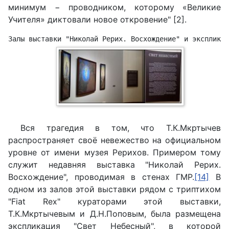
минимум − проводником, которому «Великие
Учителя» диктовали новое откровение" [2].
Залы выставки "Николай Рерих. Восхождение" и экспликац
Вся трагедия в том, что Т.К.Мкртычев
распространяет своё невежество на официальном
уровне от имени музея Рерихов. Примером тому
служит недавняя выставка "Николай Рерих.
Восхождение", проводимая в стенах ГМР.
[14]
В
одном из залов этой выставки рядом с триптихом
"
Fiat
Rex
" кураторами этой выставки,
Т.К.Мкртычевым и Д.Н.Поповым, была размещена
экспликация "Свет Небесный", в которой