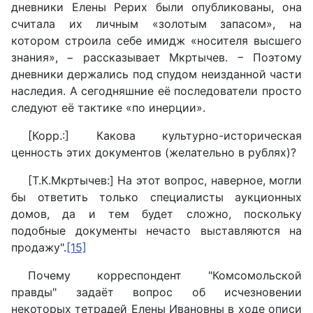
дневники Елены Рерих были опубликованы, она
считала их личным «золотым запасом», на
котором строила себе имидж «носителя высшего
знания», − рассказывает Мкртычев. − Поэтому
дневники держались под спудом неизданной части
наследия. А сегодняшние её последователи просто
следуют её тактике «по инерции».
[Корр.:] Какова культурно-историческая
ценность этих документов (желательно в рублях)?
[Т.К.Мкртычев:] На этот вопрос, наверное, могли
бы ответить только специалисты аукционных
домов, да и тем будет сложно, поскольку
подобные документы нечасто выставляются на
продажу".
[15]
Почему корреспондент "Комсомольской
правды" задаёт вопрос об исчезновении
некоторых тетрадей Елены Ивановны в ходе описи