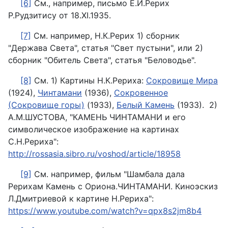
[6]
См., например, письмо Е.И.Рерих
Р.Рудзитису от 18.XI.1935.
[7]
См. например, Н.К.Рерих 1) сборник
"Держава Света", статья "Свет пустыни", или 2)
сборник "Обитель Света", статья "Беловодье".
[8]
См. 1) Картины Н.К.Рериха:
Сокровище Мира
(1924),
Чинтамани
(1936),
Сокровенное
(Сокровище горы)
(1933),
Белый Камень
(1933). 2)
А.М.ШУСТОВА, "КАМЕНЬ ЧИНТАМАНИ и его
символическое изображение на картинах
С.Н.Рериха":
http://rossasia.sibro.ru/voshod/article/18958
[9]
См. например, фильм "Шамбала дала
Рерихам Камень с Ориона.ЧИНТАМАНИ. Киноэскиз
Л.Дмитриевой к картине Н.Рериха":
https://www.youtube.com/watch?v=qpx8s2jm8b4