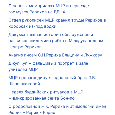
О черных мемориалах МЦР и переезде
гос.музея Рерихов на ВДНХ
Отдел рукописей МЦР хранил труды Рерихов в
коробках из-под водки
Документальная история обнаружения и
развития эпидемии грибка в Международном
Центре Рерихов
Анализ писем С.Н.Рериха Ельцину и Лужкову
Джул Кул − фальшивый портрет в зале
учителей МЦР
МЦР пропагандирует однополый брак Л.В.
Шапошниковой
Неделя буддийских ритуалов в МЦР −
мимикрированная секта Бон-по
О родословной Н.К. Рериха и этимологии имён
Рюрик - Рерик - Рерих