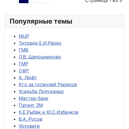
Страница 1 из 3
Популярные темы
МЦР
Тетради Е.И.Рерих
ГМВ
Л.В. Шапошникова
ГМР
СФР
А. Люфт
Кто за госмузей Рерихов
Усадьба Лопухиных
Мастер-банк
Патент ЗМ
К.Е.Рыбак и Ю.С.Избачков
В.А. Росов
Урусвати