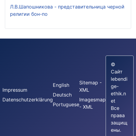
Л.В.Шапошникова - представительница черной
религии бон-по
©
Сайт
lebendi
Sitemap -
English
ge-
Impressum
XML
ethik.n
Deutsch
Datenschutzerklärung
Imagesmap
et
Portuguese
- XML
Все
права
защищ
ены.