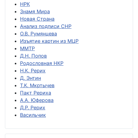
НРК
Знамя Мира
Новая Страна
Анализ подписи СНР
О.В. Румянцева
Изъятие картин из МЦР
ММТР
Д.Н. Попов
Родословная НКР
Н.К. Рерих
Д. Энтин
Т.К. Мкртычев
Пакт Рериха
А.А. Юферова
Д.Р. Рерих
Васильчик