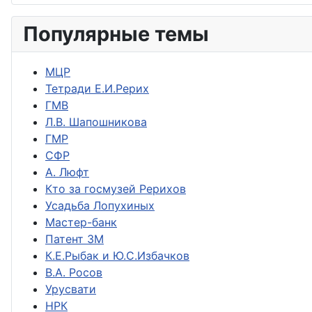
Популярные темы
МЦР
Тетради Е.И.Рерих
ГМВ
Л.В. Шапошникова
ГМР
СФР
А. Люфт
Кто за госмузей Рерихов
Усадьба Лопухиных
Мастер-банк
Патент ЗМ
К.Е.Рыбак и Ю.С.Избачков
В.А. Росов
Урусвати
НРК