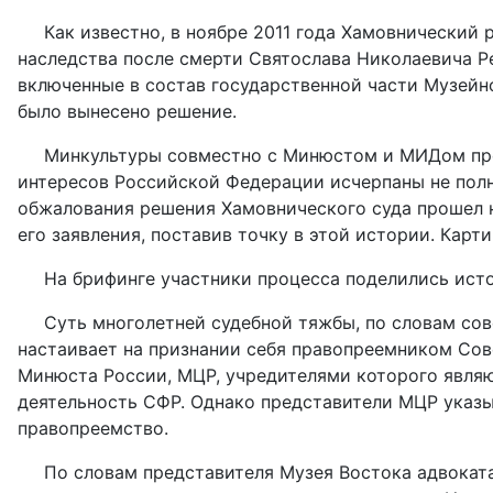
Как известно, в ноябре 2011 года Хамовнический
наследства после смерти Святослава Николаевича Ре
включенные в состав государственной части Музейно
было вынесено решение.
Минкультуры совместно с Минюстом и МИДом пр
интересов Российской Федерации исчерпаны не полн
обжалования решения Хамовнического суда прошел н
его заявления, поставив точку в этой истории. Кар
На брифинге участники процесса поделились ист
Суть многолетней судебной тяжбы, по словам со
настаивает на признании себя правопреемником Сов
Минюста России, МЦР, учредителями которого являю
деятельность СФР. Однако представители МЦР указы
правопреемство.
По словам представителя Музея Востока адвокат