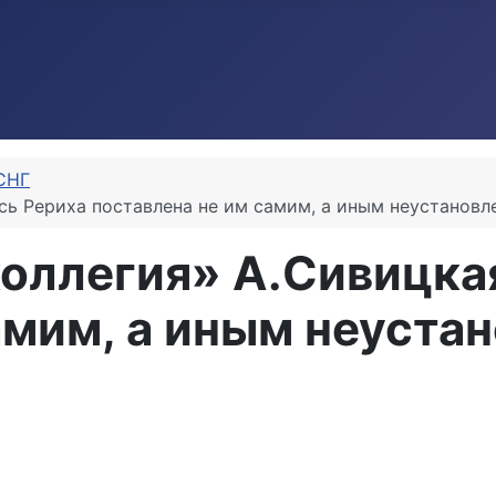
СНГ
сь Рериха поставлена не им самим, а иным неустанов
оллегия» А.Сивицкая
амим, а иным неуста