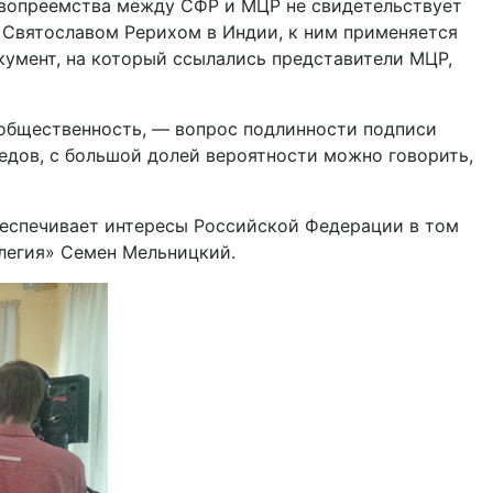
авопреемства между СФР и МЦР не свидетельствует
 Святославом Рерихом в Индии, к ним применяется
кумент, на который ссылались представители МЦР,
 общественность, — вопрос подлинности подписи
едов, с большой долей вероятности можно говорить,
обеспечивает интересы Российской Федерации в том
легия» Семен Мельницкий.