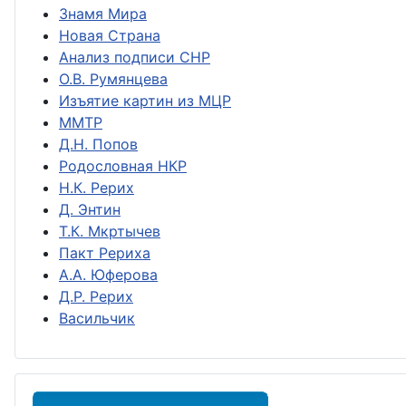
Знамя Мира
Новая Страна
Анализ подписи СНР
О.В. Румянцева
Изъятие картин из МЦР
ММТР
Д.Н. Попов
Родословная НКР
Н.К. Рерих
Д. Энтин
Т.К. Мкртычев
Пакт Рериха
А.А. Юферова
Д.Р. Рерих
Васильчик