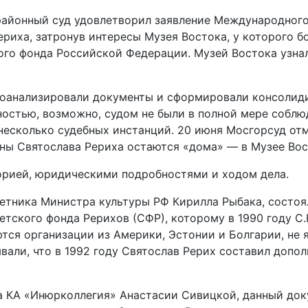
 районный суд удовлетворил заявление Международного
риха, затронув интересы Музея Востока, у которого б
го фонда Российской Федерации. Музей Востока узнал 
оанализировали документы и сформировали консолид
остью, возможно, судом не были в полной мере соблю
есколько судебных инстанций. 20 июня Мосгорсуд отм
тины Святослава Рериха остаются «дома» — в Музее Вос
орией, юридическими подробностями и ходом дела.
ветника Министра культуры РФ Кирилла Рыбака, состоя
етского фонда Рерихов (СФР), которому в 1990 году С
тся организации из Америки, Эстонии и Болгарии, не
вали, что в 1992 году Святослав Рерих составил допо
а КА «Инюрколлегия» Анастасии Сивицкой, данный док