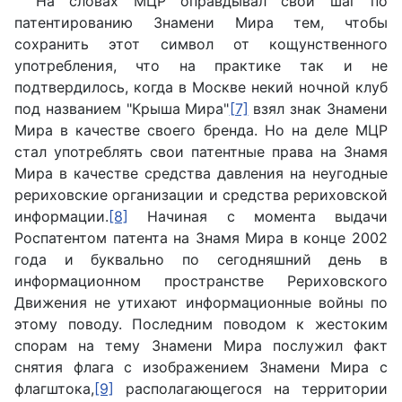
На словах МЦР оправдывал свой шаг по
патентированию Знамени Мира тем, чтобы
сохранить этот символ от кощунственного
употребления, что на практике так и не
подтвердилось, когда в Москве некий ночной клуб
под названием "Крыша Мира"
[7]
взял знак Знамени
Мира в качестве своего бренда. Но на деле МЦР
стал употреблять свои патентные права на Знамя
Мира в качестве средства давления на неугодные
рериховские организации и средства рериховской
информации.
[8]
Начиная с момента выдачи
Роспатентом патента на Знамя Мира в конце 2002
года и буквально по сегодняшний день в
информационном пространстве Рериховского
Движения не утихают информационные войны по
этому поводу. Последним поводом к жестоким
спорам на тему Знамени Мира послужил факт
снятия флага с изображением Знамени Мира с
флагштока,
[9]
располагающегося на территории