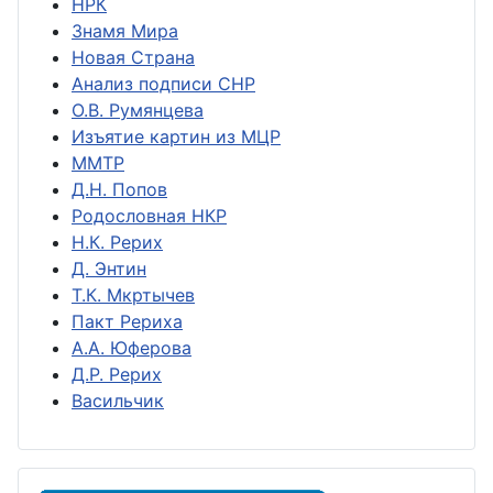
НРК
Знамя Мира
Новая Страна
Анализ подписи СНР
О.В. Румянцева
Изъятие картин из МЦР
ММТР
Д.Н. Попов
Родословная НКР
Н.К. Рерих
Д. Энтин
Т.К. Мкртычев
Пакт Рериха
А.А. Юферова
Д.Р. Рерих
Васильчик