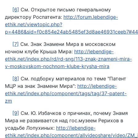
[6]
См. Открытое письмо генеральному
директору Роспатента:
http://forum.lebendige-
ethik.net/viewtopic.php?
p=4486&sid=f0c854e24ab5485ef3d8ae46931ceeb7#4
[7]
См. Знак Знамени Мира в московском
ночном клубе Крыша Мира:
http://lebendige-
ethik.net/index.php/rd/rd-sng/113-znak-znameni-mira-
v-moskovskom-nochnom-klube-krysha-mira
[8]
См. подборку материалов по теме "Патент
МЦР на знак Знамени Мира":
http://lebendige-
ethik.net/index.php/component/tags/tag/37-patent-
zm
[9]
См. Ю. Избачков о причинах, почему Знамя
Мира не развивается над гос.музеем Рерихов в
усадьбе Лопухиных:
http://lebendige-
ethik.net/index.php/component/allvideoshare/video/ZM