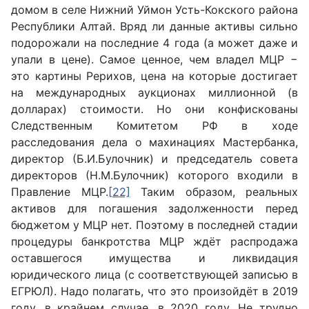
домом в селе Нижний Уймон Усть-Кокского района
Республики Алтай. Вряд ли данные активы сильно
подорожали на последние 4 года (а может даже и
упали в цене). Самое ценное, чем владел МЦР −
это картины Рерихов, цена на которые достигает
на международных аукционах миллионной (в
долларах) стоимости. Но они конфискованы
Следственным Комитетом РФ в ходе
расследования дела о махинациях Мастербанка,
директор (Б.И.Булочник) и председатель совета
директоров (Н.М.Булочник) которого входили в
Правление МЦР.
[22]
Таким образом, реальных
активов для погашения задолженности перед
бюджетом у МЦР нет. Поэтому в последней стадии
процедуры банкротства МЦР ждёт распродажа
оставшегося имущества и ликвидация
юридического лица (с соответствующей записью в
ЕГРЮЛ). Надо полагать, что это произойдёт в 2019
году, в крайнем случае, в 2020 году. Не трудно