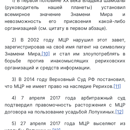
1) В первой половине
XX
века Владыка Шамбалы
(руководитель нашей планеты) установил
всемирное значение Знамени Мира и
невозможность его присвоения какой-либо
организацией (см. цитату в первом абзаце).
2) В 2002 году МЦР нарушил этот завет,
зарегистрировав на своё имя патент на символику
Знамени Мира,
[10]
и стал им злоупотреблять в
борьбе против инакомыслящих рериховских
организаций и средств информации.
3) В 2014 году Верховный Суд РФ постановил,
что МЦР не имеет право на наследие Рерихов.
[11]
4) 7 апреля 2017 года арбитражный суд
подтвердил правомочность расторжения с МЦР
договора на пользование усадьбой Лопухиных.
[12]
5) 27 апреля 2017 года МЦР выселяют из