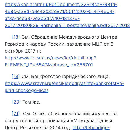
https://kad.arbitr.ru/PdfDocument/32918ca9-981d-
468c-a28d-b9c42c32e871/50f41203-0141-4604-
af3e-acc5377e3b3d/A40-181376-
2017_20180829_Reshenija_i_postanovlenija.pdf2017_2018
[18]
См. Обращение Международного Центра
Рерихов к народу России, заявление МЦР от 3
октября 2017 г.:
http://www.icr.su/rus/news/icr/detail.php?
ELEMENT_ID=5547&sphrase_id=255701
[19]
См. Банкротство юридического лица:
https://www.sravni.ru/enciklopediya/info/bankrotstvo-
juridicheskogo-lica/
[20]
Там же.
[21]
См. Отчет об использовании имущества
общественной организации «Международный
Центр Рерихов» за 2014 год:
http://lebendige-