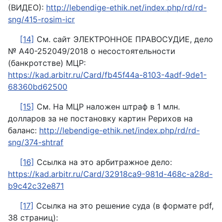
(ВИДЕО):
http://lebendige-ethik.net/index.php/rd/rd-
sng/415-rosim-icr
[14]
См. сайт ЭЛЕКТРОННОЕ ПРАВОСУДИЕ, дело
№ А40-252049/2018 о несостоятельности
(банкротстве) МЦР:
https://kad.arbitr.ru/Card/fb45f44a-8103-4adf-9de1-
68360bd62500
[15]
См. На МЦР наложен штраф в 1 млн.
долларов за не постановку картин Рерихов на
баланс:
http://lebendige-ethik.net/index.php/rd/rd-
sng/374-shtraf
[16]
Ссылка на это арбитражное дело:
https://kad.arbitr.ru/Card/32918ca9-981d-468c-a28d-
b9c42c32e871
[17]
Ссылка на это решение суда (в формате pdf,
38 страниц):