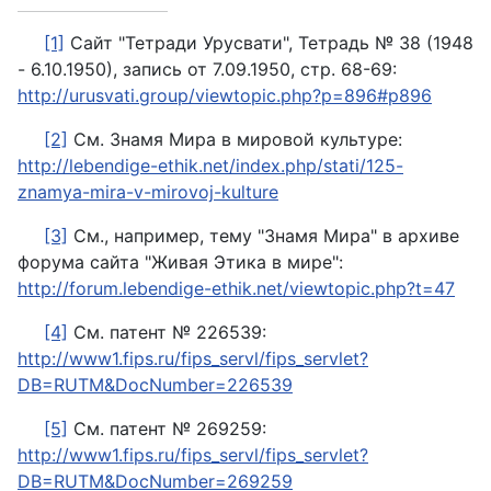
[1]
Сайт "Тетради Урусвати", Тетрадь № 38 (1948
- 6.10.1950), запись от 7.09.1950, стр. 68-69:
http://urusvati.group/viewtopic.php?p=896#p896
[2]
См. Знамя Мира в мировой культуре:
http://lebendige-ethik.net/index.php/stati/125-
znamya-mira-v-mirovoj-kulture
[3]
См., например, тему "Знамя Мира" в архиве
форума сайта "Живая Этика в мире":
http://forum.lebendige-ethik.net/viewtopic.php?t=47
[4]
См. патент № 226539:
http://www1.fips.ru/fips_servl/fips_servlet?
DB=RUTM&DocNumber=226539
[5]
См. патент № 269259:
http://www1.fips.ru/fips_servl/fips_servlet?
DB=RUTM&DocNumber=269259