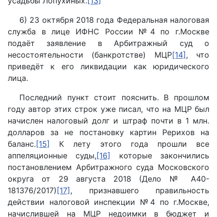
усадьбы Лопухиных.
[13]
6) 23 октября 2018 года Федеральная налоговая
служба в лице ИФНС России №4 по г.Москве
подаёт заявление в Арбитражный суд о
несостоятельности (банкротстве) МЦР
[14]
, что
приведёт к его ликвидации как юридического
лица.
Последний пункт стоит пояснить. В прошлом
году автор этих строк уже писал, что на МЦР был
начислен налоговый долг и штраф почти в 1 млн.
долларов за не постановку картин Рерихов на
баланс.
[15]
К лету этого года прошли все
аппеляционные суды,
[16]
которые закончились
постановлением Арбитражного суда Московского
округа от 29 августа 2018 (Дело № А40-
181376/2017)
[17]
, признавшего правильность
действии налоговой инспекции №4 по г.Москве,
начислившей на МЦР недоимки в бюджет и