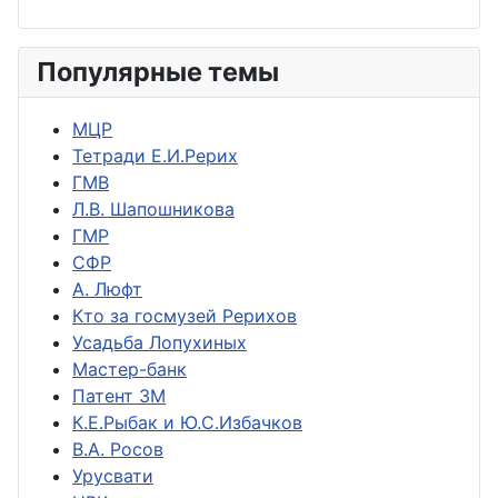
Популярные темы
МЦР
Тетради Е.И.Рерих
ГМВ
Л.В. Шапошникова
ГМР
СФР
А. Люфт
Кто за госмузей Рерихов
Усадьба Лопухиных
Мастер-банк
Патент ЗМ
К.Е.Рыбак и Ю.С.Избачков
В.А. Росов
Урусвати