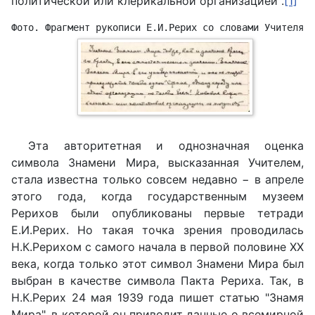
политической или клерикальной организацией".
[1]
Фото. Фрагмент рукописи Е.И.Рерих со словами Учителя о
Эта авторитетная и однозначная оценка
символа Знамени Мира, высказанная Учителем,
стала известна только совсем недавно − в апреле
этого года, когда государственным музеем
Рерихов были опубликованы первые тетради
Е.И.Рерих. Но такая точка зрения проводилась
Н.К.Рерихом с самого начала в первой половине XX
века, когда только этот символ Знамени Мира был
выбран в качестве символа Пакта Рериха. Так, в
Н.К.Рерих 24 мая 1939 года пишет статью "Знамя
Мира", в которой он приводит данные о всемирной