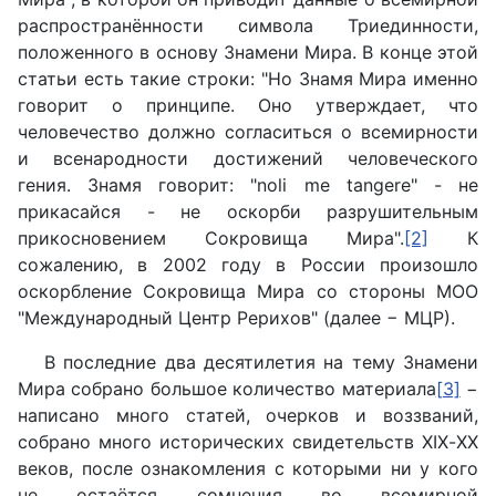
распространённости символа Триединности,
положенного в основу Знамени Мира. В конце этой
статьи есть такие строки: "Но Знамя Мира именно
говорит о принципе. Оно утверждает, что
человечество должно согласиться о всемирности
и всенародности достижений человеческого
гения. Знамя говорит: "noli me tangere" - не
прикасайся - не оскорби разрушительным
прикосновением Сокровища Мира".
[2]
К
сожалению, в 2002 году в России произошло
оскорбление Сокровища Мира со стороны МОО
"Международный Центр Рерихов" (далее − МЦР).
В последние два десятилетия на тему Знамени
Мира собрано большое количество материала
[3]
−
написано много статей, очерков и воззваний,
собрано много исторических свидетельств
XIX
-
XX
веков, после ознакомления с которыми ни у кого
не остаётся сомнения во всемирной