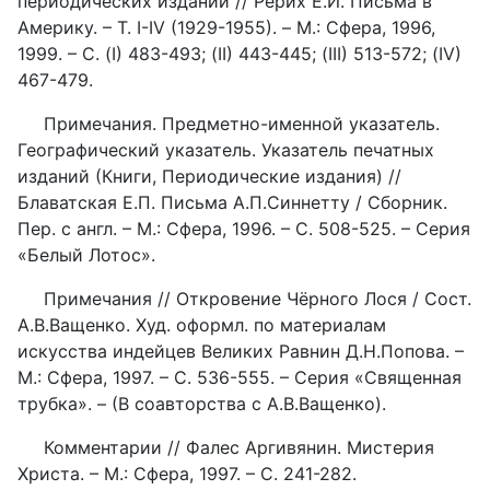
периодических изданий // Рерих Е.И. Письма в
Америку. – Т. I-IV (1929-1955). – М.: Сфера, 1996,
1999. – С. (I) 483-493; (II) 443-445; (III) 513-572; (IV)
467-479.
Примечания. Предметно-именной указатель.
Географический указатель. Указатель печатных
изданий (Книги, Периодические издания) //
Блаватская Е.П. Письма А.П.Синнетту / Сборник.
Пер. с англ. – М.: Сфера, 1996. – С. 508-525. – Серия
«Белый Лотос».
Примечания // Откровение Чёрного Лося / Сост.
А.В.Ващенко. Худ. оформл. по материалам
искусства индейцев Великих Равнин Д.Н.Попова. –
М.: Сфера, 1997. – С. 536-555. – Серия «Священная
трубка». – (В соавторства с А.В.Ващенко).
Комментарии // Фалес Аргивянин. Мистерия
Христа. – М.: Сфера, 1997. – С. 241-282.