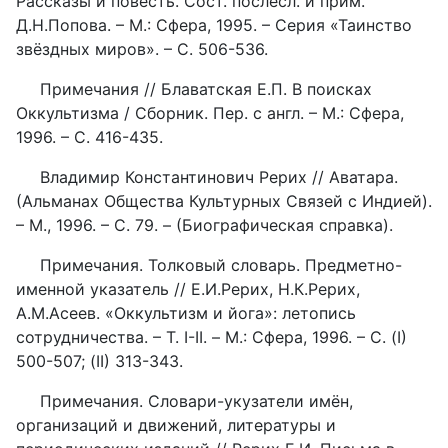
Рассказы и повесть. Сост. послесл. и прим.
Д.Н.Попова. – М.: Сфера, 1995. – Серия «Таинство
звёздных миров». – С. 506-536.
Примечания // Блаватская Е.П. В поисках
Оккультизма / Сборник. Пер. с англ. – М.: Сфера,
1996. – С. 416-435.
Владимир Константинович Рерих // Аватара.
(Альманах Общества Культурных Связей с Индией).
– М., 1996. – С. 79. – (Биографическая справка).
Примечания. Толковый словарь. Предметно-
именной указатель // Е.И.Рерих, Н.К.Рерих,
А.М.Асеев. «Оккультизм и йога»: летопись
сотрудничества. – Т. I-II. – М.: Сфера, 1996. – С. (I)
500-507; (II) 313-343.
Примечания. Словари-укузатели имён,
организаций и движений, литературы и