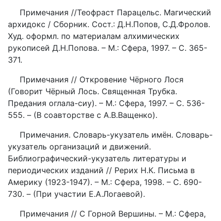
Примечания //Теофраст Парацельс. Магический
архидокс / Сборник. Сост.: Д.Н.Попов, С.Д.Фролов.
Худ. оформл. по материалам алхимических
рукописей Д.Н.Попова. – М.: Сфера, 1997. – С. 365-
371.
Примечания // Откровение Чёрного Лося
(Говорит Чёрный Лось. Священная Трубка.
Предания оглала-сиу). – М.: Сфера, 1997. – С. 536-
555. – (В соавторстве с А.В.Ващенко).
Примечания. Словарь-укузатель имён. Словарь-
укузатель организаций и движений.
Библиографический-укузатель литературы и
периодических изданий // Рерих Н.К. Письма в
Америку (1923-1947). – М.: Сфера, 1998. – С. 690-
730. – (При участии Е.А.Логаевой).
Примечания // С Горной Вершины. – М.: Сфера,