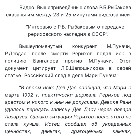
Видео. Вышеприведённые слова Р.Б.Рыбакова
сказаны им между 23 и 25 минутами видеозаписи
"Интервью с Р.Б. Рыбаковым о передаче
рериховского наследия в СССР".
Вышеупомянутый конкурент М.Пуначи,
Р.Девдас, после смерти Рерихов подал иск в
полицию Бангалора против М.Пуначи. Этот
документ цитирует Л.В.Шапошникова в своей
статье "Российский след в деле Мэри Пунача":
"
В своем иске Дев Дас сообщал, что Мэри с
марта 1992 г. практически держала Рерихов под
арестом и никого к ним не допускала. Девике Рани
удалось передать записку Дев Дасу через повара
Лазаруса. Однако ситуация Рерихов после этого не
стала лучше. Истец сообщал об украденных
ценностях, деньгах, драгоценных камнях,