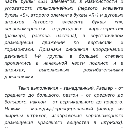
часть буквы «S») элементов, в извилистости и
угловатости прямолинейных (первого элемента
буквы «S», второго элемента буквы «R») и дуговых
штрихов (второго элемента буквы «h»,
неравномерности структурных характеристик
(размера, разгона, наклона), в неустойчивом
размещении движений по вертикали и
горизонтали. Признаки снижения координации
движений 1-й группы в большей степени
проявились в начальной части подписи и в
штрихах, выполненных разгибательными
движениями.
Темп выполнения - замедленный. Размер - от
среднего до большого, разгон - от среднего до
большого, наклон - от вертикального до правого.
Нажим
− малодифференцированный (исходя из
ширины штрихов, изображения неравномерного
размещения красящего вещества в штрихах).