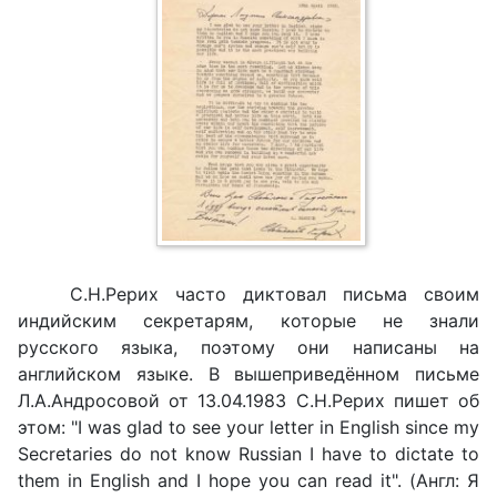
С.Н.Рерих часто диктовал письма своим
индийским секретарям, которые не знали
русского языка, поэтому они написаны на
английском языке. В вышеприведённом письме
Л.А.Андросовой от 13.04.1983 С.Н.Рерих пишет об
этом: "I was glad to see your letter in English since my
Secretaries do not know Russian I have to dictate to
them in English and I hope you can read it". (Англ: Я