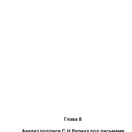
Глава 8
Анализ подписи С.Н.Рериха под письмами