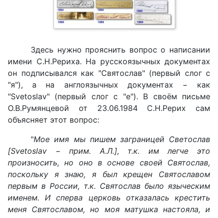
Здесь нужно прояснить вопрос о написании
имени С.Н.Рериха. На русскоязычных документах
он подписывался как "Святослав" (первый слог с
"я"), а на англоязычных документах − как
"Svetoslav" (первый слог с "e"). В своём письме
О.В.Румянцевой от 23.06.1984 С.Н.Рерих сам
объясняет этот вопрос:
"
Мое имя мы пишем заграницей Светослав
[Svetoslav
− прим. А.Л.], т.к. им легче это
произносить, но оно в основе своей Святослав,
поскольку я знаю, я был крещен Святославом
первым в России, т.к. Святослав было языческим
именем. И сперва церковь отказалась крестить
меня Святославом, но моя матушка настояла, и