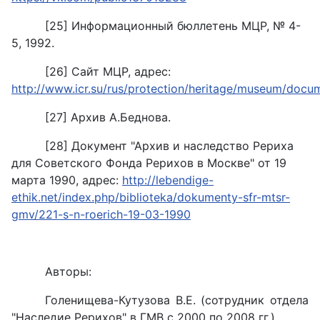
[25] Информационный бюллетень МЦР, № 4-
5, 1992.
[26] Сайт МЦР, адрес:
http://www.icr.su/rus/protection/heritage/museum/doc
[27] Архив А.Беднова.
[28] Документ "Архив и наследство Рериха
для Советского Фонда Рерихов в Москве" от 19
марта 1990, адрес:
http://lebendige-
ethik.net/index.php/biblioteka/dokumenty-sfr-mtsr-
gmv/221-s-n-roerich-19-03-1990
Авторы:
Голенищева-Кутузова В.Е. (сотрудник отдела
"Наследие Рерихов" в ГМВ с 2000 по 2008 гг.)