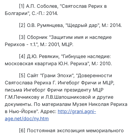
[1] А.П. Соболев, "Святослав Рерих в
Болгарии", С.-П.: 2014.
[2] О.В. Румянцева, "Щедрый дар", М.: 2014.
[3] Cборник "Защитим имя и наследие
Рерихов - т.1.", М.: 2001, МЦР.
[4] Д.Ю. Ревякин, "Гибнущее наследие:
московская квартира Ю.Н. Рериха", М.: 2010.
[5] Сайт "Грани Эпохи", "Доверенности
Святослава Рериха Г. Ингеборг Фричи и МЦР,
письма Ингеборг Фричи президенту МЦР
Г.М.Печникову и Л.В.Шапошниковой и другие
документы. По материалам Музея Николая Рериха
в Нью-Йорке". Адрес:
http://grani.agni-
age.net/doc/ny.htm
[6] Постоянная экспозиция мемориального