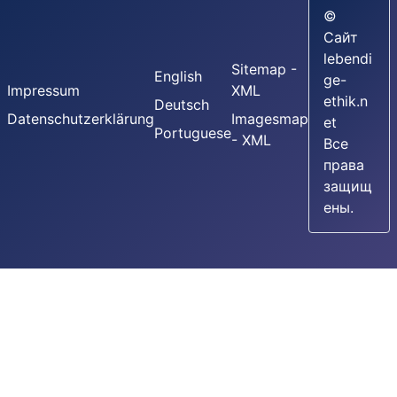
©
Сайт
lebendi
Sitemap -
English
ge-
Impressum
XML
ethik.n
Deutsch
Datenschutzerklärung
Imagesmap
et
Portuguese
- XML
Все
права
защищ
ены.