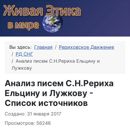
Вы здесь:
Главная
Рериховское Движение
РД СНГ
Анализ писем С.Н.Рериха Ельцину и
Лужкову
Анализ писем С.Н.Рериха
Ельцину и Лужкову -
Список источников
Информация о материале
Создано: 31 января 2017
Просмотров: 56246