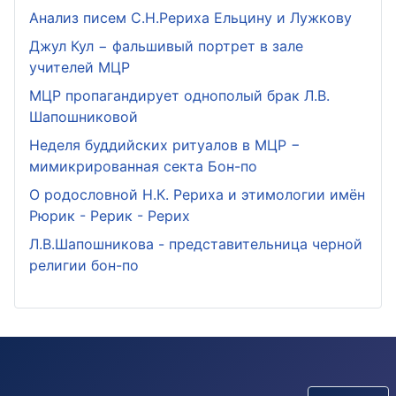
Анализ писем С.Н.Рериха Ельцину и Лужкову
Джул Кул − фальшивый портрет в зале
учителей МЦР
МЦР пропагандирует однополый брак Л.В.
Шапошниковой
Неделя буддийских ритуалов в МЦР −
мимикрированная секта Бон-по
О родословной Н.К. Рериха и этимологии имён
Рюрик - Рерик - Рерих
Л.В.Шапошникова - представительница черной
религии бон-по