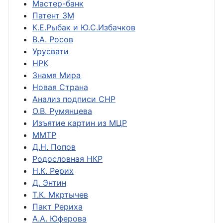
Мастер-банк
Патент ЗМ
К.Е.Рыбак и Ю.С.Избачков
В.А. Росов
Урусвати
НРК
Знамя Мира
Новая Страна
Анализ подписи СНР
О.В. Румянцева
Изъятие картин из МЦР
ММТР
Д.Н. Попов
Родословная НКР
Н.К. Рерих
Д. Энтин
Т.К. Мкртычев
Пакт Рериха
А.А. Юферова