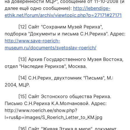
на доверенности МЦР", сообщение от 11-10-2008 (и
далее ещё одно сообщение):
http://lebendige-
ethik.net/forum/archiv/viewtopic.php?p=27171#27171
[12] Сайт "Сохраним Музей Рериха",
подборка "Документы и письма С.Н.Рериха". Адрес:
http://www.save-roerich-
museum.ru/documents/svetoslav-roerich/
[13] Архив Государственного Музея Востока,
отдел "Наследие Рерихов", Москва.
[14] С.Н.Рерих, двухтомник "Письма", М.:
2004, МЦР.
[15] Сайт Эстонского общества Рериха.
Письмо С.Н.Рериха К.А.Молчановой. Адрес:
http://www.roerich.ee/show.php?
l=rus&p=images/S_Roerich_Letter_to_KM.jpg
[16] Сайт "Живая Этика в мире", документ