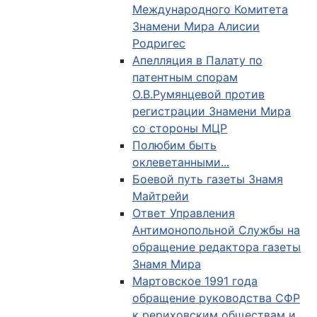
Международного Комитета
Знамени Мира Алисии
Родригес
Апелляция в Палату по
патентным спорам
О.В.Румянцевой против
регистрации Знамени Мира
со стороны МЦР
Полюбим быть
оклеветанными...
Боевой путь газеты Знамя
Майтрейи
Ответ Управления
Антимонопольной Службы на
обращение редактора газеты
Знамя Мира
Мартовское 1991 года
обращение руководства СФР
к рериховским обществам и