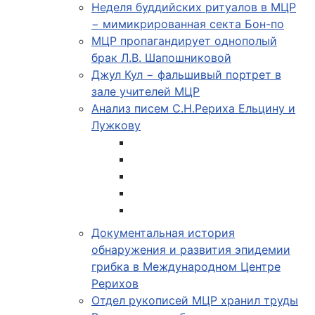
Неделя буддийских ритуалов в МЦР
− мимикрированная секта Бон-по
МЦР пропагандирует однополый
брак Л.В. Шапошниковой
Джул Кул − фальшивый портрет в
зале учителей МЦР
Анализ писем С.Н.Рериха Ельцину и
Лужкову
Документальная история
обнаружения и развития эпидемии
грибка в Международном Центре
Рерихов
Отдел рукописей МЦР хранил труды