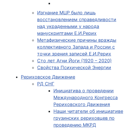
Изгнание МЦР было лишь
восстановлением справедливости
над украденными у народа
манускриптами Е.И.Рерих
Метафизические причины вражды
коллективного Запада и России с
точки зрения записей Е.И.Рерих
Сто лет Агни Йоги (1920 – 2020)
Свойства Психической Энергии
Рериховское Движение
РД СНГ
Инициатива о проведении
Международного Конгресса
Рериховского Движения
Наши читатели об инициативе
грузинских рериховцев по
проведению МКРД