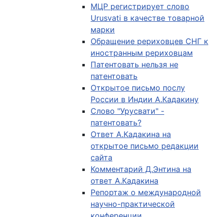
МЦР регистрирует слово
Urusvati в качестве товарной
марки
Обращение рериховцев СНГ к
иностранным рериховцам
Патентовать нельзя не
патентовать
Открытое письмо послу
России в Индии А.Кадакину
Слово "Урусвати" -
патентовать?
Ответ А.Кадакина на
открытое письмо редакции
сайта
Комментарий Д.Энтина на
ответ А.Кадакина
Репортаж о международной
научно-практической
конференции