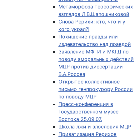
Метаморфоза теософических
взглядов Л.В.Шапошниковой
Снова Рерихи: кто, что и у
кого украл?!
Похищение правды или
издевательство над правдой
Заявление МФГИ и МКГД по
поводу аморальных действий
МЦР против диссертации
В.А.Росова
Открытое коллективное
письмо генпрокурору России
по поводу МЦР
Пресс-конференция в
Государственном музее
Востока 25.09.07.
Школа лжи и злословия МЦР
Приватизация Рерихов