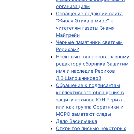
организациям
Обращение редакции сайта
"Живая Этика в мире" к
читателям газеты Знамя
Майтрейи
Черные памятники светлым
Рерихам?
Несколько вопросов главному
редактору сборника Защитим
имя и наследие Рерихов
Л.В.Шапошниковой
Обращение к подписантам
коллективного обращения в
защиту архивов Ю.Н.Рериха,
или как группа Соратники и
МСРО заметают следы
Дело Васильчика
Открытое письмо некоторых