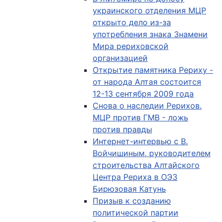
украинского отделения МЦР
открыто дело из-за
употребления знака Знамени
Мира рериховской
организацией
Открытие памятника Рериху -
от народа Алтая состоится
12-13 сентября 2009 года
Снова о наследии Рерихов.
МЦР против ГМВ - ложь
против правды
Интернет-интервью с В.
Войчишиным, руководителем
строительства Алтайского
Центра Рериха в ОЭЗ
Бирюзовая Катунь
Призыв к созданию
политической партии