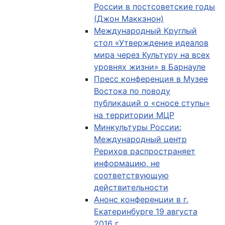
России в постсоветские годы
(Джон Маккэнон)
Международный Круглый
стол «Утверждение идеалов
мира через Культуру на всех
уровнях жизни» в Барнауле
Пресс конференция в Музее
Востока по поводу
публикаций о «сносе ступы»
на территории МЦР
Минкультуры России:
Международный центр
Рерихов распространяет
информацию, не
соответствующую
действительности
Анонс конференции в г.
Екатеринбурге 19 августа
2016 г.