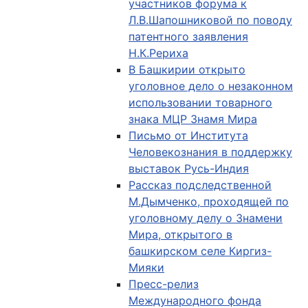
участников форума к
Л.В.Шапошниковой по поводу
патентного заявления
Н.К.Рериха
В Башкирии открыто
уголовное дело о незаконном
использовании товарного
знака МЦР Знамя Мира
Письмо от Института
Человекознания в поддержку
выставок Русь-Индия
Рассказ подследственной
М.Дымченко, проходящей по
уголовному делу о Знамени
Мира, открытого в
башкирском селе Киргиз-
Мияки
Пресс-релиз
Международного фонда